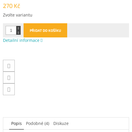
270 Kč
Měrná
Zvolte variantu
cena:
PŘIDAT DO KOŠÍKU
Detailní informace
Popis
Podobné (4)
Diskuze