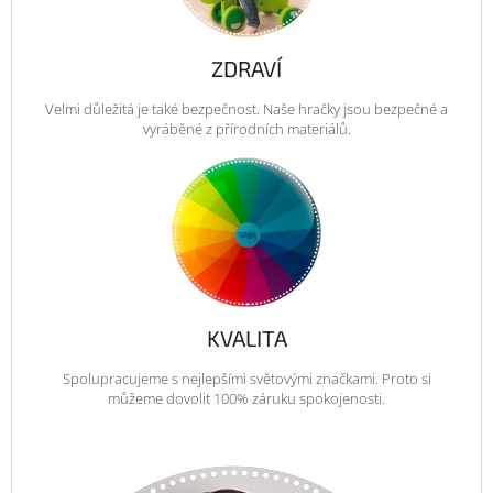
ZDRAVÍ
Velmi důležitá je také bezpečnost. Naše hračky jsou bezpečné a
vyráběné z přírodních materiálů.
KVALITA
Spolupracujeme s nejlepšími světovými značkami. Proto si
můžeme dovolit 100% záruku spokojenosti.