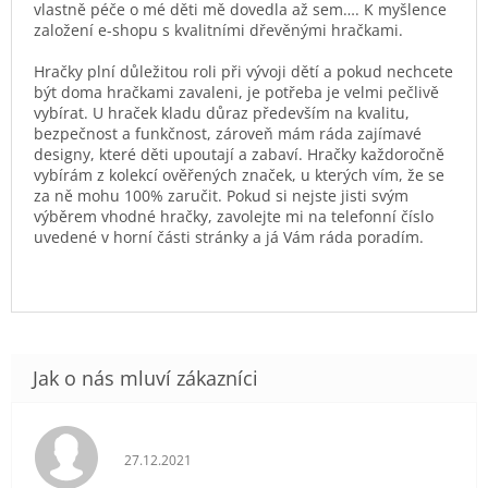
vlastně péče o mé děti mě dovedla až sem…. K myšlence
založení e-shopu s kvalitními dřevěnými hračkami.
Hračky plní důležitou roli při vývoji dětí a pokud nechcete
být doma hračkami zavaleni, je potřeba je velmi pečlivě
vybírat. U hraček kladu důraz především na kvalitu,
bezpečnost a funkčnost, zároveň mám ráda zajímavé
designy, které děti upoutají a zabaví. Hračky každoročně
vybírám z kolekcí ověřených značek, u kterých vím, že se
za ně mohu 100% zaručit. Pokud si nejste jisti svým
výběrem vhodné hračky, zavolejte mi na telefonní číslo
uvedené v horní části stránky a já Vám ráda poradím.
Hodnocení obchodu je 5 z 5 hvězdiček.
27.12.2021