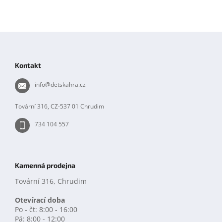
Z
á
p
Kontakt
a
t
info
@
detskahra.cz
í
Tovární 316, CZ-537 01 Chrudim
734 104 557
Kamenná prodejna
Tovární 316, Chrudim
Otevírací doba
Po - čt: 8:00 - 16:00
Pá: 8:00 - 12:00