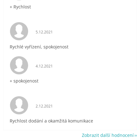
+ Rychlost
Hodnocení obchodu je 5 z 5 hvězdiček.
5.12.2021
Rychlé vyřízení, spokojenost
Hodnocení obchodu je 5 z 5 hvězdiček.
4.12.2021
+ spokojenost
Hodnocení obchodu je 5 z 5 hvězdiček.
2.12.2021
Rychlost dodání a okamžitá komunikace
Zobrazit další hodnocení