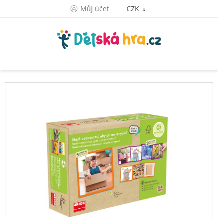
Přejít
Můj účet
CZK
na
obsah