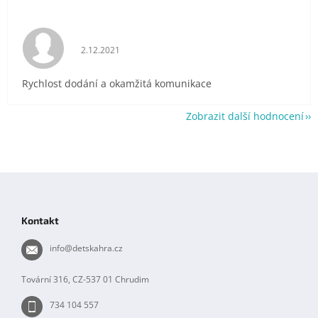
Hodnocení obchodu je 5 z 5 hvězdiček.
2.12.2021
Rychlost dodání a okamžitá komunikace
Zobrazit další hodnocení
Z
á
p
Kontakt
a
t
info
@
detskahra.cz
í
Tovární 316, CZ-537 01 Chrudim
734 104 557