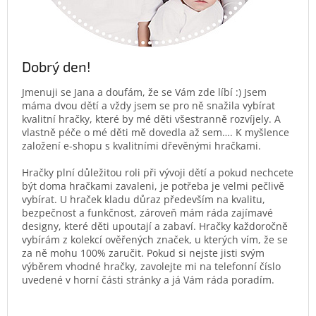
Dobrý den!
Jmenuji se Jana a doufám, že se Vám zde líbí :) Jsem
máma dvou dětí a vždy jsem se pro ně snažila vybírat
kvalitní hračky, které by mé děti všestranně rozvíjely. A
vlastně péče o mé děti mě dovedla až sem…. K myšlence
založení e-shopu s kvalitními dřevěnými hračkami.
Hračky plní důležitou roli při vývoji dětí a pokud nechcete
být doma hračkami zavaleni, je potřeba je velmi pečlivě
vybírat. U hraček kladu důraz především na kvalitu,
bezpečnost a funkčnost, zároveň mám ráda zajímavé
designy, které děti upoutají a zabaví. Hračky každoročně
vybírám z kolekcí ověřených značek, u kterých vím, že se
za ně mohu 100% zaručit. Pokud si nejste jisti svým
výběrem vhodné hračky, zavolejte mi na telefonní číslo
uvedené v horní části stránky a já Vám ráda poradím.