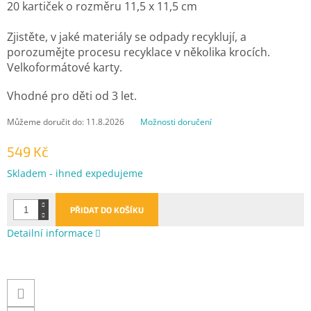
20 kartiček o rozměru 11,5 x 11,5 cm
Zjistěte, v jaké materiály se odpady recyklují, a
porozumějte procesu recyklace v několika krocích.
Velkoformátové karty.
Vhodné pro děti od 3 let.
Můžeme doručit do:
11.8.2026
Možnosti doručení
549 Kč
Měrná
Skladem - ihned expedujeme
cena:
PŘIDAT DO KOŠÍKU
Detailní informace