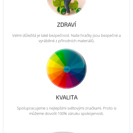
ZDRAVÍ
Velmi důležitá je také bezpečnost. Naše hračky jsou bezpečné a
vyráběné z přírodních materiálů.
KVALITA
Spolupracujeme s nejlepšími světovými značkami. Proto si
můžeme dovolit 100% záruku spokojenosti.