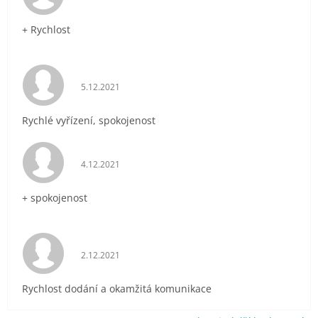
+ Rychlost
Hodnocení obchodu je 5 z 5 hvězdiček.
5.12.2021
Rychlé vyřízení, spokojenost
Hodnocení obchodu je 5 z 5 hvězdiček.
4.12.2021
+ spokojenost
Hodnocení obchodu je 5 z 5 hvězdiček.
2.12.2021
Rychlost dodání a okamžitá komunikace