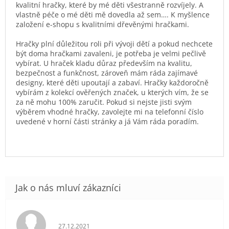
kvalitní hračky, které by mé děti všestranně rozvíjely. A
vlastně péče o mé děti mě dovedla až sem…. K myšlence
založení e-shopu s kvalitními dřevěnými hračkami.
Hračky plní důležitou roli při vývoji dětí a pokud nechcete
být doma hračkami zavaleni, je potřeba je velmi pečlivě
vybírat. U hraček kladu důraz především na kvalitu,
bezpečnost a funkčnost, zároveň mám ráda zajímavé
designy, které děti upoutají a zabaví. Hračky každoročně
vybírám z kolekcí ověřených značek, u kterých vím, že se
za ně mohu 100% zaručit. Pokud si nejste jisti svým
výběrem vhodné hračky, zavolejte mi na telefonní číslo
uvedené v horní části stránky a já Vám ráda poradím.
Hodnocení obchodu je 5 z 5 hvězdiček.
27.12.2021