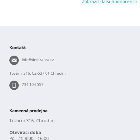
Zobrazit další hodnocení
Z
á
p
Kontakt
a
t
info
@
detskahra.cz
í
Tovární 316, CZ-537 01 Chrudim
734 104 557
Kamenná prodejna
Tovární 316, Chrudim
Otevírací doba
Po - čt: 8:00 - 16:00