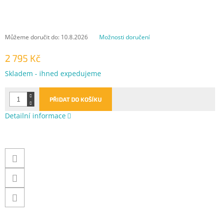
Můžeme doručit do:
10.8.2026
Možnosti doručení
2 795 Kč
Měrná
Skladem - ihned expedujeme
cena:
PŘIDAT DO KOŠÍKU
Detailní informace