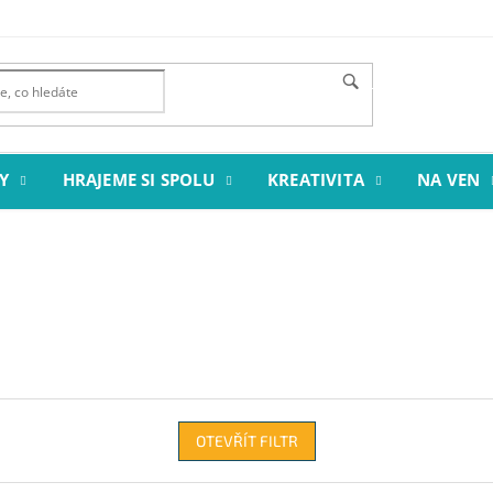
HLEDAT
Y
HRAJEME SI SPOLU
KREATIVITA
NA VEN
OTEVŘÍT FILTR