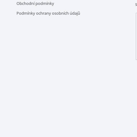
k
Obchodní podmínky
y
Podmínky ochrany osobních údajů
v
ý
p
i
s
u