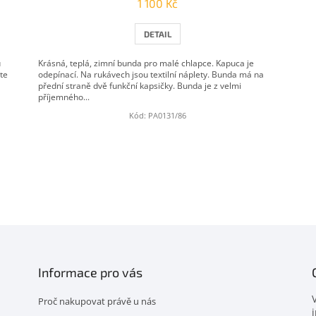
1 100 Kč
DETAIL
u
Krásná, teplá, zimní bunda pro malé chlapce. Kapuca je
te
odepínací. Na rukávech jsou textilní náplety. Bunda má na
přední straně dvě funkční kapsičky. Bunda je z velmi
příjemného...
Kód:
PA0131/86
O
v
l
á
d
a
c
í
Informace pro vás
p
r
Proč nakupovat právě u nás
v