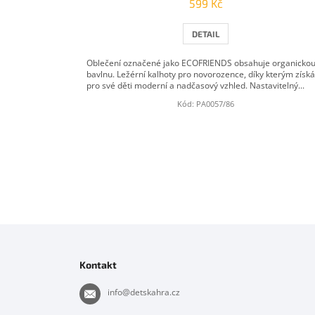
599 Kč
DETAIL
Oblečení označené jako ECOFRIENDS obsahuje organicko
bavlnu. Ležérní kalhoty pro novorozence, díky kterým získá
pro své děti moderní a nadčasový vzhled. Nastavitelný...
Kód:
PA0057/86
Z
á
p
Kontakt
a
t
info
@
detskahra.cz
í