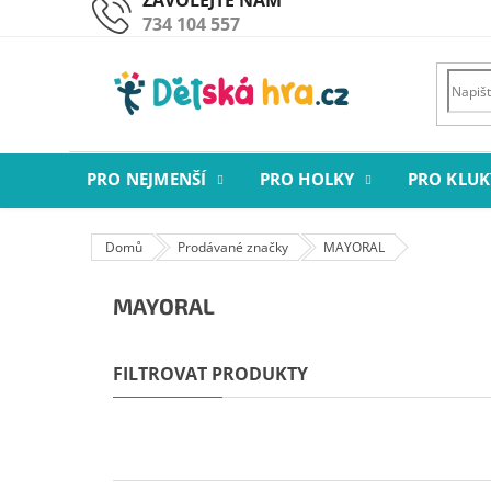
Přejít
734 104 557
na
obsah
PRO NEJMENŠÍ
PRO HOLKY
PRO KLUK
Domů
Prodávané značky
MAYORAL
MAYORAL