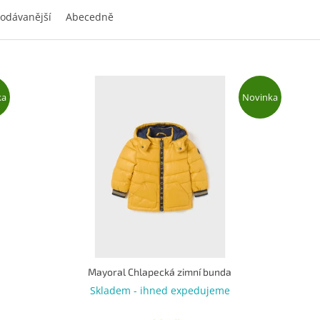
odávanější
Abecedně
ka
Novinka
Mayoral Chlapecká zimní bunda
Skladem - ihned expedujeme