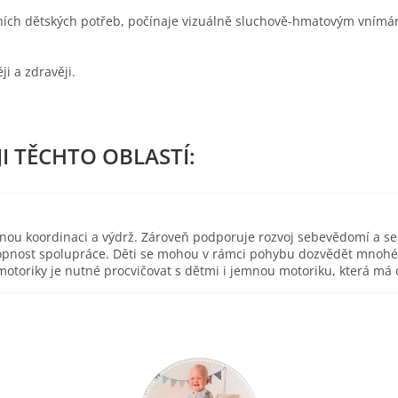
stních dětských potřeb, počínaje vizuálně sluchově-hmatovým vním
i a zdravěji.
esnou koordinaci a výdrž. Zároveň podporuje rozvoj sebevědomí a s
pnost spolupráce. Děti se mohou v rámci pohybu dozvědět mnohé o 
toriky je nutné procvičovat s dětmi i jemnou motoriku, která má d