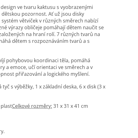
 design ve tvaru kaktusu s vyobrazenými
 dětskou pozornost. Ať už jsou disky
 systém větviček v různých směrech nabízí
ůzné výrazy obličeje pomáhají dětem naučit se
založených na hraní rolí. 7 různých tvarů na
máhá dětem s rozpoznáváním tvarů a s
víjí pohybovou koordinaci těla, pomáhá
y a emoce, učí orientaci ve směrech a v
pnost přiřazování a logického myšlení.
 tyč s výběžky, 1 x základní deska, 6 x disk (3 x
plast
Celkové rozměry:
31 x 31 x 41 cm
ry.