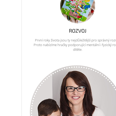
ROZVOJ
První roky života jsou ty nejdůležitější pro správný roz
Proto nabízíme hračky podporující mentální i fyzický ro
dítěte.