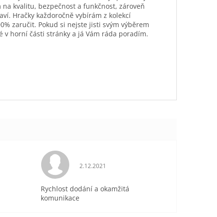
 na kvalitu, bezpečnost a funkčnost, zároveň
aví. Hračky každoročně vybírám z kolekcí
0% zaručit. Pokud si nejste jisti svým výběrem
é v horní části stránky a já Vám ráda poradím.
je 5 z 5 hvězdiček.
Hodnocení obchodu je 5 z 5 hvězdiček.
2.12.2021
Rychlost dodání a okamžitá
komunikace