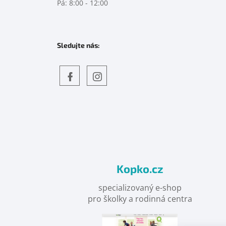
Pá: 8:00 - 12:00
Sledujte nás:
Objevte
detskahra.cz
nás
na
facebooku
Kopko.cz
specializovaný e-shop
pro školky a rodinná centra