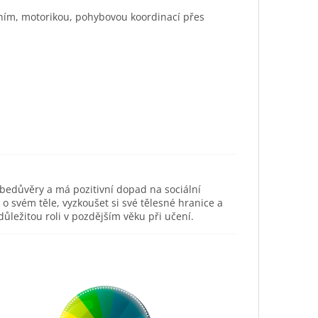
áním, motorikou, pohybovou koordinací přes
ebedůvěry a má pozitivní dopad na sociální
svém těle, vyzkoušet si své tělesné hranice a
ůležitou roli v pozdějším věku při učení.