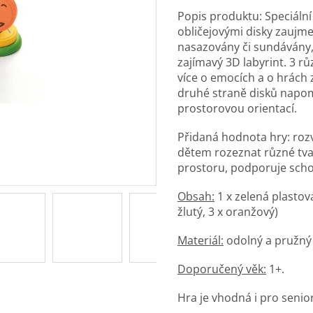
Popis produktu: Speciální
obličejovými disky zaujme
nasazovány či sundávány,
zajímavý 3D labyrint. 3 r
více o emocích a o hrách 
druhé straně disků napo
prostorovou orientací.
Přidaná hodnota hry: roz
dětem rozeznat různé tvar
prostoru, podporuje scho
Obsah:
1 x zelená plastová
žlutý, 3 x oranžový)
Materiál:
odolný a pružný 
Doporučený věk:
1+.
Hra je vhodná i pro senio