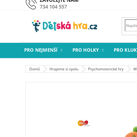
Přejít
734 104 557
na
obsah
PRO NEJMENŠÍ
PRO HOLKY
PRO KLUK
Domů
Hrajeme si spolu
Psychomotorické hry
W