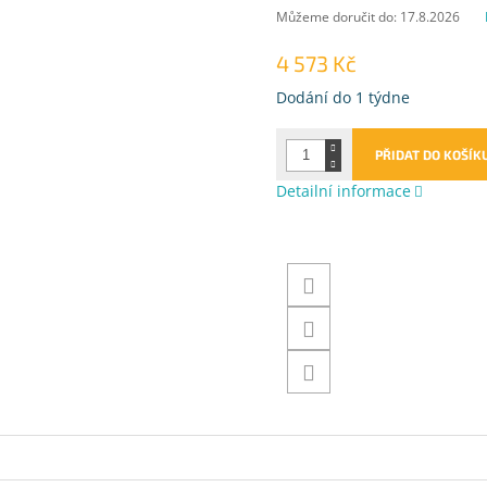
Můžeme doručit do:
17.8.2026
4 573 Kč
Měrná
Dodání do 1 týdne
cena:
PŘIDAT DO KOŠÍK
Detailní informace