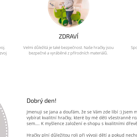
ZDRAVÍ
voj.
Velmi důležitá je také bezpečnost. Naše hračky jsou
Spo
zvoj
bezpečné a vyráběné z přírodních materiálů.
Dobrý den!
Jmenuji se Jana a doufám, že se Vám zde líbí :) Jsem 
vybírat kvalitní hračky, které by mé děti všestranně r
sem…. K myšlence založení e-shopu s kvalitními dřev
Hračky plní důležitou roli při vývoji dětí a pokud nec