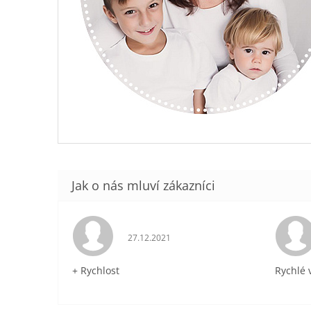
Hodnocení obchodu je 5 z 5 hvězdiček.
27.12.2021
+ Rychlost
Rychlé 