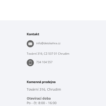
Z
á
p
Kontakt
a
t
info
@
detskahra.cz
í
Tovární 316, CZ-537 01 Chrudim
734 104 557
Kamenná prodejna
Tovární 316, Chrudim
Otevírací doba
Po - čt: 8:00 - 16:00