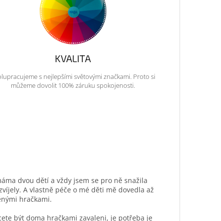
KVALITA
lupracujeme s nejlepšími světovými značkami. Proto si
můžeme dovolit 100% záruku spokojenosti.
máma dvou dětí a vždy jsem se pro ně snažila
ozvíjely. A vlastně péče o mé děti mě dovedla až
ěnými hračkami.
hcete být doma hračkami zavaleni, je potřeba je