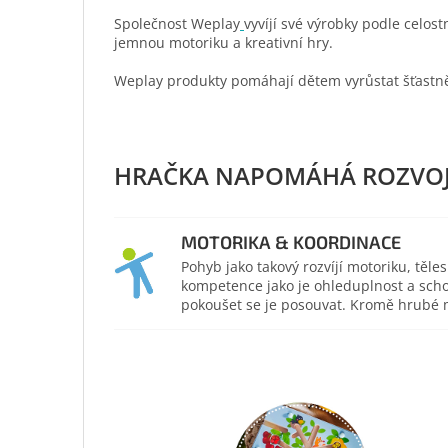
Společnost Weplay
vyvíjí své výrobky podle celo
jemnou motoriku a kreativní hry.
Weplay produkty pomáhají dětem vyrůstat šťastněj
MOTORIKA & KOORDINACE
Pohyb jako takový rozvíjí motoriku, těl
kompetence jako je ohleduplnost a scho
pokoušet se je posouvat. Kromě hrubé mo