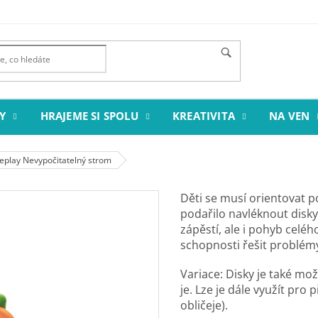
Y
HRAJEME SI SPOLU
KREATIVITA
NA VEN
eplay Nevypočitatelný strom
Děti se musí orientovat p
podařilo navléknout disky
zápěstí, ale i pohyb celé
schopnosti řešit problém
Variace: Disky je také mož
je. Lze je dále využít pro
obličeje).