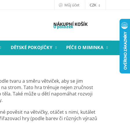
Můj účet
CZK
NÁKUPNÍ KOŠÍK
0 položek
DĚTSKÉ POKOJÍČKY
PÉČE O MIMINKA
STYL
odle tvaru a směru větviček, aby se jim
 na strom. Tato hra trénuje nejen zručnost
ho těla. Také může u dětí napomáhat rozvoji
y.
né pověsit na větvičky, otáčet s nimi, kutálet
 přiřazovací hry (podle barev či různých výrazů