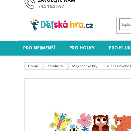
Přejít
734 104 557
na
obsah
PRO NEJMENŠÍ
PRO HOLKY
PRO KLUK
Domů
Kreativita
Magnetické hry
Vilac Dřevěné