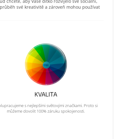
ud chcete, aby Vaše dítko rozvíjelo své sociální,
 průběh své kreativitě a zároveň mohou používat
KVALITA
lupracujeme s nejlepšími světovými značkami. Proto si
můžeme dovolit 100% záruku spokojenosti.