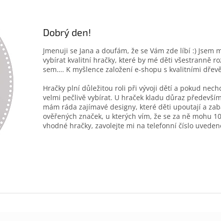
Dobrý den!
Jmenuji se Jana a doufám, že se Vám zde líbí :) Jsem 
vybírat kvalitní hračky, které by mé děti všestranně r
sem…. K myšlence založení e-shopu s kvalitními dřev
Hračky plní důležitou roli při vývoji dětí a pokud nec
velmi pečlivě vybírat. U hraček kladu důraz především
mám ráda zajímavé designy, které děti upoutají a zab
ověřených značek, u kterých vím, že se za ně mohu 10
vhodné hračky, zavolejte mi na telefonní číslo uveden