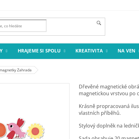
Y
HRAJEME SI SPOLU
KREATIVITA
NA VEN
 magnetky Zahrada
Dřevěné magnetické obrá
magnetickou vrstvou po ce
Krásně propracovaná ilust
vlastních příběhů.
Stylový doplněk na ledni
Sada obsahuje 20 magnet