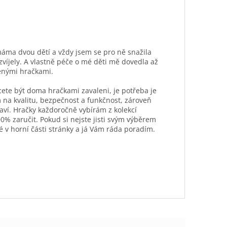
máma dvou dětí a vždy jsem se pro ně snažila
ozvíjely. A vlastně péče o mé děti mě dovedla až
ěnými hračkami.
hcete být doma hračkami zavaleni, je potřeba je
 na kvalitu, bezpečnost a funkčnost, zároveň
aví. Hračky každoročně vybírám z kolekcí
0% zaručit. Pokud si nejste jisti svým výběrem
é v horní části stránky a já Vám ráda poradím.