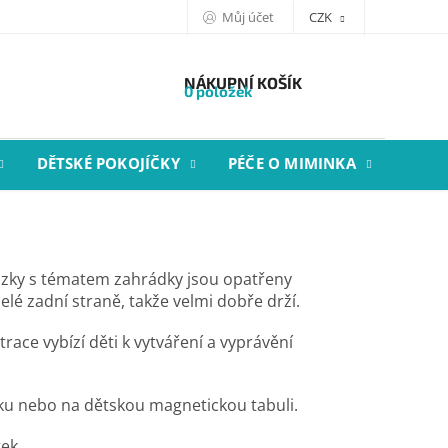
Můj účet
CZK
NÁKUPNÍ KOŠÍK
0 položek
DĚTSKÉ POKOJÍČKY
PÉČE O MIMINKA
STYL
zky s tématem zahrádky jsou opatřeny
lé zadní straně, takže velmi dobře drží.
race vybízí děti k vytváření a vyprávění
čku nebo na dětskou magnetickou tabuli.
ek.