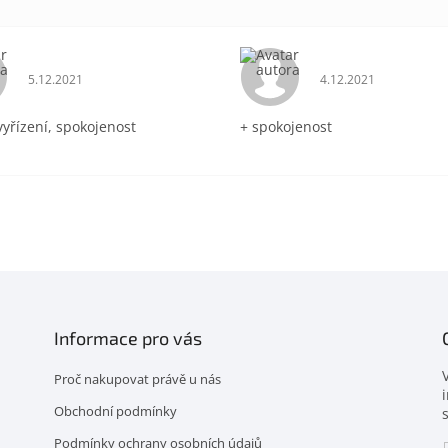
Hodnocení obchodu je 5 z 5 hvězdiček.
Hodnocení obchodu 
5.12.2021
4.12.2021
vyřízení, spokojenost
+ spokojenost
Informace pro vás
Proč nakupovat právě u nás
Obchodní podmínky
Podmínky ochrany osobních údajů