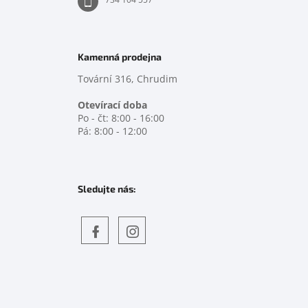
Kamenná prodejna
Tovární 316, Chrudim
Otevírací doba
Po - čt: 8:00 - 16:00
Pá: 8:00 - 12:00
Sledujte nás:
Objevte
detskahra.cz
nás
na
facebooku