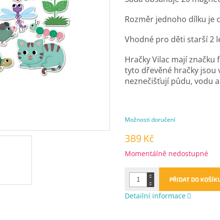
Rozměr jednoho dílku je cc
Vhodné pro děti starší 2 l
Hračky Vilac mají značku
tyto dřevěné hračky jsou v
neznečišťují půdu, vodu a
Možnosti doručení
389 Kč
Měrná
Momentálně nedostupné
cena:
PŘIDAT DO KOŠÍK
Detailní informace