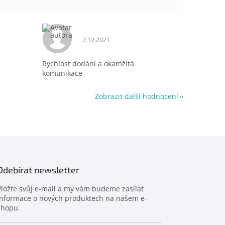
je 5 z 5 hvězdiček.
Hodnocení obchodu je 5 z 5 hvězdiček.
2.12.2021
Rychlost dodání a okamžitá
komunikace
Zobrazit další hodnocení
Odebírat newsletter
Vložte svůj e-mail a my vám budeme zasílat
informace o nových produktech na našem e-
shopu.