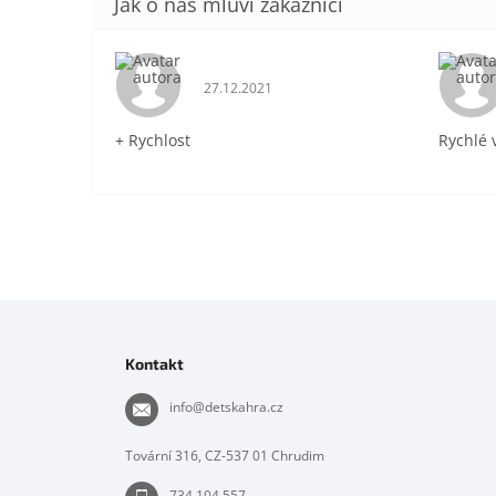
Hodnocení obchodu je 5 z 5 hvězdiček.
27.12.2021
+ Rychlost
Rychlé 
Z
á
p
Kontakt
a
t
info
@
detskahra.cz
í
Tovární 316, CZ-537 01 Chrudim
734 104 557