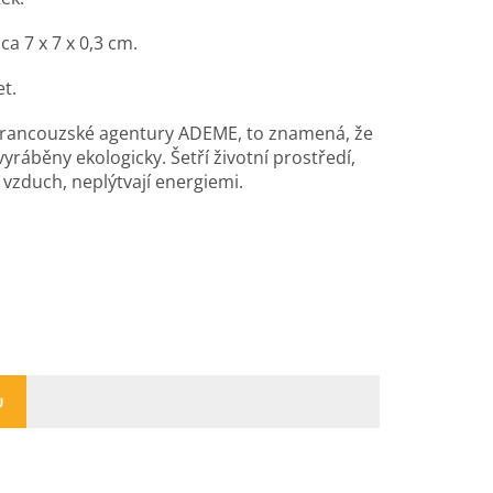
a 7 x 7 x 0,3 cm.
et.
 francouzské agentury ADEME, to znamená, že
yráběny ekologicky. Šetří životní prostředí,
 vzduch, neplýtvají energiemi.
U