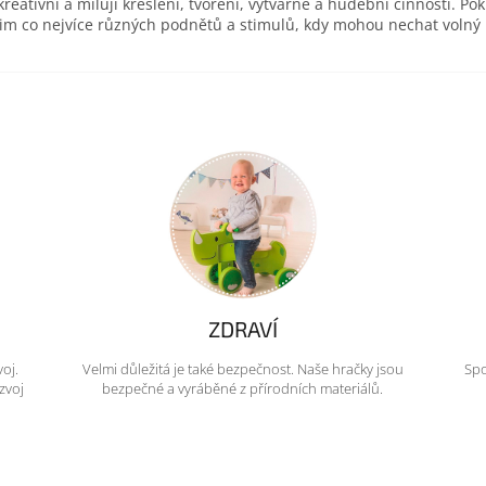
eativní a milují kreslení, tvoření, výtvarné a hudební činnosti. Pok
 jim co nejvíce různých podnětů a stimulů, kdy mohou nechat volný
ZDRAVÍ
voj.
Velmi důležitá je také bezpečnost. Naše hračky jsou
Spo
zvoj
bezpečné a vyráběné z přírodních materiálů.