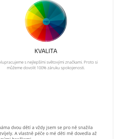
KVALITA
lupracujeme s nejlepšími světovými značkami. Proto si
můžeme dovolit 100% záruku spokojenosti.
máma dvou dětí a vždy jsem se pro ně snažila
ozvíjely. A vlastně péče o mé děti mě dovedla až