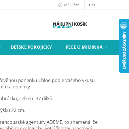
Můj účet
CZK
NÁKUPNÍ KOŠÍK
0 položek
DĚTSKÉ POKOJÍČKY
PÉČE O MIMINKA
STYL
dřevěnou panenku Chloe podle vašeho vkusu
ím a doplňky.
 obrázku, celkem 37 dílků.
ýšku 22 cm.
 francouzské agentury ADEME, to znamená, že
yráběny ekologicky. Šetří životní prostředí,