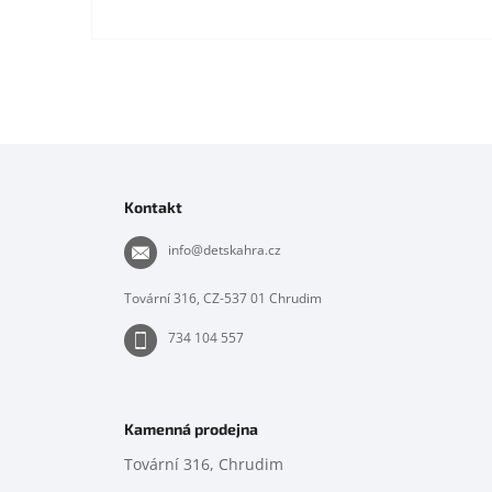
Z
á
p
Kontakt
a
t
info
@
detskahra.cz
í
Tovární 316, CZ-537 01 Chrudim
734 104 557
Kamenná prodejna
Tovární 316, Chrudim