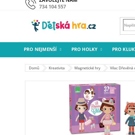
Přejít
734 104 557
na
obsah
PRO NEJMENŠÍ
PRO HOLKY
PRO KLUK
Domů
Kreativita
Magnetické hry
Vilac Dřevěná 