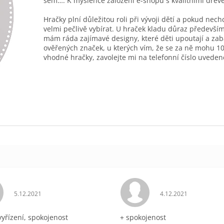
sem…. K myšlence založení e-shopu s kvalitními dřev
Hračky plní důležitou roli při vývoji dětí a pokud nec
velmi pečlivě vybírat. U hraček kladu důraz především
mám ráda zajímavé designy, které děti upoutají a zab
ověřených značek, u kterých vím, že se za ně mohu 10
vhodné hračky, zavolejte mi na telefonní číslo uveden
Hodnocení obchodu je 5 z 5 hvězdiček.
Hodnocení obchodu 
5.12.2021
4.12.2021
vyřízení, spokojenost
+ spokojenost