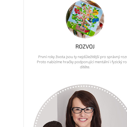
ROZVOJ
První roky života jsou ty nejdůležitější pro správný roz
Proto nabízíme hračky podporující mentální i fyzický ro
dítěte.