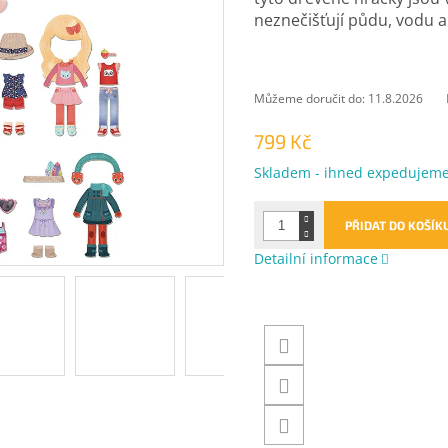
neznečišťují půdu, vodu a
Můžeme doručit do:
11.8.2026
799 Kč
Měrná
Skladem - ihned expedujem
cena:
PŘIDAT DO KOŠÍK
Detailní informace