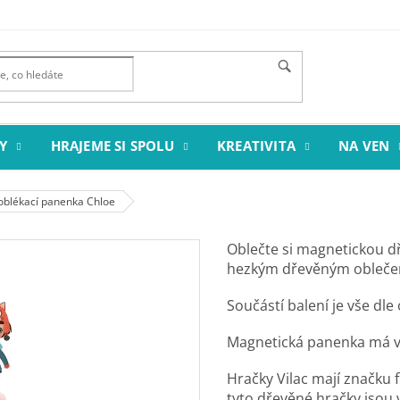
Y
HRAJEME SI SPOLU
KREATIVITA
NA VEN
oblékací panenka Chloe
Oblečte si magnetickou 
hezkým dřevěným oblečen
Součástí balení je vše dle
Magnetická panenka má v
Hračky Vilac mají značku
tyto dřevěné hračky jsou v