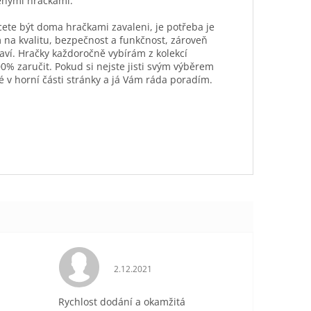
ěnými hračkami.
hcete být doma hračkami zavaleni, je potřeba je
 na kvalitu, bezpečnost a funkčnost, zároveň
aví. Hračky každoročně vybírám z kolekcí
0% zaručit. Pokud si nejste jisti svým výběrem
é v horní části stránky a já Vám ráda poradím.
je 5 z 5 hvězdiček.
Hodnocení obchodu je 5 z 5 hvězdiček.
2.12.2021
Rychlost dodání a okamžitá