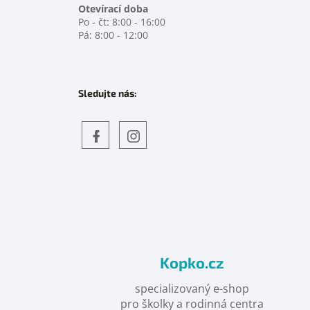
Otevírací doba
Po - čt: 8:00 - 16:00
Pá: 8:00 - 12:00
Sledujte nás:
Objevte
detskahra.cz
nás
na
facebooku
Kopko.cz
specializovaný e-shop
pro školky a rodinná centra