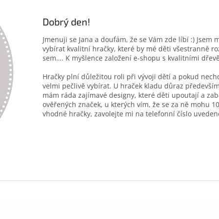
Dobrý den!
Jmenuji se Jana a doufám, že se Vám zde líbí :) Jsem 
vybírat kvalitní hračky, které by mé děti všestranně r
sem…. K myšlence založení e-shopu s kvalitními dřev
Hračky plní důležitou roli při vývoji dětí a pokud nec
velmi pečlivě vybírat. U hraček kladu důraz především
mám ráda zajímavé designy, které děti upoutají a zab
ověřených značek, u kterých vím, že se za ně mohu 10
vhodné hračky, zavolejte mi na telefonní číslo uveden