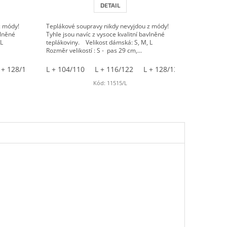
DETAIL
z módy!
Teplákové soupravy nikdy nevyjdou z módy!
vlněné
Tyhle jsou navíc z vysoce kvalitní bavlněné
, L
teplákoviny. Velikost dámská: S, M, L
Rozměr velikostí : S - pas 29 cm,...
 + 128/134
L + 140/146
M + 152/158
S + 140/146
L + 104/110
M + 104/110
L + 116/122
L + 128/134
M + 116/122
M + 128/
Kód:
11515/L