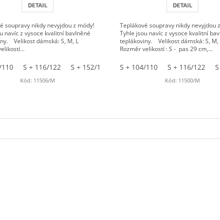
DETAIL
DETAIL
é soupravy nikdy nevyjdou z módy!
Teplákové soupravy nikdy nevyjdou 
u navíc z vysoce kvalitní bavlněné
Tyhle jsou navíc z vysoce kvalitní ba
iny. Velikost dámská: S, M, L
teplákoviny. Velikost dámská: S, M
likostí...
Rozměr velikostí : S - pas 29 cm,...
/110
/110
S + 116/122
M + 116/122
S + 152/158
M + 140/146
M + 104/110
S + 104/110
L + 104/110
S + 116/122
M + 116/122
L + 116/122
S
Kód:
11506/M
Kód:
11500/M