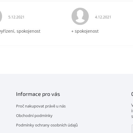
Hodnocení obchodu je 5 z 5 hvězdiček.
Hodnocení obchodu 
5.12.2021
4.12.2021
vyřízení, spokojenost
+ spokojenost
Informace pro vás
Proč nakupovat právě u nás
Obchodní podmínky
Podmínky ochrany osobních údajů