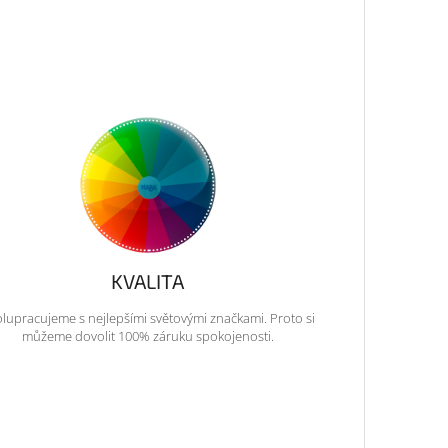
KVALITA
lupracujeme s nejlepšími světovými značkami. Proto si
můžeme dovolit 100% záruku spokojenosti.