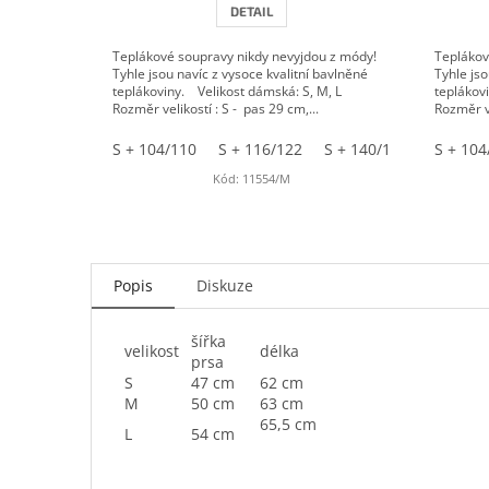
DETAIL
Teplákové soupravy nikdy nevyjdou z módy!
Teplákov
Tyhle jsou navíc z vysoce kvalitní bavlněné
Tyhle jso
teplákoviny. Velikost dámská: S, M, L
teplákov
Rozměr velikostí : S - pas 29 cm,...
Rozměr ve
S + 104/110
S + 116/122
S + 140/146
M + 104
S + 104
Kód:
11554/M
Popis
Diskuze
šířka
velikost
délka
prsa
S
47 cm
62 cm
M
50 cm
63 cm
65,5 cm
L
54 cm