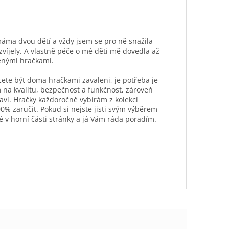
máma dvou dětí a vždy jsem se pro ně snažila
ozvíjely. A vlastně péče o mé děti mě dovedla až
ěnými hračkami.
hcete být doma hračkami zavaleni, je potřeba je
 na kvalitu, bezpečnost a funkčnost, zároveň
aví. Hračky každoročně vybírám z kolekcí
0% zaručit. Pokud si nejste jisti svým výběrem
é v horní části stránky a já Vám ráda poradím.