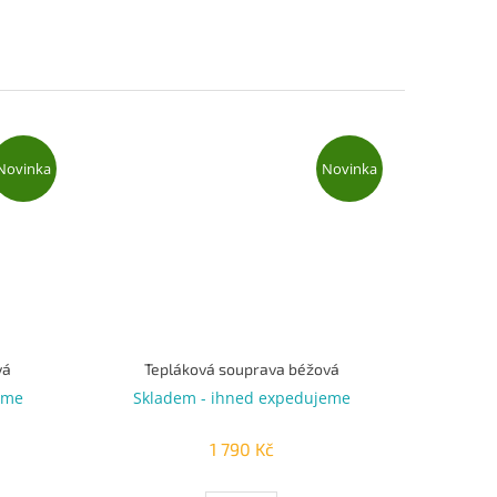
Novinka
Novinka
vá
Tepláková souprava béžová
eme
Skladem - ihned expedujeme
1 790 Kč