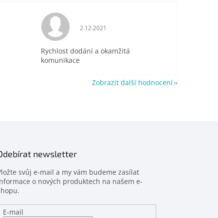
je 5 z 5 hvězdiček.
Hodnocení obchodu je 5 z 5 hvězdiček.
2.12.2021
Rychlost dodání a okamžitá
komunikace
Zobrazit další hodnocení
Odebírat newsletter
Vložte svůj e-mail a my vám budeme zasílat
informace o nových produktech na našem e-
shopu.
E-mail