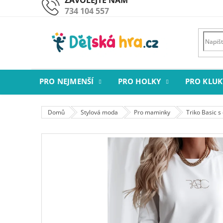
Přejít
734 104 557
na
obsah
PRO NEJMENŠÍ
PRO HOLKY
PRO KLUK
Domů
Stylová moda
Pro maminky
Triko Basic 