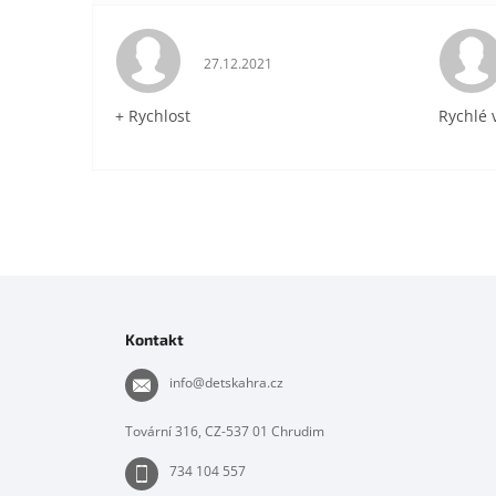
Hodnocení obchodu je 5 z 5 hvězdiček.
27.12.2021
+ Rychlost
Rychlé 
Z
á
p
Kontakt
a
t
info
@
detskahra.cz
í
Tovární 316, CZ-537 01 Chrudim
734 104 557