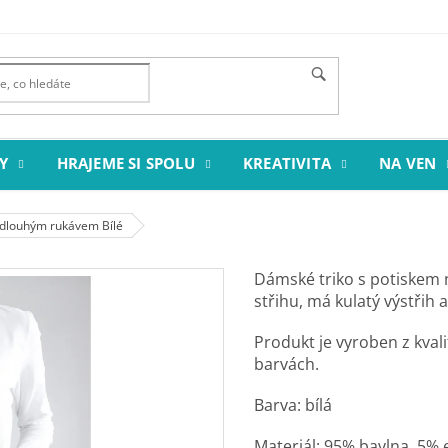
Y
HRAJEME SI SPOLU
KREATIVITA
NA VEN
s dlouhým rukávem Bílé
Dámské triko s potiskem n
střihu, má kulatý výstřih 
Produkt je vyroben z kval
barvách.
Barva: bílá
Materiál: 95% bavlna, 5% 