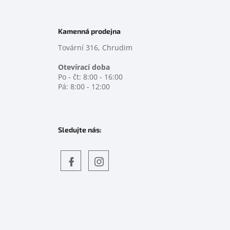
Kamenná prodejna
Tovární 316, Chrudim
Otevírací doba
Po - čt: 8:00 - 16:00
Pá: 8:00 - 12:00
Sledujte nás:
Objevte
detskahra.cz
nás
na
facebooku