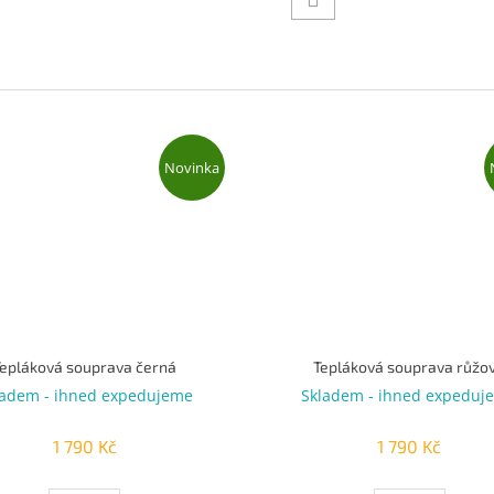
Novinka
Tepláková souprava černá
Tepláková souprava růžo
ladem - ihned expedujeme
Skladem - ihned expeduj
1 790 Kč
1 790 Kč