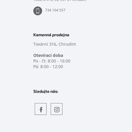
734 104 557
Kamenná prodejna
Tovární 316, Chrudim
Otevírací doba
Po - čt: 8:00 - 16:00
Pá: 8:00 - 12:00
Sledujte nás:
Objevte
detskahra.cz
nás
na