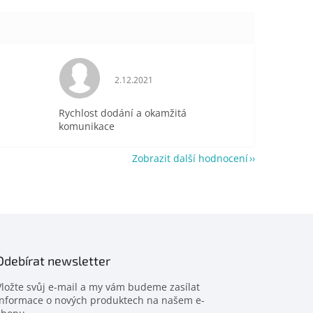
je 5 z 5 hvězdiček.
Hodnocení obchodu je 5 z 5 hvězdiček.
2.12.2021
Rychlost dodání a okamžitá
komunikace
Zobrazit další hodnocení
Odebírat newsletter
Vložte svůj e-mail a my vám budeme zasílat
informace o nových produktech na našem e-