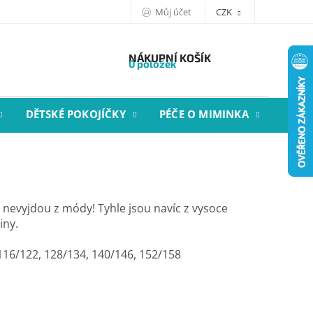
Můj účet
CZK
NÁKUPNÍ KOŠÍK
0 položek
DĚTSKÉ POKOJÍČKY
PÉČE O MIMINKA
STYL
 nevyjdou z módy! Tyhle jsou navíc z vysoce
viny.
 116/122, 128/134, 140/146, 152/158