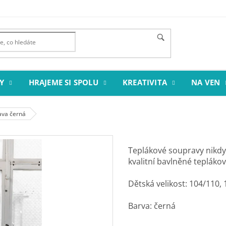
Y
HRAJEME SI SPOLU
KREATIVITA
NA VEN
ava černá
Teplákové soupravy nikdy
kvalitní bavlněné tepláko
Dětská velikost: 104/110,
Barva: černá