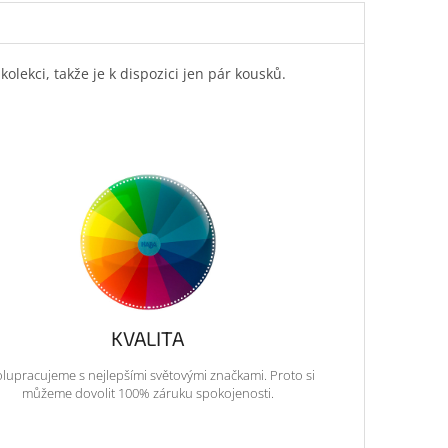
lekci, takže je k dispozici jen pár kousků.
KVALITA
lupracujeme s nejlepšími světovými značkami. Proto si
můžeme dovolit 100% záruku spokojenosti.