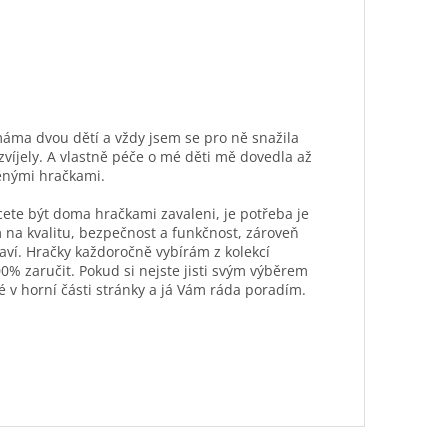
máma dvou dětí a vždy jsem se pro ně snažila
ozvíjely. A vlastně péče o mé děti mě dovedla až
ěnými hračkami.
hcete být doma hračkami zavaleni, je potřeba je
 na kvalitu, bezpečnost a funkčnost, zároveň
aví. Hračky každoročně vybírám z kolekcí
0% zaručit. Pokud si nejste jisti svým výběrem
é v horní části stránky a já Vám ráda poradím.