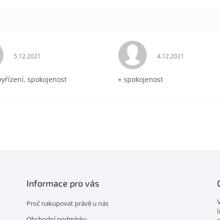
Hodnocení obchodu je 5 z 5 hvězdiček.
Hodnocení obchodu 
5.12.2021
4.12.2021
vyřízení, spokojenost
+ spokojenost
Informace pro vás
Proč nakupovat právě u nás
Obchodní podmínky