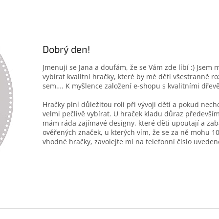
Dobrý den!
Jmenuji se Jana a doufám, že se Vám zde líbí :) Jsem 
vybírat kvalitní hračky, které by mé děti všestranně r
sem…. K myšlence založení e-shopu s kvalitními dřev
Hračky plní důležitou roli při vývoji dětí a pokud nec
velmi pečlivě vybírat. U hraček kladu důraz především
mám ráda zajímavé designy, které děti upoutají a zab
ověřených značek, u kterých vím, že se za ně mohu 10
vhodné hračky, zavolejte mi na telefonní číslo uveden