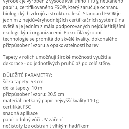
Výrobek je vyroben z vysoce kvalitního 110 g netkaného
papíru, certifikovaného FSC®, který zaručuje ochranu
biologických zdrojů a strukturu lesů. Standard FSC® je
jedním z nejdůvěryhodnějších certifikačních systémů na
světě a je jedním z mála podporovaných nejdůležitějšími
ekologickými organizacemi. Pokročilá výrobní
technologie se promítá do skvělé kvality, dokonalého
přizpůsobení vzoru a opakovatelnosti barev.
Tapety v rolích umožňují široké možnosti využití a
dekorace - od jednotlivých pruhů až po celé stěny.
DŮLEŽITÉ PARAMETRY:
šířka tapety: 53 cm
délka tapety: 10 m
přizpůsobení vzoru: 20,5 cm
materiál: netkaný papír nejvyšší kvality 110 g
certifikát FSC
snadná aplikace
papír odolný vůči UV záření
nečistoty lze odstranit vlhkým hadříkem