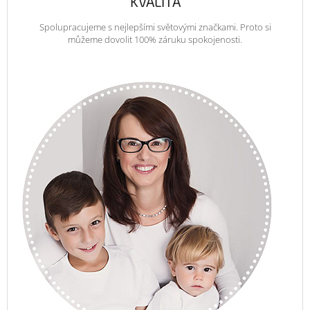
KVALITA
Spolupracujeme s nejlepšími světovými značkami. Proto si
můžeme dovolit 100% záruku spokojenosti.