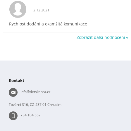
Hodnocení obchodu je 5 z 5 hvězdiček.
2.12.2021
Rychlost dodání a okamžitá komunikace
Zobrazit další hodnocení
Z
á
p
Kontakt
a
t
info
@
detskahra.cz
í
Tovární 316, CZ-537 01 Chrudim
734 104 557