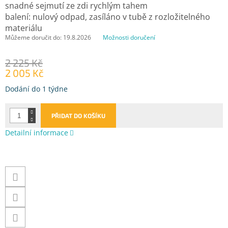
snadné sejmutí ze zdi rychlým tahem
balení: nulový odpad, zasíláno v tubě z rozložitelného
materiálu
Můžeme doručit do:
19.8.2026
Možnosti doručení
2 225 Kč
2 005 Kč
Měrná
Dodání do 1 týdne
cena:
PŘIDAT DO KOŠÍKU
Detailní informace