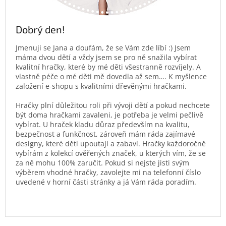
Dobrý den!
Jmenuji se Jana a doufám, že se Vám zde líbí :) Jsem
máma dvou dětí a vždy jsem se pro ně snažila vybírat
kvalitní hračky, které by mé děti všestranně rozvíjely. A
vlastně péče o mé děti mě dovedla až sem…. K myšlence
založení e-shopu s kvalitními dřevěnými hračkami.
Hračky plní důležitou roli při vývoji dětí a pokud nechcete
být doma hračkami zavaleni, je potřeba je velmi pečlivě
vybírat. U hraček kladu důraz především na kvalitu,
bezpečnost a funkčnost, zároveň mám ráda zajímavé
designy, které děti upoutají a zabaví. Hračky každoročně
vybírám z kolekcí ověřených značek, u kterých vím, že se
za ně mohu 100% zaručit. Pokud si nejste jisti svým
výběrem vhodné hračky, zavolejte mi na telefonní číslo
uvedené v horní části stránky a já Vám ráda poradím.