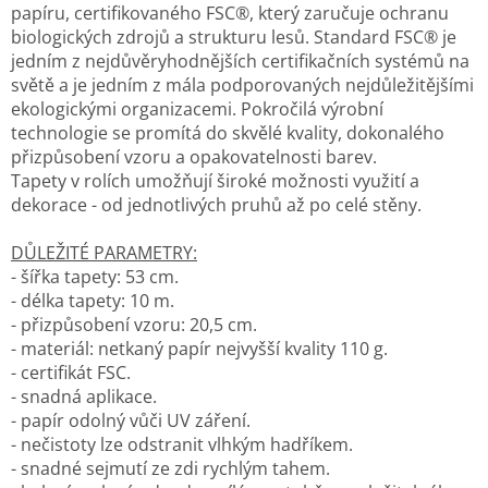
papíru, certifikovaného FSC®, který zaručuje ochranu
biologických zdrojů a strukturu lesů. Standard FSC® je
jedním z nejdůvěryhodnějších certifikačních systémů na
světě a je jedním z mála podporovaných nejdůležitějšími
ekologickými organizacemi. Pokročilá výrobní
technologie se promítá do skvělé kvality, dokonalého
přizpůsobení vzoru a opakovatelnosti barev.
Tapety v rolích umožňují široké možnosti využití a
dekorace - od jednotlivých pruhů až po celé stěny.
DŮLEŽITÉ PARAMETRY:
- šířka tapety: 53 cm.
- délka tapety: 10 m.
- přizpůsobení vzoru: 20,5 cm.
- materiál: netkaný papír nejvyšší kvality 110 g.
- certifikát FSC.
- snadná aplikace.
- papír odolný vůči UV záření.
- nečistoty lze odstranit vlhkým hadříkem.
- snadné sejmutí ze zdi rychlým tahem.