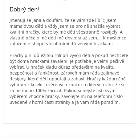
Dobrý den!
Jmenuji se Jana a doufám, že se Vám zde líbí :) Jsem
máma dvou dětí a vždy jsem se pro ně snažila vybírat
kvalitní hračky, které by mé děti všestranně rozvíjely. A
vlastně péče o mé děti mě dovedla až sem…. K myšlence
založení e-shopu s kvalitními dřevěnými hračkami.
Hračky plní důležitou roli při vývoji dětí a pokud nechcete
být doma hračkami zavaleni, je potřeba je velmi pečlivě
vybírat. U hraček kladu důraz především na kvalitu,
bezpečnost a funkčnost, zároveň mám ráda zajímavé
designy, které děti upoutají a zabaví. Hračky každoročně
vybírám z kolekcí ověřených značek, u kterých vím, že se
za ně mohu 100% zaručit. Pokud si nejste jisti svým
výběrem vhodné hračky, zavolejte mi na telefonní číslo
uvedené v horní části stránky a já Vám ráda poradím.