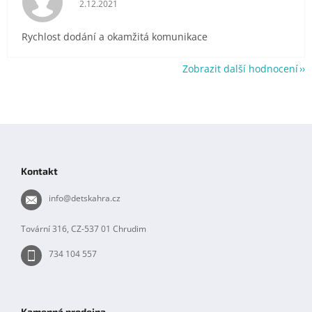
Hodnocení obchodu je 5 z 5 hvězdiček.
2.12.2021
Rychlost dodání a okamžitá komunikace
Zobrazit další hodnocení
Z
á
p
Kontakt
a
t
info
@
detskahra.cz
í
Tovární 316, CZ-537 01 Chrudim
734 104 557
Kamenná prodejna