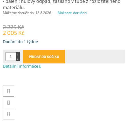
- balení: nulový odpad, zasíláno v tubě z rozložitelného
materiálu.
Můžeme doručit do:
18.8.2026
Možnosti doručení
2 225 Kč
2 005 Kč
Měrná
Dodání do 1 týdne
cena:
PŘIDAT DO KOŠÍKU
Detailní informace