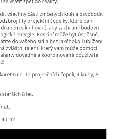
se vrátit zpět do reality. .
it všechny části zničených knih a osvobodit
dzbrojit ty projekční čepelky, které pan
o druhém v knihovně, aby zachránil budovu
magické energie. Poslání může být úspěšné,
títe do vašeho sídla bez jakéhokoli ublížení.
á zvláštní talent, který vám může pomoci
talenty dovedně a koordinovaně používáte,
é!
karet ruin, 12 projekčních čepelí, 4 knihy, 5
 starších 8 let.
inut.
 40 cm.