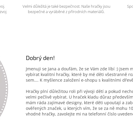
voj.
Velmi důležitá je také bezpečnost. Naše hračky jsou
Spo
zvoj
bezpečné a vyráběné z přírodních materiálů.
Dobrý den!
Jmenuji se Jana a doufám, že se Vám zde líbí :) Jsem 
vybírat kvalitní hračky, které by mé děti všestranně r
sem…. K myšlence založení e-shopu s kvalitními dřev
Hračky plní důležitou roli při vývoji dětí a pokud nec
velmi pečlivě vybírat. U hraček kladu důraz především
mám ráda zajímavé designy, které děti upoutají a zab
ověřených značek, u kterých vím, že se za ně mohu 10
vhodné hračky, zavolejte mi na telefonní číslo uveden