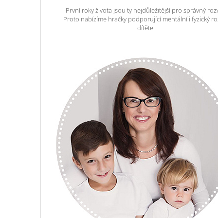
První roky života jsou ty nejdůležitější pro správný roz
Proto nabízíme hračky podporující mentální i fyzický ro
dítěte.