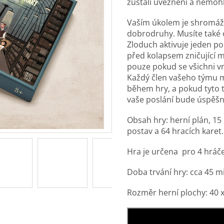
zůstali uvězněni a nemohli 
Vaším úkolem je shromážd
dobrodruhy. Musíte také o
Zloduch aktivuje jeden p
před kolapsem zničující 
pouze pokud se všichni vrá
Každý člen vašeho týmu m
během hry, a pokud tyto 
vaše poslání bude úspěšn
Obsah hry: herní plán, 15 
postav a 64 hracích karet.
Hra je určena pro 4 hráče
Doba trvání hry: cca 45 m
Rozměr herní plochy: 40 x