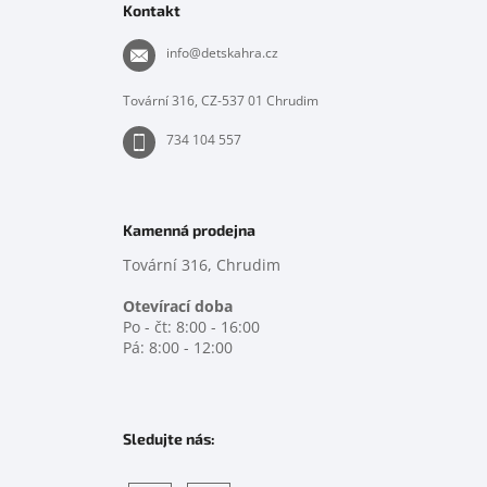
p
Kontakt
a
t
info
@
detskahra.cz
í
Tovární 316, CZ-537 01 Chrudim
734 104 557
Kamenná prodejna
Tovární 316, Chrudim
Otevírací doba
Po - čt: 8:00 - 16:00
Pá: 8:00 - 12:00
Sledujte nás: