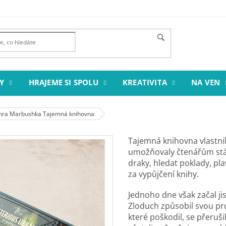
Y
HRAJEME SI SPOLU
KREATIVITA
NA VEN
hra Marbushka Tajemná knihovna
Tajemná knihovna vlastnil
umožňovaly čtenářům stát 
draky, hledat poklady, pla
za vypůjčení knihy.
Jednoho dne však začal ji
Zloduch způsobil svou pr
které poškodil, se přeruši