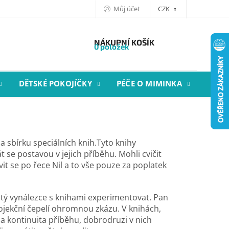
Můj účet
CZK
NÁKUPNÍ KOŠÍK
0 položek
DĚTSKÉ POKOJÍČKY
PÉČE O MIMINKA
STYL
a sbírku speciálních knih.Tyto knihy
se postavou v jejich příběhu. Mohli cvičit
vit se po řece Nil a to vše pouze za poplatek
stý vynálezce s knihami experimentovat. Pan
ojekční čepelí ohromnou zkázu. V knihách,
la kontinuita příběhu, dobrodruzi v nich