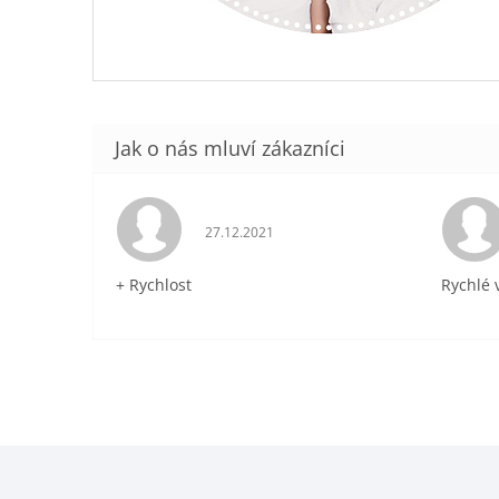
Hodnocení obchodu je 5 z 5 hvězdiček.
27.12.2021
+ Rychlost
Rychlé 
Z
á