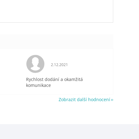
je 5 z 5 hvězdiček.
Hodnocení obchodu je 5 z 5 hvězdiček.
2.12.2021
Rychlost dodání a okamžitá
komunikace
Zobrazit další hodnocení