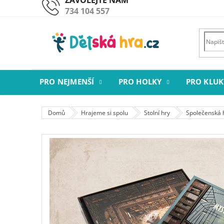
Přejít
734 104 557
na
obsah
PRO NEJMENŠÍ
PRO HOLKY
PRO KLUK
Domů
Hrajeme si spolu
Stolní hry
Společenská 