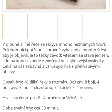
V dlouhé a líné řece se skrývá mnoho neznámých tvorů.
Průzkumníci potřebují správné vybavení a mnoho štěstí,
aby je objevili. Je to těžký závod; vítězem se stává jen ten,
kdo na konci expedice zveřejní nejzajímavější výsledky.
Čeká na vás zábavná a vzrušující hra s překvapivými
objevy.
Obsah hry: 18 dílků řeky o rozměru 9x9 cm, 8 bójí, 4
postavy, 5 lodí, 4x6 žetonů, 74 kartiček, 4 noviny.
Hra je určena pro 2 - 4 hráče starších 6 let.
Doba trvání hry: cca 30 minut.