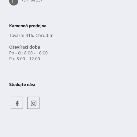
734 104 557
Kamenná prodejna
Tovární 316, Chrudim
Otevírací doba
Po - čt: 8:00 - 16:00
Pá: 8:00 - 12:00
Sledujte nás:
Objevte
detskahra.cz
nás
na
facebooku