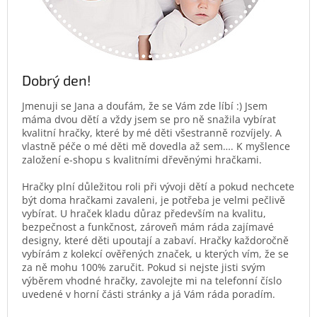
Dobrý den!
Jmenuji se Jana a doufám, že se Vám zde líbí :) Jsem
máma dvou dětí a vždy jsem se pro ně snažila vybírat
kvalitní hračky, které by mé děti všestranně rozvíjely. A
vlastně péče o mé děti mě dovedla až sem…. K myšlence
založení e-shopu s kvalitními dřevěnými hračkami.
Hračky plní důležitou roli při vývoji dětí a pokud nechcete
být doma hračkami zavaleni, je potřeba je velmi pečlivě
vybírat. U hraček kladu důraz především na kvalitu,
bezpečnost a funkčnost, zároveň mám ráda zajímavé
designy, které děti upoutají a zabaví. Hračky každoročně
vybírám z kolekcí ověřených značek, u kterých vím, že se
za ně mohu 100% zaručit. Pokud si nejste jisti svým
výběrem vhodné hračky, zavolejte mi na telefonní číslo
uvedené v horní části stránky a já Vám ráda poradím.