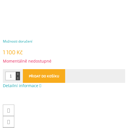
Možnosti doručení
1 100 Kč
Měrná
Momentálně nedostupné
cena:
PŘIDAT DO KOŠÍKU
Detailní informace