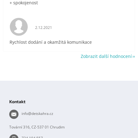
+ spokojenost
Hodnocení obchodu je 5 z 5 hvězdiček.
2.12.2021
Rychlost dodání a okamžitá komunikace
Zobrazit další hodnocení
Z
á
p
Kontakt
a
t
info
@
detskahra.cz
í
Tovární 316, CZ-537 01 Chrudim