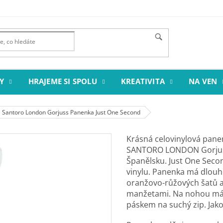
Y
HRAJEME SI SPOLU
KREATIVITA
NA VEN
Santoro London Gorjuss Panenka Just One Second
Krásná celovinylová panen
SANTORO LONDON Gorjuss j
Španělsku. Just One Secon
vinylu. Panenka má dlouh
oranžovo-růžových šatů a 
manžetami. Na nohou má 
páskem na suchý zip. Jako