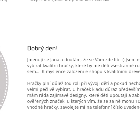
Dobrý den!
Jmenuji se Jana a doufám, že se Vám zde líbí :) Jsem 
vybírat kvalitní hračky, které by mé děti všestranně r
sem…. K myšlence založení e-shopu s kvalitními dřev
Hračky plní důležitou roli při vývoji dětí a pokud nec
velmi pečlivě vybírat. U hraček kladu důraz především
mám ráda zajímavé designy, které děti upoutají a zab
ověřených značek, u kterých vím, že se za ně mohu 10
vhodné hračky, zavolejte mi na telefonní číslo uveden