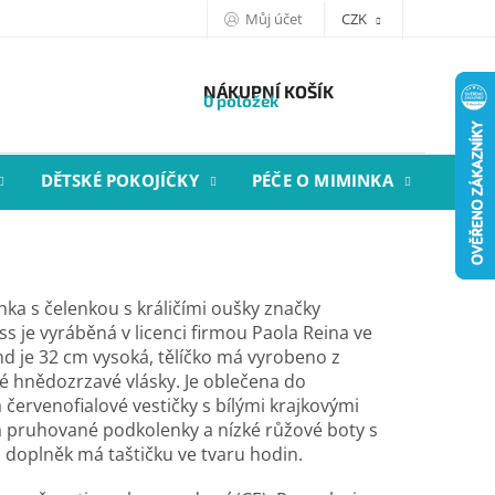
Můj účet
CZK
NÁKUPNÍ KOŠÍK
0 položek
DĚTSKÉ POKOJÍČKY
PÉČE O MIMINKA
STYL
ka s čelenkou s králičími oušky značky
e vyráběná v licenci firmou Paola Reina ve
d je 32 cm vysoká, tělíčko má vyrobeno z
é hnědozrzavé vlásky. Je oblečena do
červenofialové vestičky s bílými krajkovými
pruhované podkolenky a nízké růžové boty s
 doplněk má taštičku ve tvaru hodin.