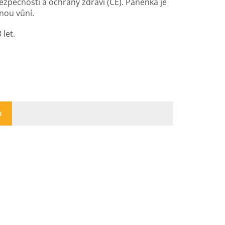
zpečnosti a ochrany zdraví (CE). Panenka je
nou vůní.
let.
U