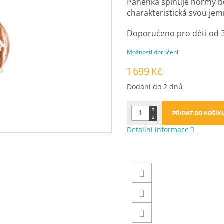
Panenka splňuje normy be
charakteristická svou jem
Doporučeno pro děti od 3 
Možnosti doručení
1 699 Kč
Měrná
Dodání do 2 dnů
cena:
PŘIDAT DO KOŠÍK
Detailní informace