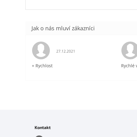
Hodnocení obchodu je 5 z 5 hvězdiček.
27.12.2021
+ Rychlost
Rychlé 
Z
á
p
Kontakt
a