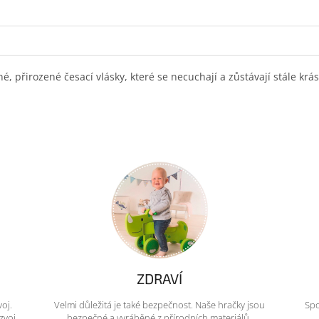
é, přirozené česací vlásky, které se necuchají a zůstávají stále kr
ZDRAVÍ
voj.
Velmi důležitá je také bezpečnost. Naše hračky jsou
Spo
zvoj
bezpečné a vyráběné z přírodních materiálů.