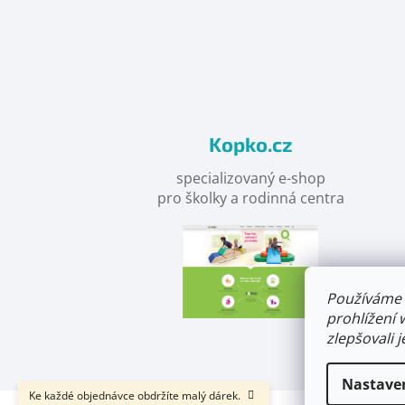
Objevte
detskahra.cz
nás
na
facebooku
Kopko.cz
specializovaný e-shop
pro školky a rodinná centra
Používáme 
prohlížení 
zlepšovali 
Nastave
Ke každé objednávce obdržíte malý dárek.