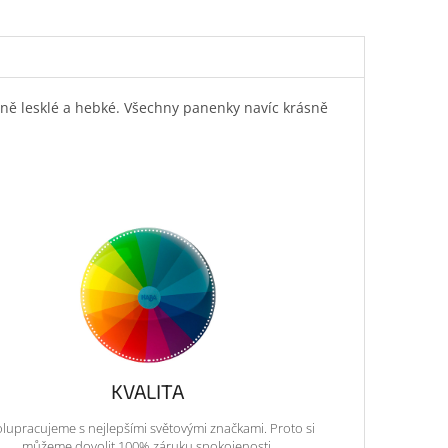
ásně lesklé a hebké. Všechny panenky navíc krásně
KVALITA
lupracujeme s nejlepšími světovými značkami. Proto si
můžeme dovolit 100% záruku spokojenosti.