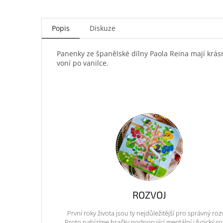
Popis
Diskuze
Panenky ze španělské dílny Paola Reina mají krásn
voní po vanilce.
ROZVOJ
První roky života jsou ty nejdůležitější pro správný roz
Proto nabízíme hračky podporující mentální i fyzický ro