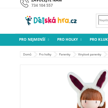
Přejít
734 104 557
na
obsah
PRO NEJMENŠÍ
PRO HOLKY
PRO KLUK
Domů
Pro holky
Panenky
Vinylové panenky