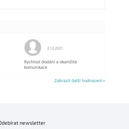
je 5 z 5 hvězdiček.
Hodnocení obchodu je 5 z 5 hvězdiček.
2.12.2021
Rychlost dodání a okamžitá
komunikace
Zobrazit další hodnocení
Odebírat newsletter