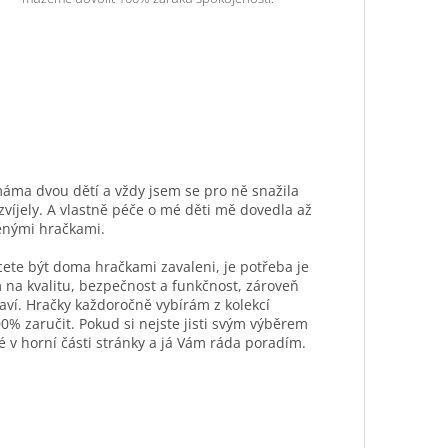
máma dvou dětí a vždy jsem se pro ně snažila
ozvíjely. A vlastně péče o mé děti mě dovedla až
ěnými hračkami.
hcete být doma hračkami zavaleni, je potřeba je
 na kvalitu, bezpečnost a funkčnost, zároveň
aví. Hračky každoročně vybírám z kolekcí
0% zaručit. Pokud si nejste jisti svým výběrem
é v horní části stránky a já Vám ráda poradím.