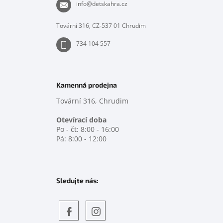
t
info
@
detskahra.cz
í
Tovární 316, CZ-537 01 Chrudim
734 104 557
Kamenná prodejna
Tovární 316, Chrudim
Otevírací doba
Po - čt: 8:00 - 16:00
Pá: 8:00 - 12:00
Sledujte nás: