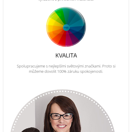
KVALITA
Spolupracujeme s nejlepšími světovými značkami. Proto si
můžeme dovolit 100% záruku spokojenosti.