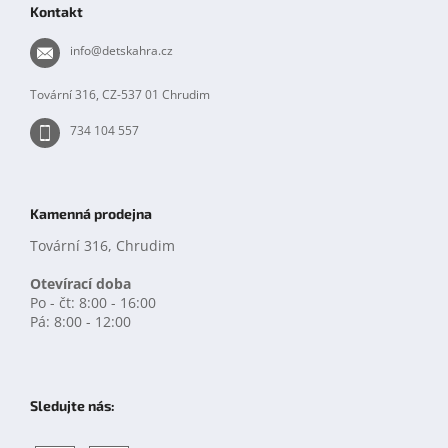
Kontakt
a
t
info
@
detskahra.cz
í
Tovární 316, CZ-537 01 Chrudim
734 104 557
Kamenná prodejna
Tovární 316, Chrudim
Otevírací doba
Po - čt: 8:00 - 16:00
Pá: 8:00 - 12:00
Sledujte nás: