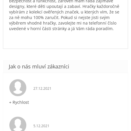
bezpečnost a funkčnost, zároveň mám ráda zajímavé
designy, které děti upoutají a zabaví. Hračky každoročně
vybírám z kolekcí ověřených značek, u kterých vím, že se
za ně mohu 100% zaručit. Pokud si nejste jisti svým
výběrem vhodné hračky, zavolejte mi na telefonní číslo
uvedené v horní části stránky a já Vám ráda poradím.
Hodnocení obchodu je 5 z 5 hvězdiček.
27.12.2021
+ Rychlost
Hodnocení obchodu je 5 z 5 hvězdiček.
5.12.2021