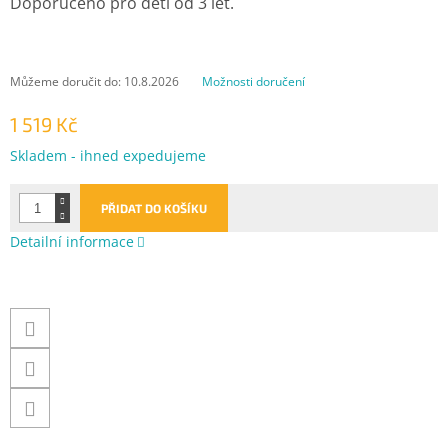
Doporučeno pro děti od 3 let.
Můžeme doručit do:
10.8.2026
Možnosti doručení
1 519 Kč
Měrná
Skladem - ihned expedujeme
cena:
PŘIDAT DO KOŠÍKU
Detailní informace