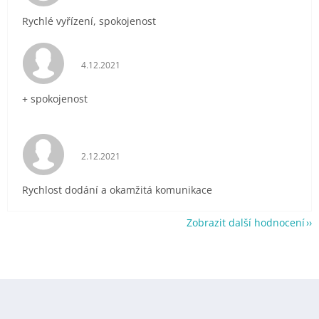
Rychlé vyřízení, spokojenost
Hodnocení obchodu je 5 z 5 hvězdiček.
4.12.2021
+ spokojenost
Hodnocení obchodu je 5 z 5 hvězdiček.
2.12.2021
Rychlost dodání a okamžitá komunikace
Zobrazit další hodnocení
Z
á
p