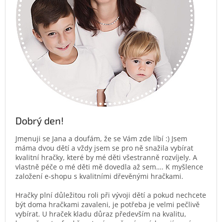
Dobrý den!
Jmenuji se Jana a doufám, že se Vám zde líbí :) Jsem
máma dvou dětí a vždy jsem se pro ně snažila vybírat
kvalitní hračky, které by mé děti všestranně rozvíjely. A
vlastně péče o mé děti mě dovedla až sem…. K myšlence
založení e-shopu s kvalitními dřevěnými hračkami.
Hračky plní důležitou roli při vývoji dětí a pokud nechcete
být doma hračkami zavaleni, je potřeba je velmi pečlivě
vybírat. U hraček kladu důraz především na kvalitu,