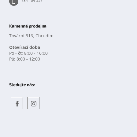
734 104 557
Kamenná prodejna
Tovární 316, Chrudim
Otevírací doba
Po - čt: 8:00 - 16:00
Pá: 8:00 - 12:00
Sledujte nás:
Objevte
detskahra.cz
nás
na
facebooku