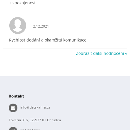
+ spokojenost
Hodnocení obchodu je 5 z 5 hvězdiček.
2.12.2021
Rychlost dodání a okamžitá komunikace
Zobrazit další hodnocení
Z
á
p
Kontakt
a
t
info
@
detskahra.cz
í
Tovární 316, CZ-537 01 Chrudim