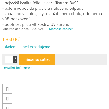
- nejvyšší kvalita fólie - s certifikátem BASF.
- balení odpovídá pravidlu nulového odpadu.
- zabaleno v biologicky rozložitelném obalu, odolnému
vůči poškození.
- odolnost proti vlhkosti a UV záření.
Můžeme doručit do:
10.8.2026
Možnosti doručení
1 850 Kč
Měrná
Skladem - ihned expedujeme
cena:
PŘIDAT DO KOŠÍKU
Detailní informace