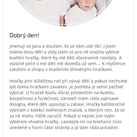
Dobrý den!
Jmenuji se Jana a doufám, že se Vám zde líbí :) Jsem
máma dvou dětí a vždy jsem se pro ně snažila vybírat
kvalitní hračky, které by mé děti všestranně rozvíjely. A
vlastně péče o mé děti mě dovedla až sem…. K myšlence
založení e-shopu s kvalitními dřevěnými hračkami.
Hračky plní důležitou roli při vývoji dětí a pokud nechcete
být doma hračkami zavaleni, je potřeba je velmi pečlivě
vybírat. U hraček kladu důraz především na kvalitu,
bezpečnost a funkčnost, zároveň mám ráda zajímavé
designy, které děti upoutají a zabaví. Hračky každoročně
vybírám z kolekcí ověřených značek, u kterých vím, že se
za ně mohu 100% zaručit. Pokud si nejste jisti svým
výběrem vhodné hračky, zavolejte mi na telefonní číslo
uvedené v horní části stránky a já Vám ráda poradím.