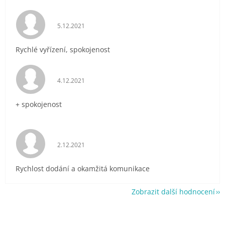
Hodnocení obchodu je 5 z 5 hvězdiček.
5.12.2021
Rychlé vyřízení, spokojenost
Hodnocení obchodu je 5 z 5 hvězdiček.
4.12.2021
+ spokojenost
Hodnocení obchodu je 5 z 5 hvězdiček.
2.12.2021
Rychlost dodání a okamžitá komunikace
Zobrazit další hodnocení