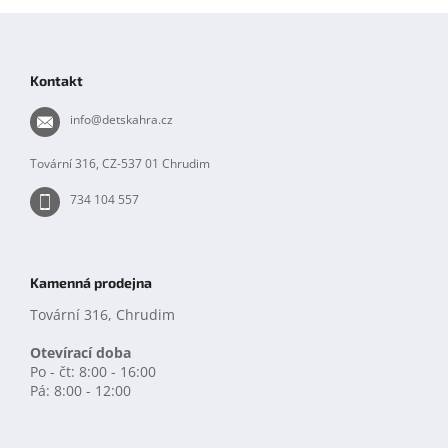
Z
á
p
Kontakt
a
t
info
@
detskahra.cz
í
Tovární 316, CZ-537 01 Chrudim
734 104 557
Kamenná prodejna
Tovární 316, Chrudim
Otevírací doba
Po - čt: 8:00 - 16:00
Pá: 8:00 - 12:00