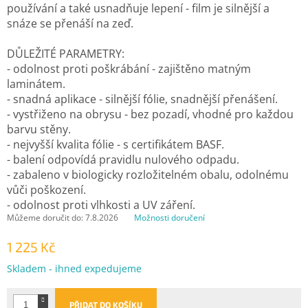
používání a také usnadňuje lepení - film je silnější a
snáze se přenáší na zeď.
DŮLEŽITÉ PARAMETRY:
- odolnost proti poškrábání - zajištěno matným
laminátem.
- snadná aplikace - silnější fólie, snadnější přenášení.
- vystřiženo na obrysu - bez pozadí, vhodné pro každou
barvu stěny.
- nejvyšší kvalita fólie - s certifikátem BASF.
- balení odpovídá pravidlu nulového odpadu.
- zabaleno v biologicky rozložitelném obalu, odolnému
vůči poškození.
- odolnost proti vlhkosti a UV záření.
Můžeme doručit do:
7.8.2026
Možnosti doručení
1 225 Kč
Měrná
Skladem - ihned expedujeme
cena:
PŘIDAT DO KOŠÍKU