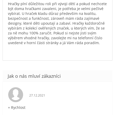
Hračky plní důležitou roli při vývoji dětí a pokud nechcete
být doma hračkami zavaleni, je potřeba je velmi pečlivě
vybírat. U hraček kladu důraz především na kvalitu,
bezpečnost a funkčnost, zároveň mám ráda zajímavé
designy, které děti upoutají a zabaví. Hračky každoročně
vybírám z kolekcí ověřených značek, u kterých vím, že se
za ně mohu 100% zaručit. Pokud si nejste jisti svým
výběrem vhodné hračky, zavolejte mi na telefonní číslo
uvedené v horní části stránky a já Vám ráda poradím.
Hodnocení obchodu je 5 z 5 hvězdiček.
27.12.2021
+ Rychlost