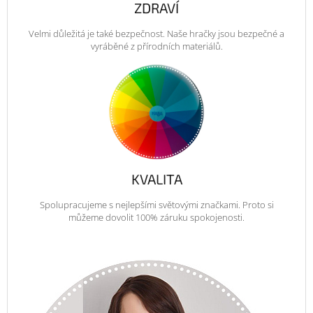
ZDRAVÍ
Velmi důležitá je také bezpečnost. Naše hračky jsou bezpečné a
vyráběné z přírodních materiálů.
KVALITA
Spolupracujeme s nejlepšími světovými značkami. Proto si
můžeme dovolit 100% záruku spokojenosti.