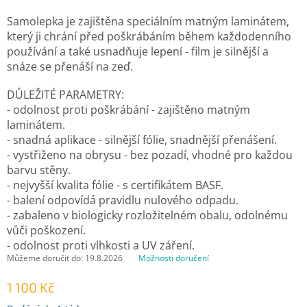
Samolepka je zajištěna speciálním matným laminátem,
který ji chrání před poškrábáním během každodenního
používání a také usnadňuje lepení - film je silnější a
snáze se přenáší na zeď.
DŮLEŽITÉ PARAMETRY:
- odolnost proti poškrábání - zajištěno matným
laminátem.
- snadná aplikace - silnější fólie, snadnější přenášení.
- vystřiženo na obrysu - bez pozadí, vhodné pro každou
barvu stěny.
- nejvyšší kvalita fólie - s certifikátem BASF.
- balení odpovídá pravidlu nulového odpadu.
- zabaleno v biologicky rozložitelném obalu, odolnému
vůči poškození.
- odolnost proti vlhkosti a UV záření.
Můžeme doručit do:
19.8.2026
Možnosti doručení
1 100 Kč