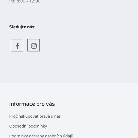
Pá: 8:00 - 12:00
Sledujte nás:
Objevte
detskahra.cz
nás
na
facebooku
Informace pro vás
Proč nakupovat právě u nás
Obchodní podmínky
Podmínky ochrany osobních údajů