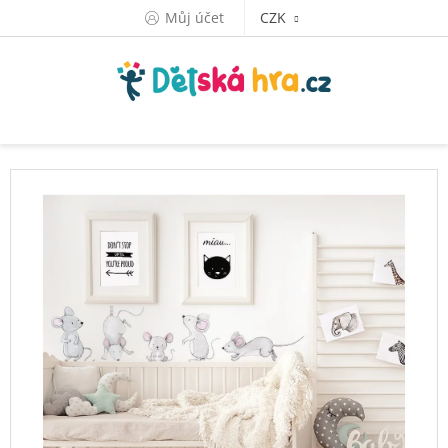
Přejít
Můj účet
CZK
na
obsah