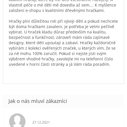
vlastně péče o mé děti mě dovedla až sem…. K myšlence
založení e-shopu s kvalitními dřevěnými hračkami.
Hračky plní důležitou roli při vývoji dětí a pokud nechcete
být doma hračkami zavaleni, je potřeba je velmi pečlivě
vybírat. U hraček kladu důraz především na kvalitu,
bezpečnost a funkčnost, zároveň mám ráda zajímavé
designy, které děti upoutají a zabaví. Hračky každoročně
vybírám z kolekcí ověřených značek, u kterých vím, že se
za ně mohu 100% zaručit. Pokud si nejste jisti svým
výběrem vhodné hračky, zavolejte mi na telefonní číslo
uvedené v horní části stránky a já Vám ráda poradím.
Hodnocení obchodu je 5 z 5 hvězdiček.
27.12.2021