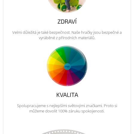
ZDRAVÍ
Velmi důležitá je také bezpečnost. Naše hračky jsou bezpečné a
vyráběné z přírodních materiálů.
KVALITA
Spolupracujeme s nejlepšími světovými značkami. Proto si
můžeme dovolit 100% záruku spokojenosti.