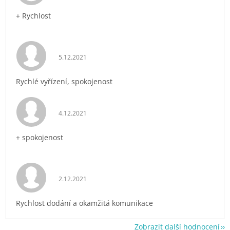
+ Rychlost
Hodnocení obchodu je 5 z 5 hvězdiček.
5.12.2021
Rychlé vyřízení, spokojenost
Hodnocení obchodu je 5 z 5 hvězdiček.
4.12.2021
+ spokojenost
Hodnocení obchodu je 5 z 5 hvězdiček.
2.12.2021
Rychlost dodání a okamžitá komunikace
Zobrazit další hodnocení