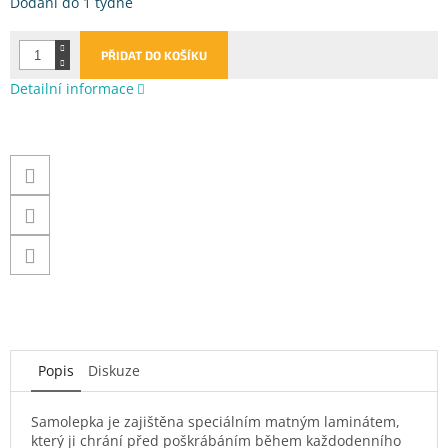
Měrná
Dodání do 1 týdne
cena:
PŘIDAT DO KOŠÍKU
Detailní informace
Popis
Diskuze
Samolepka je zajištěna speciálním matným laminátem,
který ji chrání před poškrábáním během každodenního