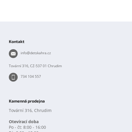
Z
á
p
Kontakt
a
t
info
@
detskahra.cz
í
Tovární 316, CZ-537 01 Chrudim
734 104 557
Kamenná prodejna
Tovární 316, Chrudim
Otevírací doba
Po - čt: 8:00 - 16:00