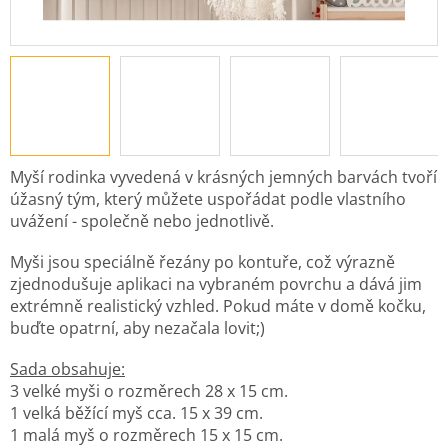
Myší rodinka vyvedená v krásných jemných barvách tvoří
úžasný tým, který můžete uspořádat podle vlastního
uvážení - společně nebo jednotlivě.
Myši jsou speciálně řezány po kontuře, což výrazně
zjednodušuje aplikaci na vybraném povrchu a dává jim
extrémně realistický vzhled. Pokud máte v domě kočku,
buďte opatrní, aby nezačala lovit;)
Sada obsahuje:
3 velké myši o rozměrech 28 x 15 cm.
1 velká běžící myš cca. 15 x 39 cm.
1 malá myš o rozměrech 15 x 15 cm.