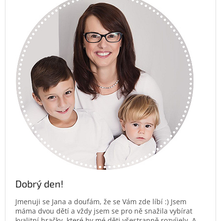
Dobrý den!
Jmenuji se Jana a doufám, že se Vám zde líbí :) Jsem
máma dvou dětí a vždy jsem se pro ně snažila vybírat
kvalitní hračky, které by mé děti všestranně rozvíjely. A