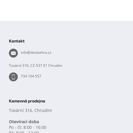
Z
á
p
Kontakt
a
t
info
@
detskahra.cz
í
Tovární 316, CZ-537 01 Chrudim
734 104 557
Kamenná prodejna
Tovární 316, Chrudim
Otevírací doba
Po - čt: 8:00 - 16:00
Pá: 8:00 - 12:00