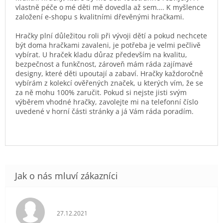
vlastně péče o mé děti mě dovedla až sem…. K myšlence
založení e-shopu s kvalitními dřevěnými hračkami.
Hračky plní důležitou roli při vývoji dětí a pokud nechcete
být doma hračkami zavaleni, je potřeba je velmi pečlivě
vybírat. U hraček kladu důraz především na kvalitu,
bezpečnost a funkčnost, zároveň mám ráda zajímavé
designy, které děti upoutají a zabaví. Hračky každoročně
vybírám z kolekcí ověřených značek, u kterých vím, že se
za ně mohu 100% zaručit. Pokud si nejste jisti svým
výběrem vhodné hračky, zavolejte mi na telefonní číslo
uvedené v horní části stránky a já Vám ráda poradím.
Hodnocení obchodu je 5 z 5 hvězdiček.
27.12.2021