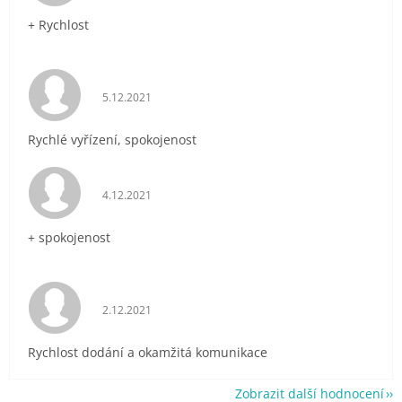
+ Rychlost
Hodnocení obchodu je 5 z 5 hvězdiček.
5.12.2021
Rychlé vyřízení, spokojenost
Hodnocení obchodu je 5 z 5 hvězdiček.
4.12.2021
+ spokojenost
Hodnocení obchodu je 5 z 5 hvězdiček.
2.12.2021
Rychlost dodání a okamžitá komunikace
Zobrazit další hodnocení