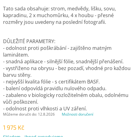
Tato sada obsahuje: strom, medvědy, lišku, sovu,
kapradinu, 2 x muchomůrku, 4 x houbu - přesné
rozměry jsou uvedeny na poslední fotografii.
DŮLEŽITÉ PARAMETRY:
- odolnost proti poškrábání - zajištěno matným
laminátem.
- snadná aplikace - silnější fólie, snadnější přenášení.
- vystřiženo na obrysu - bez pozadí, vhodné pro každou
barvu stěny.
- nejvyšší kvalita fólie - s certifikátem BASF.
- balení odpovídá pravidlu nulového odpadu.
- zabaleno v biologicky rozložitelném obalu, odolnému
vůči poškození.
- odolnost proti vlhkosti a UV záření.
Můžeme doručit do:
12.8.2026
Možnosti doručení
1 975 Kč
Měrná
Skladem - ihned expedujeme