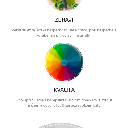
ZDRAVÍ
Velmi důležitá je také bezpečnost. Naše hračky jsou bezpečné a
vyráběné z přírodních materiálů.
KVALITA
Spolupracujeme s nejlepšími světovými značkami. Proto si
můžeme dovolit 100% záruku spokojenosti.