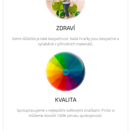
ZDRAVÍ
Velmi důležitá je také bezpečnost. Naše hračky jsou bezpečné a
vyráběné z přírodních materiálů.
KVALITA
Spolupracujeme s nejlepšími světovými značkami. Proto si
můžeme dovolit 100% záruku spokojenosti.