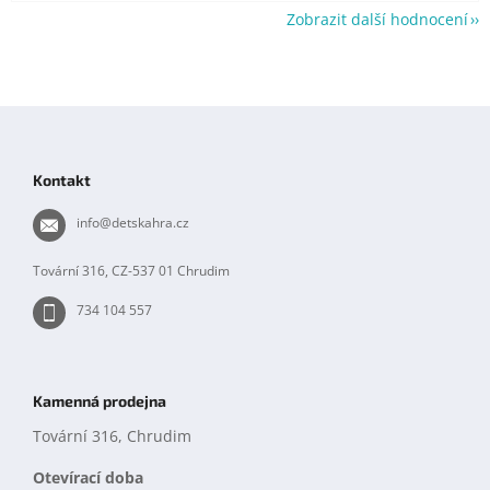
Zobrazit další hodnocení
Z
á
p
Kontakt
a
t
info
@
detskahra.cz
í
Tovární 316, CZ-537 01 Chrudim
734 104 557
Kamenná prodejna
Tovární 316, Chrudim
Otevírací doba