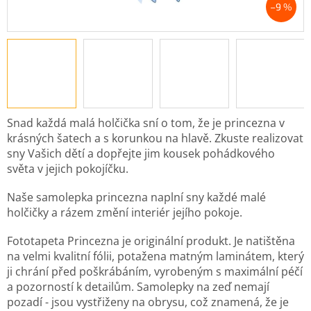
–9 %
Snad každá malá holčička sní o tom, že je princezna v
krásných šatech a s korunkou na hlavě. Zkuste realizovat
sny Vašich dětí a dopřejte jim kousek pohádkového
světa v jejich pokojíčku.
Naše samolepka princezna naplní sny každé malé
holčičky a rázem změní interiér jejího pokoje.
Fototapeta Princezna je originální produkt. Je natištěna
na velmi kvalitní fólii, potažena matným laminátem, který
ji chrání před poškrábáním, vyrobeným s maximální péčí
a pozorností k detailům. Samolepky na zeď nemají
pozadí - jsou vystřiženy na obrysu, což znamená, že je