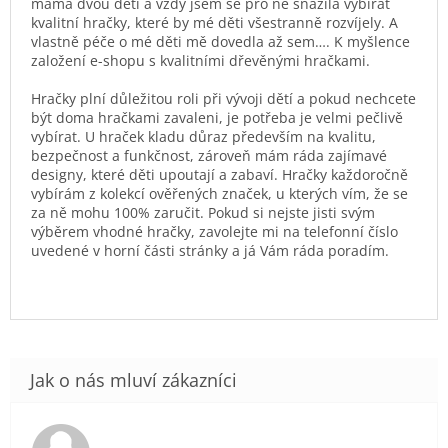
máma dvou dětí a vždy jsem se pro ně snažila vybírat
kvalitní hračky, které by mé děti všestranně rozvíjely. A
vlastně péče o mé děti mě dovedla až sem…. K myšlence
založení e-shopu s kvalitními dřevěnými hračkami.
Hračky plní důležitou roli při vývoji dětí a pokud nechcete
být doma hračkami zavaleni, je potřeba je velmi pečlivě
vybírat. U hraček kladu důraz především na kvalitu,
bezpečnost a funkčnost, zároveň mám ráda zajímavé
designy, které děti upoutají a zabaví. Hračky každoročně
vybírám z kolekcí ověřených značek, u kterých vím, že se
za ně mohu 100% zaručit. Pokud si nejste jisti svým
výběrem vhodné hračky, zavolejte mi na telefonní číslo
uvedené v horní části stránky a já Vám ráda poradím.