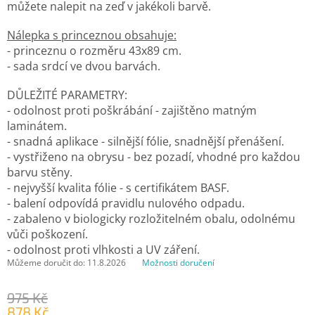
můžete nalepit na zeď v jakékoli barvě.
Nálepka s princeznou obsahuje:
- princeznu o rozměru 43x89 cm.
- sada srdcí ve dvou barvách.
DŮLEŽITÉ PARAMETRY:
- odolnost proti poškrábání - zajištěno matným
laminátem.
- snadná aplikace - silnější fólie, snadnější přenášení.
- vystřiženo na obrysu - bez pozadí, vhodné pro každou
barvu stěny.
- nejvyšší kvalita fólie - s certifikátem BASF.
- balení odpovídá pravidlu nulového odpadu.
- zabaleno v biologicky rozložitelném obalu, odolnému
vůči poškození.
- odolnost proti vlhkosti a UV záření.
Můžeme doručit do:
11.8.2026
Možnosti doručení
975 Kč
878 Kč