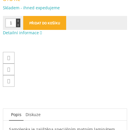
Měrná
Skladem - ihned expedujeme
cena:
PŘIDAT DO KOŠÍKU
Detailní informace
Popis
Diskuze
Samolepka je zajištěna speciálním matným laminátem,