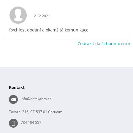
Hodnocení obchodu je 5 z 5 hvězdiček.
2.12.2021
Rychlost dodání a okamžitá komunikace
Zobrazit další hodnocení
Z
á
p
Kontakt
a
t
info
@
detskahra.cz
í
Tovární 316, CZ-537 01 Chrudim
734 104 557