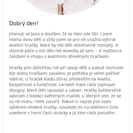
Dobrý den!
Jmenuji se Jana a doufám, že se Vám zde líbí :) Jsem
máma dvou dětí a vždy jsem se pro ně snažila vybírat
kvalitní hračky, které by mé děti všestranně rozvíjely. A
vlastně péče o mé děti mě dovedla až sem…. K myšlence
založení e-shopu s kvalitními dřevěnými hračkami.
Hračky plní důležitou roli při vývoji dětí a pokud nechcete
být doma hračkami zavaleni, je potřeba je velmi pečlivě
vybírat. U hraček kladu důraz především na kvalitu,
bezpečnost a funkčnost, zároveň mám ráda zajímavé
designy, které děti upoutají a zabaví. Hračky každoročně
vybírám z kolekcí ověřených značek, u kterých vím, že se
za ně mohu 100% zaručit. Pokud si nejste jisti svým
výběrem vhodné hračky, zavolejte mi na telefonní číslo
uvedené v horní části stránky a já Vám ráda poradím.