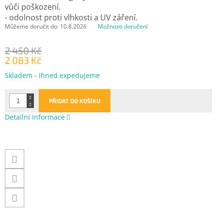
vůči poškození.
- odolnost proti vlhkosti a UV záření.
Můžeme doručit do:
10.8.2026
Možnosti doručení
2 450 Kč
2 083 Kč
Měrná
Skladem - ihned expedujeme
cena:
PŘIDAT DO KOŠÍKU
Detailní informace