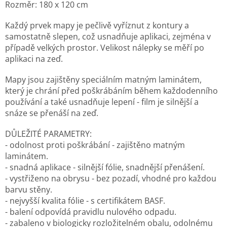
Rozměr: 180 x 120 cm
Každý prvek mapy je pečlivě vyříznut z kontury a
samostatně slepen, což usnadňuje aplikaci, zejména v
případě velkých prostor. Velikost nálepky se měří po
aplikaci na zeď.
Mapy jsou zajištěny speciálním matným laminátem,
který je chrání před poškrábáním během každodenního
používání a také usnadňuje lepení - film je silnější a
snáze se přenáší na zeď.
DŮLEŽITÉ PARAMETRY:
- odolnost proti poškrábání - zajištěno matným
laminátem.
- snadná aplikace - silnější fólie, snadnější přenášení.
- vystřiženo na obrysu - bez pozadí, vhodné pro každou
barvu stěny.
- nejvyšší kvalita fólie - s certifikátem BASF.
- balení odpovídá pravidlu nulového odpadu.
- zabaleno v biologicky rozložitelném obalu, odolnému