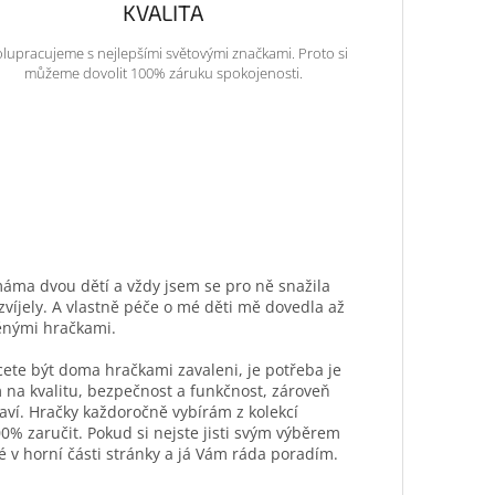
KVALITA
lupracujeme s nejlepšími světovými značkami. Proto si
můžeme dovolit 100% záruku spokojenosti.
máma dvou dětí a vždy jsem se pro ně snažila
ozvíjely. A vlastně péče o mé děti mě dovedla až
ěnými hračkami.
hcete být doma hračkami zavaleni, je potřeba je
 na kvalitu, bezpečnost a funkčnost, zároveň
aví. Hračky každoročně vybírám z kolekcí
0% zaručit. Pokud si nejste jisti svým výběrem
é v horní části stránky a já Vám ráda poradím.