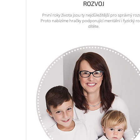
ROZVOJ
První roky života jsou ty nejdůležitější pro správný roz
Proto nabízíme hračky podporující mentální i fyzický ro
dítěte.