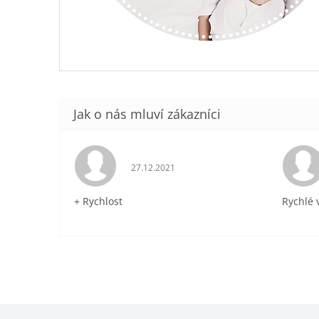
Hodnocení obchodu je 5 z 5 hvězdiček.
27.12.2021
+ Rychlost
Rychlé 
Z