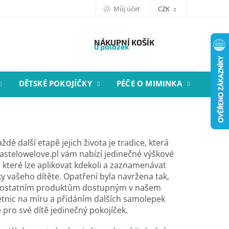
Můj účet
CZK
NÁKUPNÍ KOŠÍK
0 položek
DĚTSKÉ POKOJÍČKY
PÉČE O MIMINKA
STYL
dé další etapě jejich života je tradice, která
astelowelove.pl vám nabízí jedinečné výškové
které lze aplikovat kdekoli a zaznamenávat
ky vašeho dítěte. Opatření byla navržena tak,
a ostatním produktům dostupným v našem
nic na míru a přidáním dalších samolepek
 pro své dítě jedinečný pokojíček.