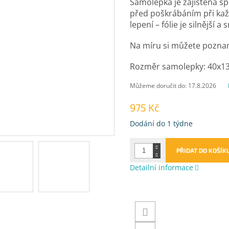
Samolepka je zajištěna sp
před poškrábáním při ka
lepení – fólie je silnější a
Na míru si můžete pozna
Rozměr samolepky: 40x13
Můžeme doručit do:
17.8.2026
975 Kč
Měrná
Dodání do 1 týdne
cena:
PŘIDAT DO KOŠÍK
Detailní informace