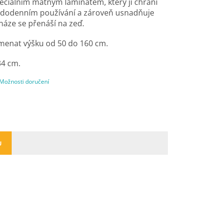
eciálním matným laminátem, který ji chrání
ždodenním používání a zároveň usnadňuje
 snáze se přenáší na zeď.
menat výšku od 50 do 160 cm.
4 cm.
Možnosti doručení
U