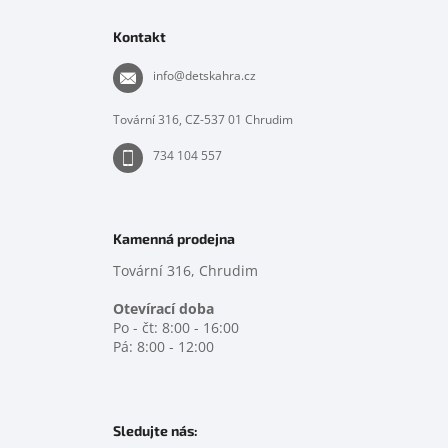
á
p
Kontakt
a
t
info
@
detskahra.cz
í
Tovární 316, CZ-537 01 Chrudim
734 104 557
Kamenná prodejna
Tovární 316, Chrudim
Otevírací doba
Po - čt: 8:00 - 16:00
Pá: 8:00 - 12:00
Sledujte nás: