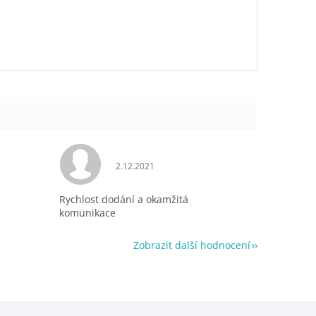
je 5 z 5 hvězdiček.
Hodnocení obchodu je 5 z 5 hvězdiček.
2.12.2021
Rychlost dodání a okamžitá
komunikace
Zobrazit další hodnocení