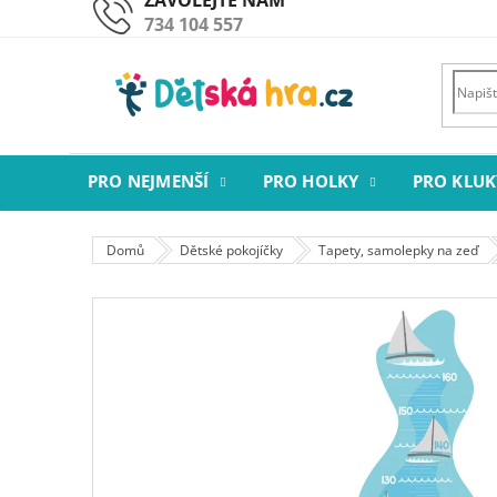
Přejít
734 104 557
na
obsah
PRO NEJMENŠÍ
PRO HOLKY
PRO KLUK
Domů
Dětské pokojíčky
Tapety, samolepky na zeď