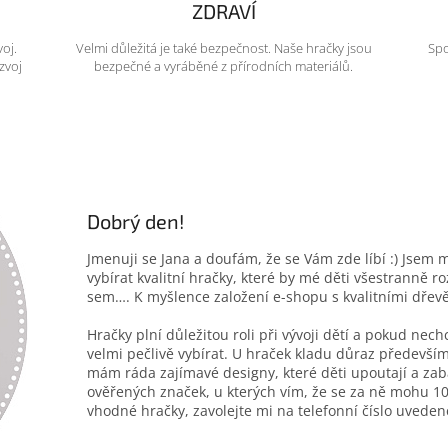
ZDRAVÍ
voj.
Velmi důležitá je také bezpečnost. Naše hračky jsou
Spo
zvoj
bezpečné a vyráběné z přírodních materiálů.
Dobrý den!
Jmenuji se Jana a doufám, že se Vám zde líbí :) Jsem 
vybírat kvalitní hračky, které by mé děti všestranně r
sem…. K myšlence založení e-shopu s kvalitními dřev
Hračky plní důležitou roli při vývoji dětí a pokud nec
velmi pečlivě vybírat. U hraček kladu důraz především
mám ráda zajímavé designy, které děti upoutají a zab
ověřených značek, u kterých vím, že se za ně mohu 10
vhodné hračky, zavolejte mi na telefonní číslo uveden