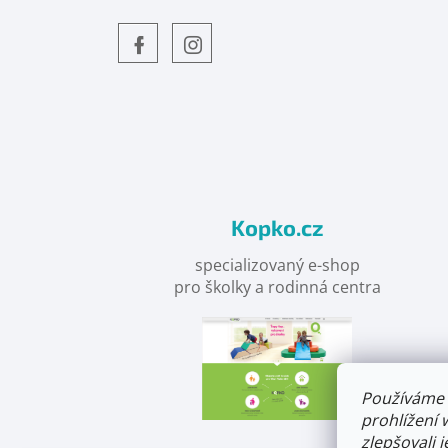
Objevte
detskahra.cz
nás
na
facebooku
Kopko.cz
specializovaný e-shop
pro školky a rodinná centra
Používáme 
prohlížení 
zlepšovali 