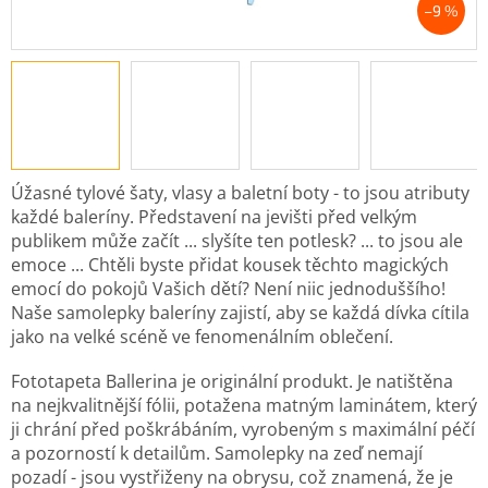
–9 %
Úžasné tylové šaty, vlasy a baletní boty - to jsou atributy
každé baleríny. Představení na jevišti před velkým
publikem může začít ... slyšíte ten potlesk? ... to jsou ale
emoce ... Chtěli byste přidat kousek těchto magických
emocí do pokojů Vašich dětí? Není niic jednoduššího!
Naše samolepky baleríny zajistí, aby se každá dívka cítila
jako na velké scéně ve fenomenálním oblečení.
Fototapeta Ballerina je originální produkt. Je natištěna
na nejkvalitnější fólii, potažena matným laminátem, který
ji chrání před poškrábáním, vyrobeným s maximální péčí
a pozorností k detailům. Samolepky na zeď nemají
pozadí - jsou vystřiženy na obrysu, což znamená, že je