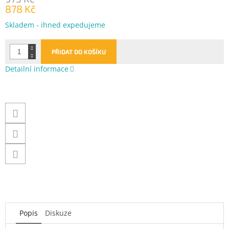
878 Kč
Měrná
Skladem - ihned expedujeme
cena:
PŘIDAT DO KOŠÍKU
Detailní informace
Popis
Diskuze