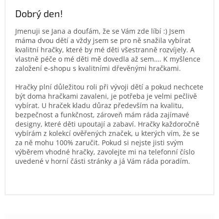
Dobrý den!
Jmenuji se Jana a doufám, že se Vám zde líbí :) Jsem
máma dvou dětí a vždy jsem se pro ně snažila vybírat
kvalitní hračky, které by mé děti všestranně rozvíjely. A
vlastně péče o mé děti mě dovedla až sem…. K myšlence
založení e-shopu s kvalitními dřevěnými hračkami.
Hračky plní důležitou roli při vývoji dětí a pokud nechcete
být doma hračkami zavaleni, je potřeba je velmi pečlivě
vybírat. U hraček kladu důraz především na kvalitu,
bezpečnost a funkčnost, zároveň mám ráda zajímavé
designy, které děti upoutají a zabaví. Hračky každoročně
vybírám z kolekcí ověřených značek, u kterých vím, že se
za ně mohu 100% zaručit. Pokud si nejste jisti svým
výběrem vhodné hračky, zavolejte mi na telefonní číslo
uvedené v horní části stránky a já Vám ráda poradím.