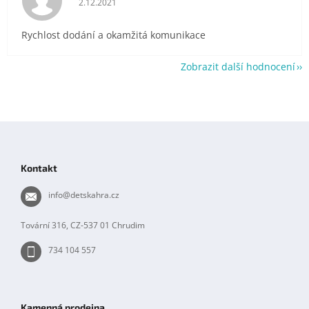
2.12.2021
Rychlost dodání a okamžitá komunikace
Zobrazit další hodnocení
Z
á
p
Kontakt
a
t
info
@
detskahra.cz
í
Tovární 316, CZ-537 01 Chrudim
734 104 557
Kamenná prodejna