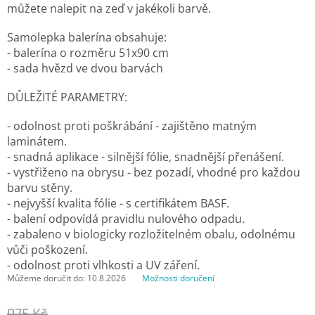
můžete nalepit na zeď v jakékoli barvě.
Samolepka balerína obsahuje:
- balerína o rozměru 51x90 cm
- sada hvězd ve dvou barvách
DŮLEŽITÉ PARAMETRY:
- odolnost proti poškrábání - zajištěno matným
laminátem.
- snadná aplikace - silnější fólie, snadnější přenášení.
- vystřiženo na obrysu - bez pozadí, vhodné pro každou
barvu stěny.
- nejvyšší kvalita fólie - s certifikátem BASF.
- balení odpovídá pravidlu nulového odpadu.
- zabaleno v biologicky rozložitelném obalu, odolnému
vůči poškození.
- odolnost proti vlhkosti a UV záření.
Můžeme doručit do:
10.8.2026
Možnosti doručení
975 Kč