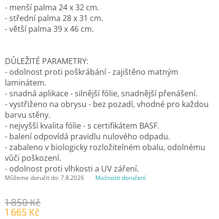
- menší palma 24 x 32 cm.
- střední palma 28 x 31 cm.
- větší palma 39 x 46 cm.
DŮLEŽITÉ PARAMETRY:
- odolnost proti poškrábání - zajištěno matným
laminátem.
- snadná aplikace - silnější fólie, snadnější přenášení.
- vystřiženo na obrysu - bez pozadí, vhodné pro každou
barvu stěny.
- nejvyšší kvalita fólie - s certifikátem BASF.
- balení odpovídá pravidlu nulového odpadu.
- zabaleno v biologicky rozložitelném obalu, odolnému
vůči poškození.
- odolnost proti vlhkosti a UV záření.
Můžeme doručit do:
7.8.2026
Možnosti doručení
1 850 Kč
1 665 Kč