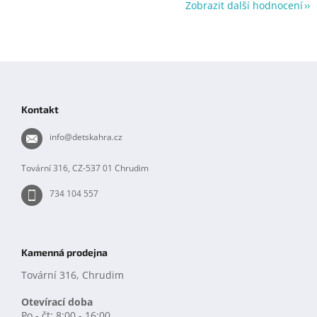
Zobrazit další hodnocení
Z
á
p
Kontakt
a
t
info
@
detskahra.cz
í
Tovární 316, CZ-537 01 Chrudim
734 104 557
Kamenná prodejna
Tovární 316, Chrudim
Otevírací doba
Po - čt: 8:00 - 16:00