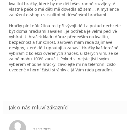
kvalitní hračky, které by mé děti všestranně rozvíjely. A
vlastně péče o mé děti mě dovedla až sem…. K myšlence
založení e-shopu s kvalitními dřevěnými hračkami.
Hračky plní důležitou roli při vývoji dětí a pokud nechcete
být doma hračkami zavaleni, je potřeba je velmi pečlivě
vybírat. U hraček kladu důraz především na kvalitu,
bezpečnost a funkčnost, zároveň mám ráda zajímavé
designy, které děti upoutají a zabaví. Hračky každoročně
vybírám z kolekcí ověřených značek, u kterých vím, že se
za ně mohu 100% zaručit. Pokud si nejste jisti svým
výběrem vhodné hračky, zavolejte mi na telefonní číslo
uvedené v horní části stránky a já Vám ráda poradím.
Hodnocení obchodu je 5 z 5 hvězdiček.
27.12.2021