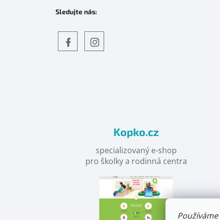
Sledujte nás:
Objevte
detskahra.cz
nás
na
facebooku
Kopko.cz
specializovaný e-shop
pro školky a rodinná centra
Používáme 