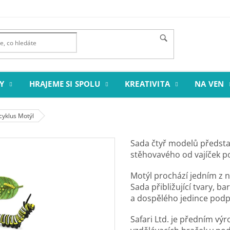
Y
HRAJEME SI SPOLU
KREATIVITA
NA VEN
 cyklus Motýl
Sada čtyř modelů předsta
stěhovavého od vajíček p
Motýl prochází jedním z ne
Sada přibližující tvary, ba
a dospělého jedince podp
Safari Ltd. je předním v