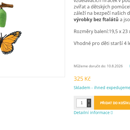
vzdělávacích hraček v p
zvířat a dětských pomůcek
záleží na bezpečí našich d
výrobky bez ftalátů
a jso
Rozměry balení:19,5 x 23 
Vhodné pro děti starší 4 l
Můžeme doručit do:
10.8.2026
325 Kč
Měrná
Skladem - ihned expedujem
cena:
PŘIDAT DO KOŠÍK
Detailní informace