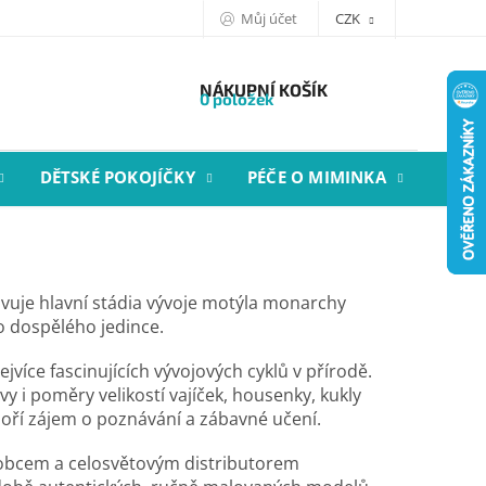
Můj účet
CZK
NÁKUPNÍ KOŠÍK
0 položek
DĚTSKÉ POKOJÍČKY
PÉČE O MIMINKA
STYL
vuje hlavní stádia vývoje motýla monarchy
o dospělého jedince.
jvíce fascinujících vývojových cyklů v
přírodě.
rvy i poměry velikostí vajíček, housenky, kukly
oří zájem o poznávání a zábavné učení.
ýrobcem a celosvětovým distributorem