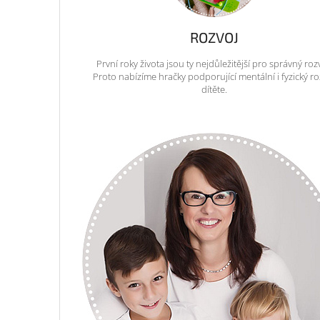
ROZVOJ
První roky života jsou ty nejdůležitější pro správný roz
Proto nabízíme hračky podporující mentální i fyzický ro
dítěte.