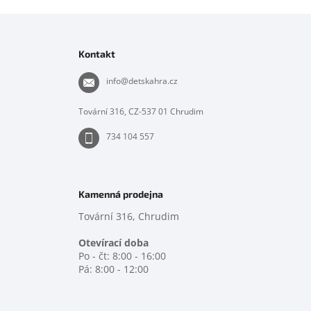
Z
á
p
Kontakt
a
t
info
@
detskahra.cz
í
Tovární 316, CZ-537 01 Chrudim
734 104 557
Kamenná prodejna
Tovární 316, Chrudim
Otevírací doba
Po - čt: 8:00 - 16:00
Pá: 8:00 - 12:00