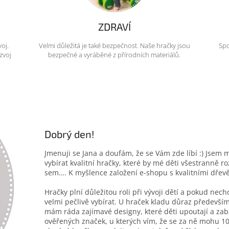
ZDRAVÍ
voj.
Velmi důležitá je také bezpečnost. Naše hračky jsou
Spo
zvoj
bezpečné a vyráběné z přírodních materiálů.
Dobrý den!
Jmenuji se Jana a doufám, že se Vám zde líbí :) Jsem 
vybírat kvalitní hračky, které by mé děti všestranně r
sem…. K myšlence založení e-shopu s kvalitními dřev
Hračky plní důležitou roli při vývoji dětí a pokud nec
velmi pečlivě vybírat. U hraček kladu důraz především
mám ráda zajímavé designy, které děti upoutají a zab
ověřených značek, u kterých vím, že se za ně mohu 10