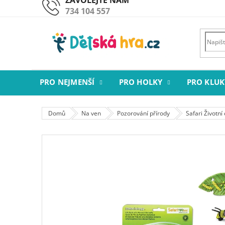
Přejít
734 104 557
na
obsah
PRO NEJMENŠÍ
PRO HOLKY
PRO KLUK
Domů
Na ven
Pozorování přírody
Safari Životní