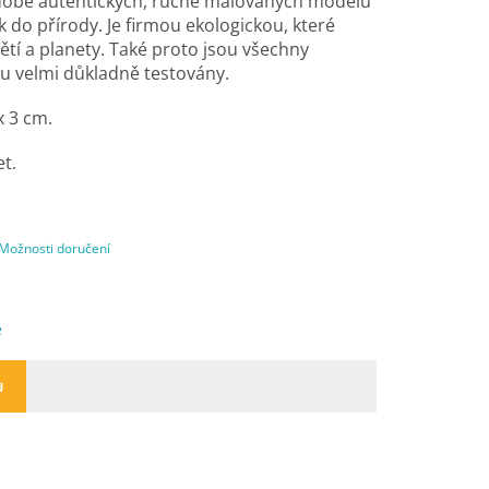
odobě autentických, ručně malovaných modelů
 do přírody. Je
firmou ekologickou, které
ětí a planety. Také proto jsou všechny
u velmi důkladně testovány.
x 3 cm.
et.
Možnosti doručení
e
U