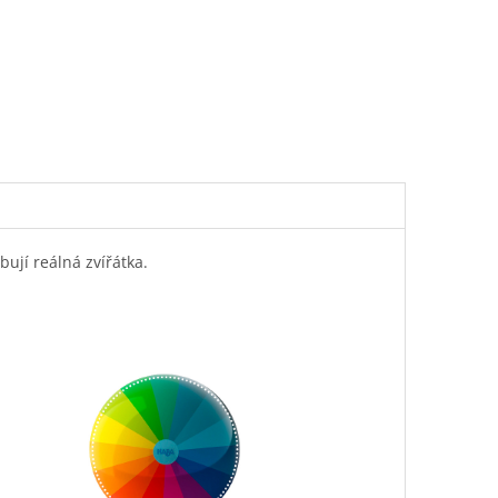
ují reálná zvířátka.