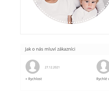
Hodnocení obchodu je 5 z 5 hvězdiček.
27.12.2021
+ Rychlost
Rychlé 