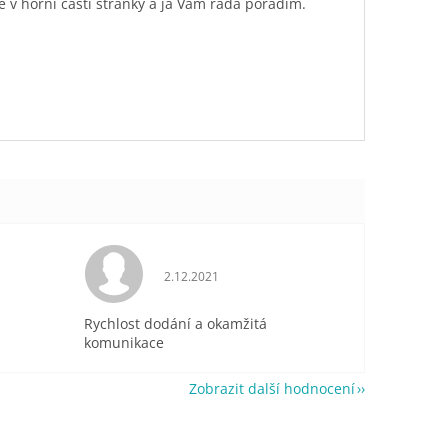
é v horní části stránky a já Vám ráda poradím.
je 5 z 5 hvězdiček.
Hodnocení obchodu je 5 z 5 hvězdiček.
2.12.2021
Rychlost dodání a okamžitá
komunikace
Zobrazit další hodnocení