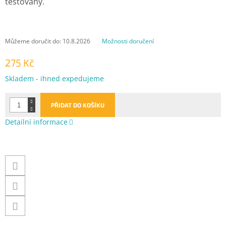
testovány.
Můžeme doručit do:
10.8.2026
Možnosti doručení
275 Kč
Měrná
Skladem - ihned expedujeme
cena:
PŘIDAT DO KOŠÍKU
Detailní informace