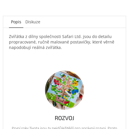
Popis
Diskuze
Zvířátka z dílny společnosti Safari Ltd. jsou do detailu
propracované, ručně malované postavičky, které věrně
napodobují reálná zvířátka.
ROZVOJ
První roky života jsou ty nejdůležitější pro správný rozvoj. Proto