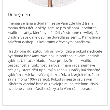
Dobrý den!
Jmenuji se Jana a doufám, že se Vám zde líbí :) Jsem
máma dvou dětí a vždy jsem se pro ně snažila vybírat
kvalitní hračky, které by mé děti všestranně rozvíjely. A
vlastně péče o mé děti mě dovedla až sem…. K myšlence
založení e-shopu s kvalitními dřevěnými hračkami.
Hračky plní důležitou roli při vývoji dětí a pokud nechcete
být doma hračkami zavaleni, je potřeba je velmi pečlivě
vybírat. U hraček kladu důraz především na kvalitu,
bezpečnost a funkčnost, zároveň mám ráda zajímavé
designy, které děti upoutají a zabaví. Hračky každoročně
vybírám z kolekcí ověřených značek, u kterých vím, že se
za ně mohu 100% zaručit. Pokud si nejste jisti svým
výběrem vhodné hračky, zavolejte mi na telefonní číslo
uvedené v horní části stránky a já Vám ráda poradím.