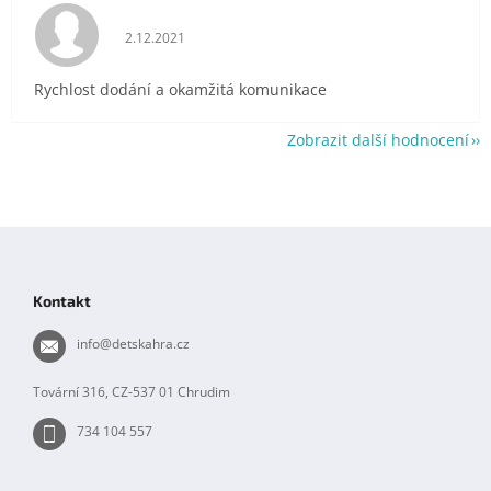
Hodnocení obchodu je 5 z 5 hvězdiček.
2.12.2021
Rychlost dodání a okamžitá komunikace
Zobrazit další hodnocení
Z
á
p
Kontakt
a
t
info
@
detskahra.cz
í
Tovární 316, CZ-537 01 Chrudim
734 104 557