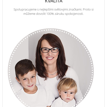
KVALITA
Spolupracujeme s nejlepšími světovými značkami. Proto si
můžeme dovolit 100% záruku spokojenosti.