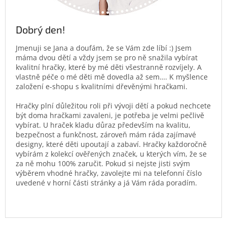
Dobrý den!
Jmenuji se Jana a doufám, že se Vám zde líbí :) Jsem
máma dvou dětí a vždy jsem se pro ně snažila vybírat
kvalitní hračky, které by mé děti všestranně rozvíjely. A
vlastně péče o mé děti mě dovedla až sem…. K myšlence
založení e-shopu s kvalitními dřevěnými hračkami.
Hračky plní důležitou roli při vývoji dětí a pokud nechcete
být doma hračkami zavaleni, je potřeba je velmi pečlivě
vybírat. U hraček kladu důraz především na kvalitu,
bezpečnost a funkčnost, zároveň mám ráda zajímavé
designy, které děti upoutají a zabaví. Hračky každoročně
vybírám z kolekcí ověřených značek, u kterých vím, že se
za ně mohu 100% zaručit. Pokud si nejste jisti svým
výběrem vhodné hračky, zavolejte mi na telefonní číslo
uvedené v horní části stránky a já Vám ráda poradím.