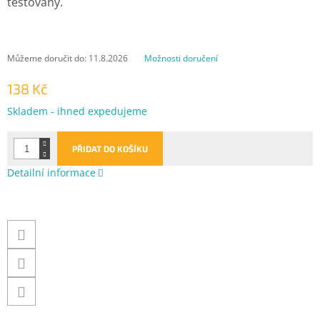
testovány.
Můžeme doručit do:
11.8.2026
Možnosti doručení
138 Kč
Měrná
Skladem - ihned expedujeme
cena:
PŘIDAT DO KOŠÍKU
Detailní informace