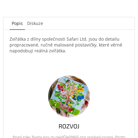
Popis
Diskuze
Zvířátka z dílny společnosti Safari Ltd. jsou do detailu
propracované, ručně malované postavičky, které věrně
napodobují reálná zvířátka.
ROZVOJ
První roky života jsou ty nejdůležitější pro správný rozvoj. Proto