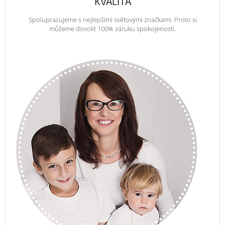
KVALITA
Spolupracujeme s nejlepšími světovými značkami. Proto si
můžeme dovolit 100% záruku spokojenosti.