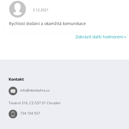
Hodnocení obchodu je 5 z 5 hvězdiček.
2.12.2021
Rychlost dodání a okamžitá komunikace
Zobrazit další hodnocení
Z
á
p
Kontakt
a
t
info
@
detskahra.cz
í
Tovární 316, CZ-537 01 Chrudim
734 104 557