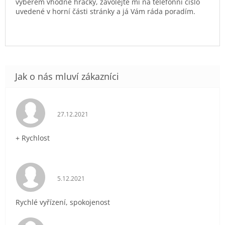
výběrem vhodné hračky, zavolejte mi na telefonní číslo
uvedené v horní části stránky a já Vám ráda poradím.
Hodnocení obchodu je 5 z 5 hvězdiček.
27.12.2021
+ Rychlost
Hodnocení obchodu je 5 z 5 hvězdiček.
5.12.2021
Rychlé vyřízení, spokojenost