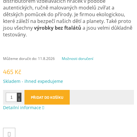
distributorem vzdělávacích hraček v podobě
autentických, ručně malovaných modelů zvířat a
dětských pomůcek do přírody. Je
firmou ekologickou,
které záleží na bezpečí našich dětí a planety. Také proto
jsou všechny
výrobky bez ftalátů
a jsou velmi důkladně
testovány.
Můžeme doručit do:
11.8.2026
Možnosti doručení
465 Kč
Měrná
Skladem - ihned expedujeme
cena:
PŘIDAT DO KOŠÍKU
Detailní informace