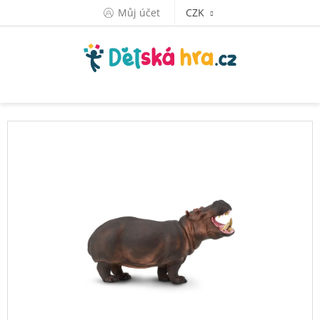
Přejít
Můj účet
CZK
na
obsah