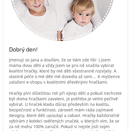
Dobrý den!
Jmenuji se Jana a doufám, že se Vám zde líbí :) Jsem
máma dvou dětí a vždy jsem se pro ně snažila vybírat
kvalitní hračky, které by mé děti všestranně rozvíjely. A
vlastně péče o mé děti mě dovedla až sem…. K myšlence
založení e-shopu s kvalitními dřevěnými hračkami.
Hračky plní důležitou roli při vývoji dětí a pokud nechcete
být doma hračkami zavaleni, je potřeba je velmi pečlivě
vybírat. U hraček kladu důraz především na kvalitu,
bezpečnost a funkčnost, zároveň mám ráda zajímavé
designy, které děti upoutají a zabaví. Hračky každoročně
vybírám z kolekcí ověřených značek, u kterých vím, že se
za ně mohu 100% zaručit. Pokud si nejste jisti svým