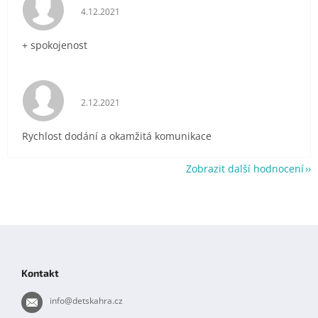
Hodnocení obchodu je 5 z 5 hvězdiček.
4.12.2021
+ spokojenost
Hodnocení obchodu je 5 z 5 hvězdiček.
2.12.2021
Rychlost dodání a okamžitá komunikace
Zobrazit další hodnocení
Z
á
p
Kontakt
a
t
info
@
detskahra.cz
í