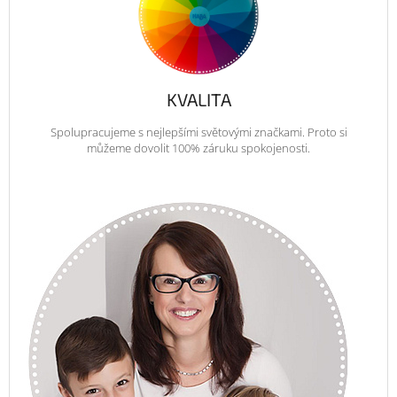
KVALITA
Spolupracujeme s nejlepšími světovými značkami. Proto si
můžeme dovolit 100% záruku spokojenosti.