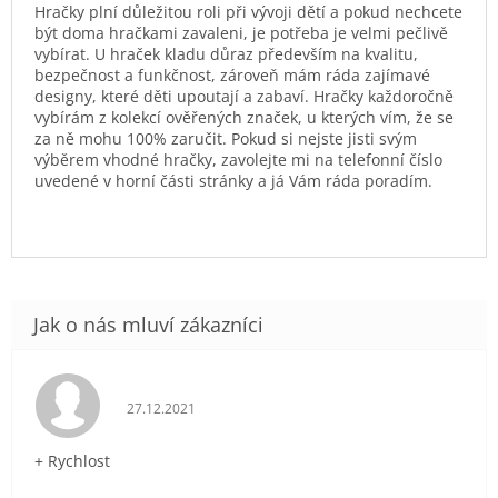
Hračky plní důležitou roli při vývoji dětí a pokud nechcete
být doma hračkami zavaleni, je potřeba je velmi pečlivě
vybírat. U hraček kladu důraz především na kvalitu,
bezpečnost a funkčnost, zároveň mám ráda zajímavé
designy, které děti upoutají a zabaví. Hračky každoročně
vybírám z kolekcí ověřených značek, u kterých vím, že se
za ně mohu 100% zaručit. Pokud si nejste jisti svým
výběrem vhodné hračky, zavolejte mi na telefonní číslo
uvedené v horní části stránky a já Vám ráda poradím.
Hodnocení obchodu je 5 z 5 hvězdiček.
27.12.2021
+ Rychlost