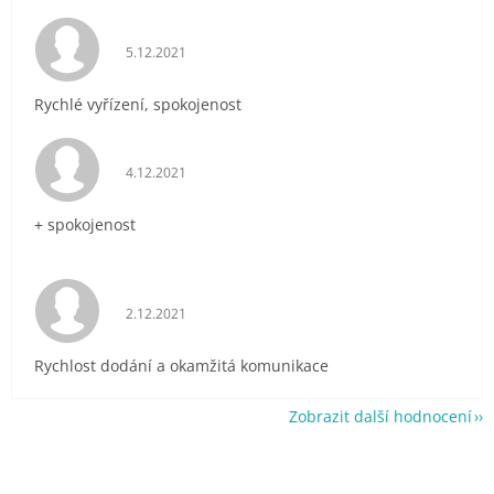
Hodnocení obchodu je 5 z 5 hvězdiček.
5.12.2021
Rychlé vyřízení, spokojenost
Hodnocení obchodu je 5 z 5 hvězdiček.
4.12.2021
+ spokojenost
Hodnocení obchodu je 5 z 5 hvězdiček.
2.12.2021
Rychlost dodání a okamžitá komunikace
Zobrazit další hodnocení