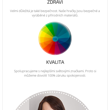
ZDRAVÍ
Velmi důležitá je také bezpečnost. Naše hračky jsou bezpečné a
vyráběné z přírodních materiálů.
KVALITA
Spolupracujeme s nejlepšími světovými značkami. Proto si
můžeme dovolit 100% záruku spokojenosti.