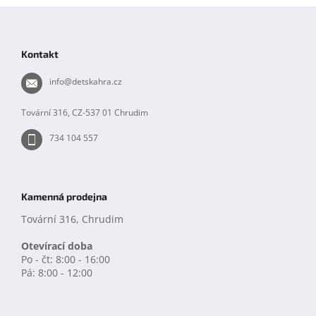
Z
á
p
Kontakt
a
t
info
@
detskahra.cz
í
Tovární 316, CZ-537 01 Chrudim
734 104 557
Kamenná prodejna
Tovární 316, Chrudim
Otevírací doba
Po - čt: 8:00 - 16:00
Pá: 8:00 - 12:00