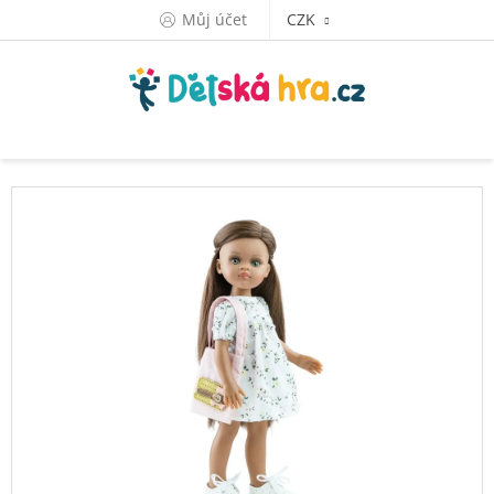
Přejít
Můj účet
CZK
na
obsah