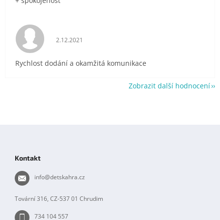
+ spokojenost
Hodnocení obchodu je 5 z 5 hvězdiček.
2.12.2021
Rychlost dodání a okamžitá komunikace
Zobrazit další hodnocení
Z
á
p
Kontakt
a
t
info
@
detskahra.cz
í
Tovární 316, CZ-537 01 Chrudim
734 104 557