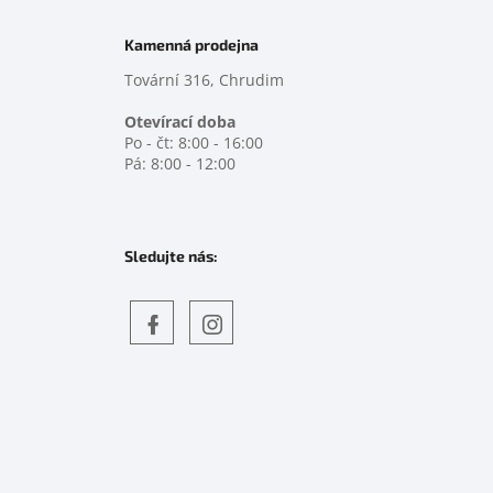
Kamenná prodejna
Tovární 316, Chrudim
Otevírací doba
Po - čt: 8:00 - 16:00
Pá: 8:00 - 12:00
Sledujte nás:
Objevte
detskahra.cz
nás
na
facebooku