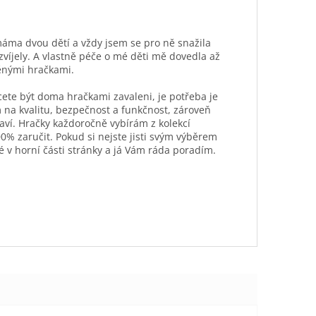
máma dvou dětí a vždy jsem se pro ně snažila
ozvíjely. A vlastně péče o mé děti mě dovedla až
ěnými hračkami.
hcete být doma hračkami zavaleni, je potřeba je
 na kvalitu, bezpečnost a funkčnost, zároveň
aví. Hračky každoročně vybírám z kolekcí
0% zaručit. Pokud si nejste jisti svým výběrem
é v horní části stránky a já Vám ráda poradím.