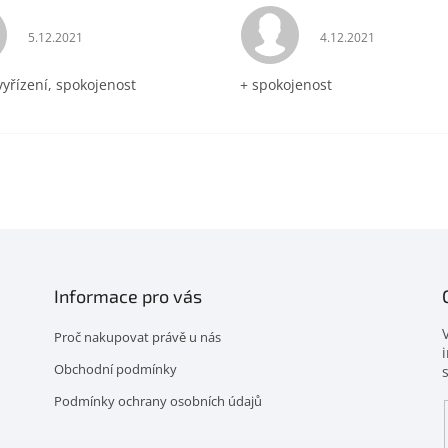
Hodnocení obchodu je 5 z 5 hvězdiček.
Hodnocení obchodu 
5.12.2021
4.12.2021
vyřízení, spokojenost
+ spokojenost
Informace pro vás
Proč nakupovat právě u nás
Obchodní podmínky
Podmínky ochrany osobních údajů