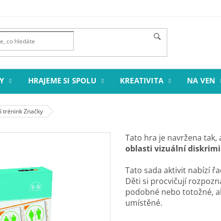
Y
HRAJEME SI SPOLU
KREATIVITA
NA VEN
í trénink Značky
Tato hra je navržena tak,
oblasti vizuální diskrim
Tato sada aktivit nabízí 
Děti si procvičují rozpoz
podobné nebo totožné, a
umístěné.