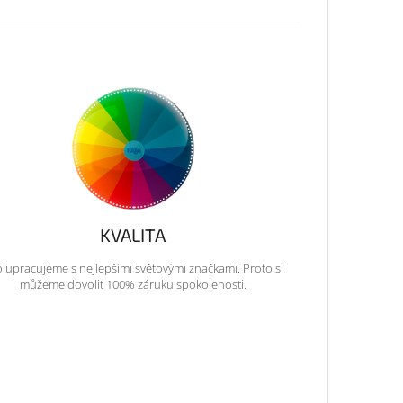
KVALITA
lupracujeme s nejlepšími světovými značkami. Proto si
můžeme dovolit 100% záruku spokojenosti.