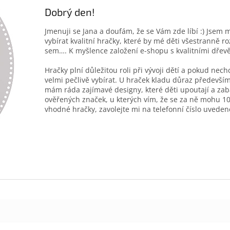
Dobrý den!
Jmenuji se Jana a doufám, že se Vám zde líbí :) Jsem 
vybírat kvalitní hračky, které by mé děti všestranně r
sem…. K myšlence založení e-shopu s kvalitními dřev
Hračky plní důležitou roli při vývoji dětí a pokud nec
velmi pečlivě vybírat. U hraček kladu důraz především
mám ráda zajímavé designy, které děti upoutají a zab
ověřených značek, u kterých vím, že se za ně mohu 10
vhodné hračky, zavolejte mi na telefonní číslo uveden