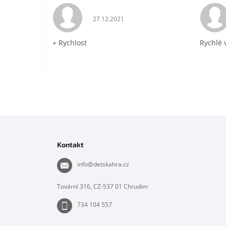
Hodnocení obchodu je 5 z 5 hvězdiček.
27.12.2021
+ Rychlost
Rychlé 
Z
á
p
Kontakt
a
t
info
@
detskahra.cz
í
Tovární 316, CZ-537 01 Chrudim
734 104 557