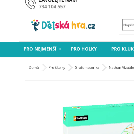
Přejít
734 104 557
na
obsah
PRO NEJMENŠÍ
PRO HOLKY
PRO KLUK
Domů
Pro školky
Grafomotorika
Nathan Vizuáln