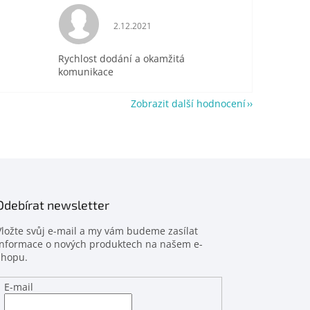
je 5 z 5 hvězdiček.
Hodnocení obchodu je 5 z 5 hvězdiček.
2.12.2021
Rychlost dodání a okamžitá
komunikace
Zobrazit další hodnocení
Odebírat newsletter
Vložte svůj e-mail a my vám budeme zasílat
informace o nových produktech na našem e-
shopu.
E-mail