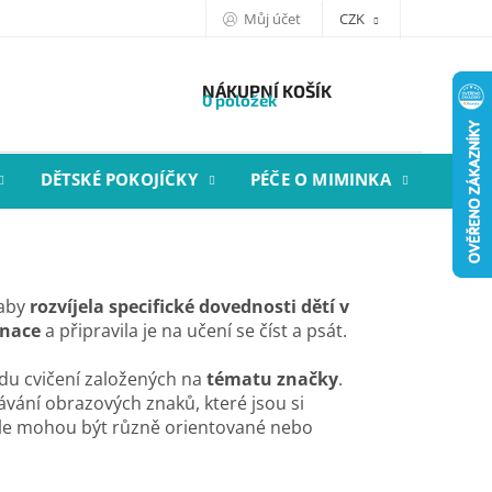
Můj účet
CZK
NÁKUPNÍ KOŠÍK
0 položek
DĚTSKÉ POKOJÍČKY
PÉČE O MIMINKA
STYL
 aby
rozvíjela specifické dovednosti dětí v
inace
a připravila je na učení se číst a psát.
řadu cvičení založených na
tématu značky
.
návání obrazových znaků, které jsou si
le mohou být různě orientované nebo