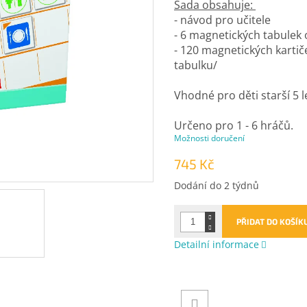
Sada obsahuje:
- návod pro učitele
- 6 magnetických tabulek
- 120 magnetických kartič
tabulku/
Vhodné pro děti starší 5 l
Určeno pro 1 - 6 hráčů.
Možnosti doručení
745 Kč
Měrná
Dodání do 2 týdnů
cena:
PŘIDAT DO KOŠÍK
Detailní informace