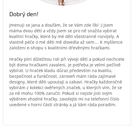
Dobrý den!
Jmenuji se Jana a doufám, že se Vám zde líbí :) Jsem
máma dvou dětí a vždy jsem se pro ně snažila vybírat
kvalitní hračky, které by mé děti všestranně rozvíjely. A
vlastně péče o mé děti mě dovedla až sem…. K myšlence
založení e-shopu s kvalitními dřevěnými hračkami.
Hračky plní důležitou roli při vývoji dětí a pokud nechcete
být doma hračkami zavaleni, je potřeba je velmi pečlivě
vybírat. U hraček kladu důraz především na kvalitu,
bezpečnost a funkčnost, zároveň mám ráda zajímavé
designy, které děti upoutají a zabaví. Hračky každoročně
vybírám z kolekcí ověřených značek, u kterých vím, že se
za ně mohu 100% zaručit. Pokud si nejste jisti svým
výběrem vhodné hračky, zavolejte mi na telefonní číslo
uvedené v horní části stránky a já Vám ráda poradím.