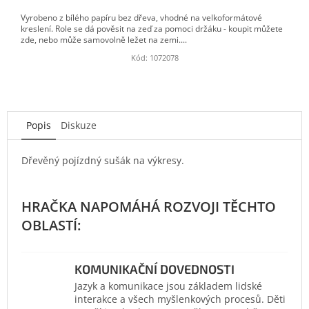
Vyrobeno z bílého papíru bez dřeva, vhodné na velkoformátové
kreslení. Role se dá pověsit na zeď za pomoci držáku - koupit můžete
zde, nebo může samovolně ležet na zemi....
Kód:
1072078
Popis
Diskuze
Dřevěný pojízdný sušák na výkresy.
KOMUNIKAČNÍ DOVEDNOSTI
Jazyk a komunikace jsou základem lidské
interakce a všech myšlenkových procesů. Děti