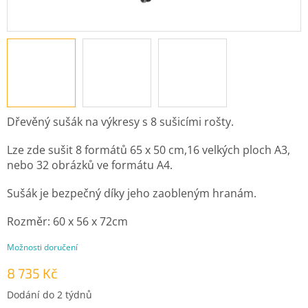
Dřevěný sušák na výkresy s 8 sušicími rošty.
Lze zde sušit 8 formátů 65 x 50 cm,16 velkých ploch A3,
nebo 32 obrázků ve formátu A4.
Sušák je bezpečný díky jeho zaobleným hranám.
Rozměr: 60 x 56 x 72cm
Možnosti doručení
8 735 Kč
Měrná
Dodání do 2 týdnů
cena: