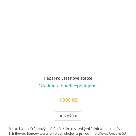
HabaPro Štětinové štětce
Skladem - ihned expedujeme
1 099 Kč
DO KOŠÍKU
Velké balení štětinových štětců. Štětce s lehkými štětinami, bezešvou
hliníkovou koncovkou a krátkou rukojetí z přírodního dřeva. Obsah: 60