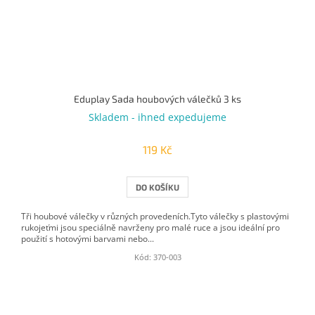
Eduplay Sada houbových válečků 3 ks
Skladem - ihned expedujeme
119 Kč
DO KOŠÍKU
Tři houbové válečky v různých provedeních.Tyto válečky s plastovými
rukojeťmi jsou speciálně navrženy pro malé ruce a jsou ideální pro
použití s ​​hotovými barvami nebo...
Kód:
370-003