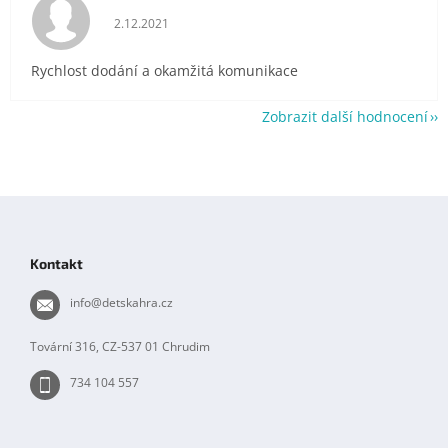
Hodnocení obchodu je 5 z 5 hvězdiček.
2.12.2021
Rychlost dodání a okamžitá komunikace
Zobrazit další hodnocení
Z
á
p
Kontakt
a
t
info
@
detskahra.cz
í
Tovární 316, CZ-537 01 Chrudim
734 104 557