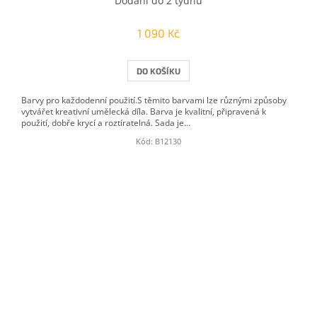
Dodání do 2 týdnů
1 090 Kč
DO KOŠÍKU
Barvy pro každodenní použití.S těmito barvami lze různými způsoby
vytvářet kreativní umělecká díla. Barva je kvalitní, připravená k
použití, dobře krycí a roztíratelná. Sada je...
Kód:
B12130