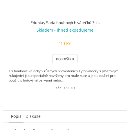
Eduplay Sada houbových válečků 3 ks
Skladem - ihned expedujeme
119 Kč
DO KOŠÍKU
Tři houbové válečky v různých provedeních.Tyto válečky s plastovými
rukojeťmi jsou speciálně navrženy pro malé ruce a jsou ideální pro
použití s ​​hotovými barvami nebo...
Kód:
370-003
Popis
Diskuze