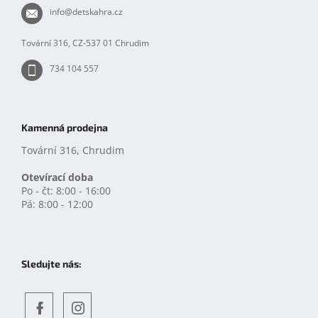
t
info
@
detskahra.cz
í
Tovární 316, CZ-537 01 Chrudim
734 104 557
Kamenná prodejna
Tovární 316, Chrudim
Otevírací doba
Po - čt: 8:00 - 16:00
Pá: 8:00 - 12:00
Sledujte nás: