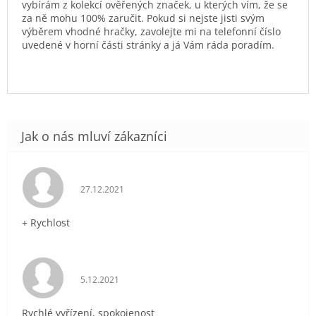
vybírám z kolekcí ověřených značek, u kterých vím, že se
za ně mohu 100% zaručit. Pokud si nejste jisti svým
výběrem vhodné hračky, zavolejte mi na telefonní číslo
uvedené v horní části stránky a já Vám ráda poradím.
Hodnocení obchodu je 5 z 5 hvězdiček.
27.12.2021
+ Rychlost
Hodnocení obchodu je 5 z 5 hvězdiček.
5.12.2021
Rychlé vyřízení, spokojenost