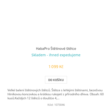
HabaPro Štětinové štětce
Skladem - ihned expedujeme
1 099 Kč
DO KOŠÍKU
Velké balení štětinových štětců. Štětce s lehkými štětinami, bezešvou
hliníkovou koncovkou a krátkou rukojetí z přírodního dřeva. Obsah: 60
kusů.Každých 12 štětců o tloušťce 4,...
Kód:
1073046