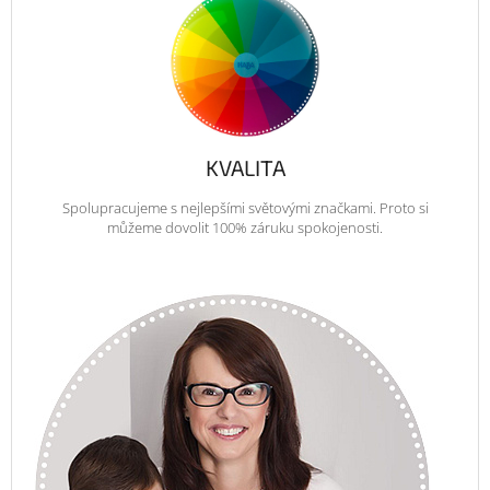
KVALITA
Spolupracujeme s nejlepšími světovými značkami. Proto si
můžeme dovolit 100% záruku spokojenosti.