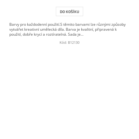
DO KOŠÍKU
Barvy pro každodenní použití.S těmito barvami lze různými způsoby
vytvářet kreativní umělecká díla. Barva je kvalitní, připravená k
použití, dobře krycí a roztíratelná. Sada je...
Kód:
B12130