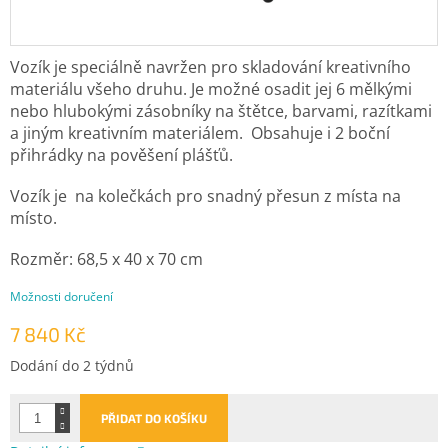
Vozík je speciálně navržen pro skladování kreativního
materiálu všeho druhu. Je možné osadit jej 6 mělkými
nebo hlubokými zásobníky na štětce, barvami, razítkami
a jiným kreativním materiálem. Obsahuje i 2 boční
přihrádky na pověšení plášťů.
Vozík je na kolečkách pro snadný přesun z místa na
místo.
Rozměr: 68,5 x 40 x 70 cm
Možnosti doručení
7 840 Kč
Měrná
Dodání do 2 týdnů
cena:
PŘIDAT DO KOŠÍKU