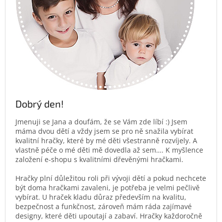
Dobrý den!
Jmenuji se Jana a doufám, že se Vám zde líbí :) Jsem
máma dvou dětí a vždy jsem se pro ně snažila vybírat
kvalitní hračky, které by mé děti všestranně rozvíjely. A
vlastně péče o mé děti mě dovedla až sem…. K myšlence
založení e-shopu s kvalitními dřevěnými hračkami.
Hračky plní důležitou roli při vývoji dětí a pokud nechcete
být doma hračkami zavaleni, je potřeba je velmi pečlivě
vybírat. U hraček kladu důraz především na kvalitu,
bezpečnost a funkčnost, zároveň mám ráda zajímavé
designy, které děti upoutají a zabaví. Hračky každoročně