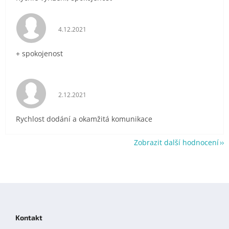
Hodnocení obchodu je 5 z 5 hvězdiček.
4.12.2021
+ spokojenost
Hodnocení obchodu je 5 z 5 hvězdiček.
2.12.2021
Rychlost dodání a okamžitá komunikace
Zobrazit další hodnocení
Z
á
p
Kontakt
a