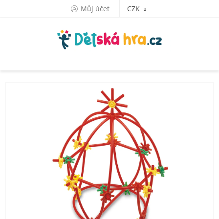
Přejít
Můj účet
CZK
na
obsah