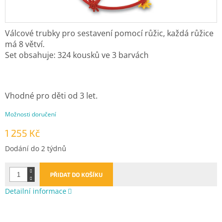
Válcové trubky pro sestavení pomocí růžic, každá růžice
má 8 větví.
Set obsahuje: 324 kousků ve 3 barvách
Vhodné pro děti od 3 let.
Možnosti doručení
1 255 Kč
Měrná
Dodání do 2 týdnů
cena:
PŘIDAT DO KOŠÍKU
Detailní informace