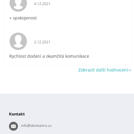
Hodnocení obchodu je 5 z 5 hvězdiček.
4.12.2021
+ spokojenost
Hodnocení obchodu je 5 z 5 hvězdiček.
2.12.2021
Rychlost dodání a okamžitá komunikace
Zobrazit další hodnocení
Z
á
p
Kontakt
a
t
info
@
detskahra.cz
í