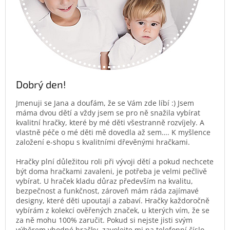
Dobrý den!
Jmenuji se Jana a doufám, že se Vám zde líbí :) Jsem
máma dvou dětí a vždy jsem se pro ně snažila vybírat
kvalitní hračky, které by mé děti všestranně rozvíjely. A
vlastně péče o mé děti mě dovedla až sem…. K myšlence
založení e-shopu s kvalitními dřevěnými hračkami.
Hračky plní důležitou roli při vývoji dětí a pokud nechcete
být doma hračkami zavaleni, je potřeba je velmi pečlivě
vybírat. U hraček kladu důraz především na kvalitu,
bezpečnost a funkčnost, zároveň mám ráda zajímavé
designy, které děti upoutají a zabaví. Hračky každoročně
vybírám z kolekcí ověřených značek, u kterých vím, že se
za ně mohu 100% zaručit. Pokud si nejste jisti svým
výběrem vhodné hračky, zavolejte mi na telefonní číslo