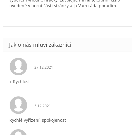
uvedené v horní části stránky a já Vám ráda poradím.
Hodnocení obchodu je 5 z 5 hvězdiček.
27.12.2021
+ Rychlost
Hodnocení obchodu je 5 z 5 hvězdiček.
5.12.2021
Rychlé vyřízení, spokojenost