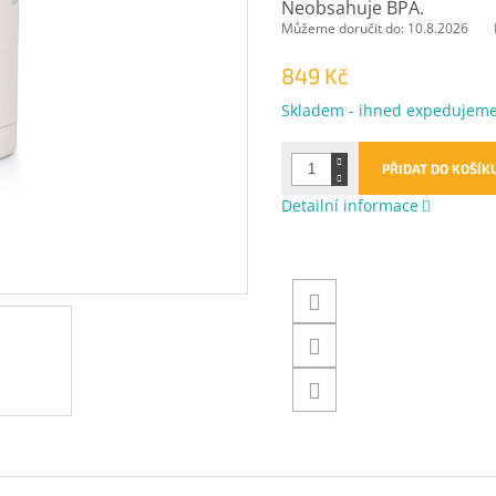
Neobsahuje BPA.
Můžeme doručit do:
10.8.2026
849 Kč
Měrná
Skladem - ihned expedujem
cena:
PŘIDAT DO KOŠÍK
Detailní informace