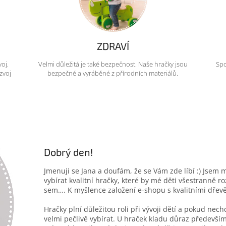
ZDRAVÍ
voj.
Velmi důležitá je také bezpečnost. Naše hračky jsou
Spo
zvoj
bezpečné a vyráběné z přírodních materiálů.
Dobrý den!
Jmenuji se Jana a doufám, že se Vám zde líbí :) Jsem 
vybírat kvalitní hračky, které by mé děti všestranně r
sem…. K myšlence založení e-shopu s kvalitními dřev
Hračky plní důležitou roli při vývoji dětí a pokud nec
velmi pečlivě vybírat. U hraček kladu důraz především