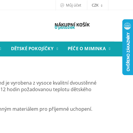
Můj účet
CZK
NÁKUPNÍ KOŠÍK
0 položek
DĚTSKÉ POKOJÍČKY
PÉČE O MIMINKA
STYL
d je vyrobena z vysoce kvalitní dvoustěnné
až 12 hodin požadovanou teplotu dětského
mným materiálem pro příjemné uchopení.