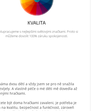
KVALITA
lupracujeme s nejlepšími světovými značkami. Proto si
můžeme dovolit 100% záruku spokojenosti.
máma dvou dětí a vždy jsem se pro ně snažila
ozvíjely. A vlastně péče o mé děti mě dovedla až
ěnými hračkami.
hcete být doma hračkami zavaleni, je potřeba je
 na kvalitu, bezpečnost a funkčnost, zároveň