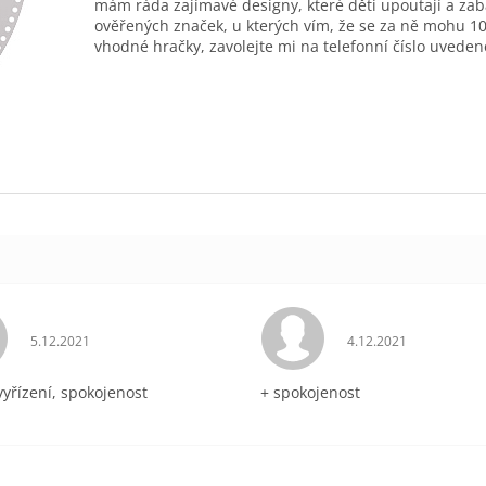
mám ráda zajímavé designy, které děti upoutají a zab
ověřených značek, u kterých vím, že se za ně mohu 10
vhodné hračky, zavolejte mi na telefonní číslo uveden
Hodnocení obchodu je 5 z 5 hvězdiček.
Hodnocení obchodu 
5.12.2021
4.12.2021
vyřízení, spokojenost
+ spokojenost