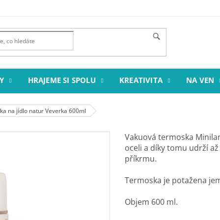
Y
HRAJEME SI SPOLU
KREATIVITA
NA VEN
a na jídlo natur Veverka 600ml
Vakuová termoska Minilan
oceli a díky tomu udrží 
příkrmu.
Termoska je potažena je
Objem 600 ml.