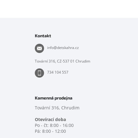
Z
á
p
Kontakt
a
t
info
@
detskahra.cz
í
Tovární 316, CZ-537 01 Chrudim
734 104 557
Kamenná prodejna
Tovární 316, Chrudim
Otevírací doba
Po - čt: 8:00 - 16:00
Pá: 8:00 - 12:00