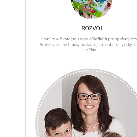
ROZVOJ
První roky života jsou ty nejdůležitější pro správný roz
Proto nabízíme hračky podporující mentální i fyzický ro
dítěte.