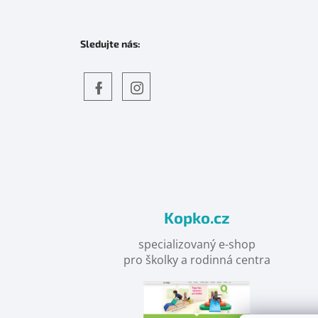
Sledujte nás:
Objevte
detskahra.cz
nás
na
facebooku
Kopko.cz
specializovaný e-shop
pro školky a rodinná centra