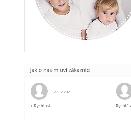
Hodnocení obchodu je 5 z 5 hvězdiček.
27.12.2021
+ Rychlost
Rychlé 