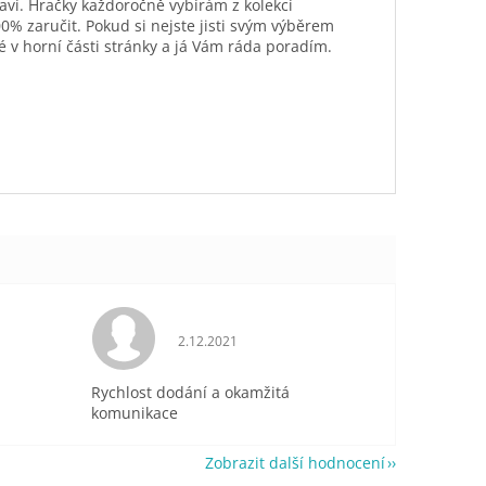
aví. Hračky každoročně vybírám z kolekcí
0% zaručit. Pokud si nejste jisti svým výběrem
é v horní části stránky a já Vám ráda poradím.
je 5 z 5 hvězdiček.
Hodnocení obchodu je 5 z 5 hvězdiček.
2.12.2021
Rychlost dodání a okamžitá
komunikace
Zobrazit další hodnocení