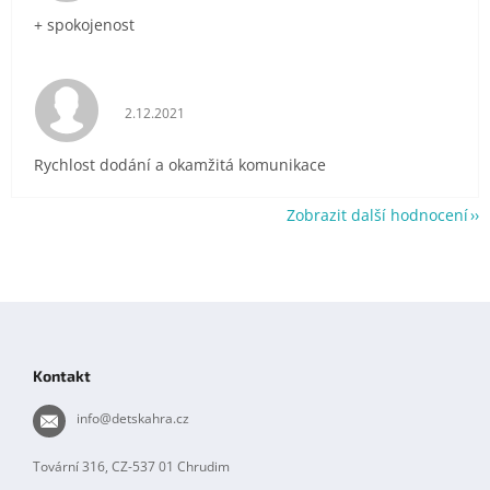
+ spokojenost
Hodnocení obchodu je 5 z 5 hvězdiček.
2.12.2021
Rychlost dodání a okamžitá komunikace
Zobrazit další hodnocení
Z
á
p
Kontakt
a
t
info
@
detskahra.cz
í
Tovární 316, CZ-537 01 Chrudim