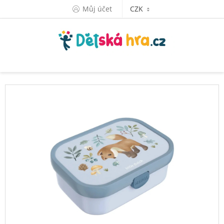
Přejít
Můj účet
CZK
na
obsah