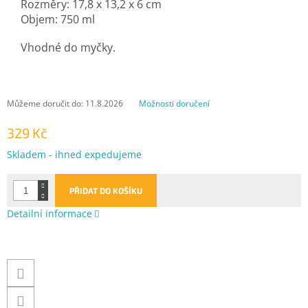
Rozměry: 17,8 x 13,2 x 6 cm
Objem: 750 ml
Vhodné do myčky.
Můžeme doručit do:
11.8.2026
Možnosti doručení
329 Kč
Měrná
Skladem - ihned expedujeme
cena:
PŘIDAT DO KOŠÍKU
Detailní informace