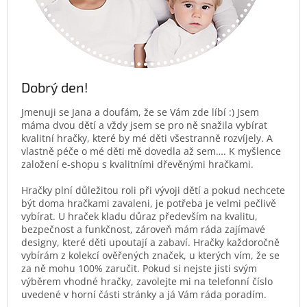
Dobrý den!
Jmenuji se Jana a doufám, že se Vám zde líbí :) Jsem
máma dvou dětí a vždy jsem se pro ně snažila vybírat
kvalitní hračky, které by mé děti všestranně rozvíjely. A
vlastně péče o mé děti mě dovedla až sem…. K myšlence
založení e-shopu s kvalitními dřevěnými hračkami.
Hračky plní důležitou roli při vývoji dětí a pokud nechcete
být doma hračkami zavaleni, je potřeba je velmi pečlivě
vybírat. U hraček kladu důraz především na kvalitu,
bezpečnost a funkčnost, zároveň mám ráda zajímavé
designy, které děti upoutají a zabaví. Hračky každoročně
vybírám z kolekcí ověřených značek, u kterých vím, že se
za ně mohu 100% zaručit. Pokud si nejste jisti svým
výběrem vhodné hračky, zavolejte mi na telefonní číslo
uvedené v horní části stránky a já Vám ráda poradím.