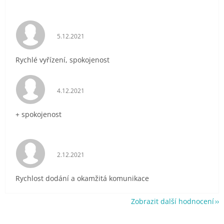
Hodnocení obchodu je 5 z 5 hvězdiček.
5.12.2021
Rychlé vyřízení, spokojenost
Hodnocení obchodu je 5 z 5 hvězdiček.
4.12.2021
+ spokojenost
Hodnocení obchodu je 5 z 5 hvězdiček.
2.12.2021
Rychlost dodání a okamžitá komunikace
Zobrazit další hodnocení