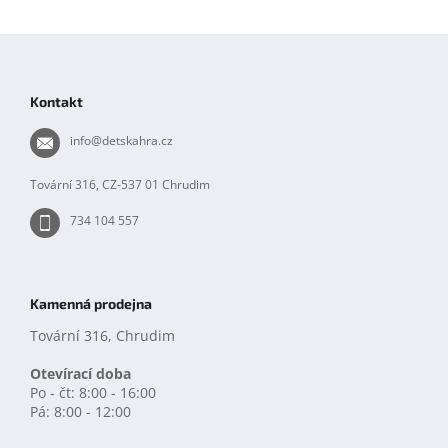
Z
á
p
Kontakt
a
t
info
@
detskahra.cz
í
Tovární 316, CZ-537 01 Chrudim
734 104 557
Kamenná prodejna
Tovární 316, Chrudim
Otevírací doba
Po - čt: 8:00 - 16:00
Pá: 8:00 - 12:00