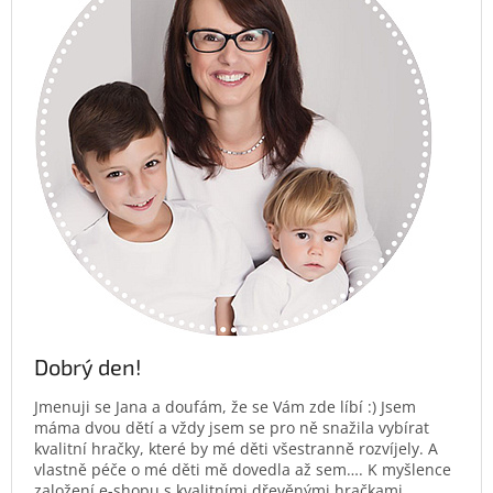
Dobrý den!
Jmenuji se Jana a doufám, že se Vám zde líbí :) Jsem
máma dvou dětí a vždy jsem se pro ně snažila vybírat
kvalitní hračky, které by mé děti všestranně rozvíjely. A
vlastně péče o mé děti mě dovedla až sem…. K myšlence
založení e-shopu s kvalitními dřevěnými hračkami.