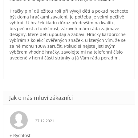
Hračky plní důležitou roli při vývoji dětí a pokud nechcete
být doma hračkami zavaleni, je potřeba je velmi pečlivě
vybírat. U hraček kladu důraz především na kvalitu,
bezpečnost a funkčnost, zároveň mám ráda zajímavé
designy, které děti upoutají a zabaví. Hračky každoročně
vybírám z kolekcí ověřených značek, u kterých vím, že se
za ně mohu 100% zaručit. Pokud si nejste jisti svým
výběrem vhodné hračky, zavolejte mi na telefonní číslo
uvedené v horní části stránky a já Vám ráda poradím.
Hodnocení obchodu je 5 z 5 hvězdiček.
27.12.2021
+ Rychlost