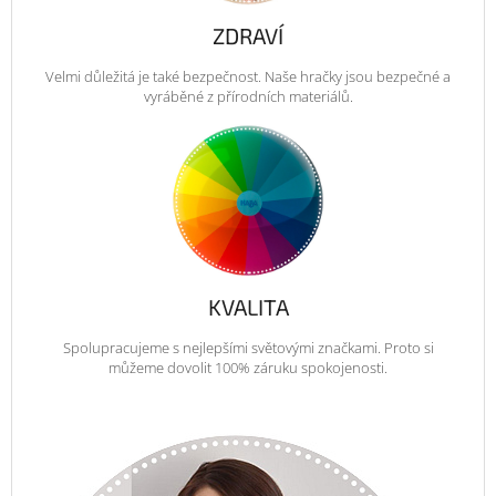
ZDRAVÍ
Velmi důležitá je také bezpečnost. Naše hračky jsou bezpečné a
vyráběné z přírodních materiálů.
KVALITA
Spolupracujeme s nejlepšími světovými značkami. Proto si
můžeme dovolit 100% záruku spokojenosti.