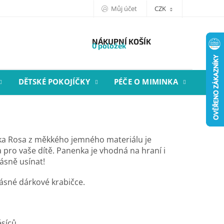
Můj účet
CZK
NÁKUPNÍ KOŠÍK
0 položek
DĚTSKÉ POKOJÍČKY
PÉČE O MIMINKA
STYL
ka Rosa z měkkého jemného materiálu je
a pro vaše dítě. Panenka je vhodná na hraní i
rásně usínat!
ásné dárkové krabičce.
m
síců.