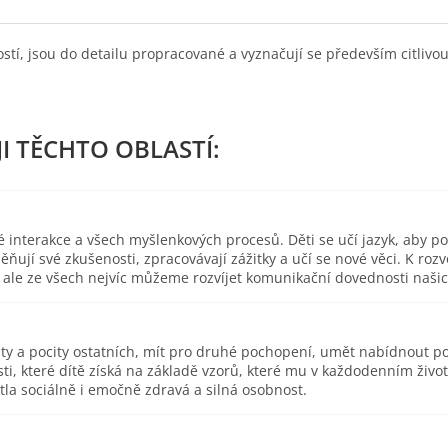
ostí, jsou do detailu propracované a vyznačují se především citliv
é interakce a všech myšlenkových procesů. Děti se učí jazyk, aby p
ěňují své zkušenosti, zpracovávají zážitky a učí se nové věci. K r
ce, ale ze všech nejvíc můžeme rozvíjet komunikační dovednosti naš
ity a pocity ostatních, mít pro druhé pochopení, umět nabídnout p
sti, které dítě získá na základě vzorů, které mu v každodenním živo
tla sociálně i emočně zdravá a silná osobnost.