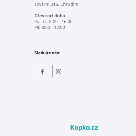
Tovární 316, Chrudim
Otevírací doba
Po - čt: 8:00 - 16:00
Pá: 8:00 - 12:00
Sledujte nás:
Objevte
detskahra.cz
nás
na
facebooku
Kopko.cz