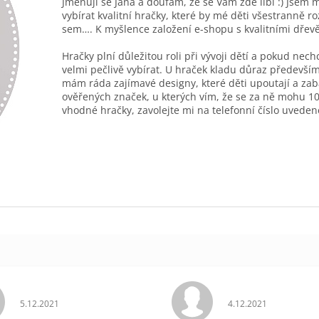
Jmenuji se Jana a doufám, že se Vám zde líbí :) Jsem 
vybírat kvalitní hračky, které by mé děti všestranně r
sem…. K myšlence založení e-shopu s kvalitními dřev
Hračky plní důležitou roli při vývoji dětí a pokud nec
velmi pečlivě vybírat. U hraček kladu důraz především
mám ráda zajímavé designy, které děti upoutají a zab
ověřených značek, u kterých vím, že se za ně mohu 10
vhodné hračky, zavolejte mi na telefonní číslo uveden
Hodnocení obchodu je 5 z 5 hvězdiček.
Hodnocení obchodu 
5.12.2021
4.12.2021