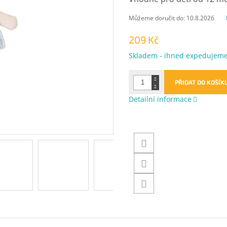
Můžeme doručit do:
10.8.2026
209 Kč
Měrná
Skladem - ihned expedujem
cena:
PŘIDAT DO KOŠÍK
Detailní informace