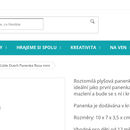
Y
HRAJEME SI SPOLU
KREATIVITA
NA VEN
Little Dutch Panenka Rosa mini
Roztomilá plyšová panen
ideální jako první panenk
mazlení a bude se s ní i k
Panenka je dodávána v kr
Rozměry: 10 x 7 x 3,5 x c
Vhodné pro děti od 12 mě