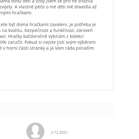
máma dvou dětí a vždy jsem se pro ně snažila
ozvíjely. A vlastně péče o mé děti mě dovedla až
ěnými hračkami.
hcete být doma hračkami zavaleni, je potřeba je
 na kvalitu, bezpečnost a funkčnost, zároveň
aví. Hračky každoročně vybírám z kolekcí
0% zaručit. Pokud si nejste jisti svým výběrem
é v horní části stránky a já Vám ráda poradím.
je 5 z 5 hvězdiček.
Hodnocení obchodu je 5 z 5 hvězdiček.
2.12.2021