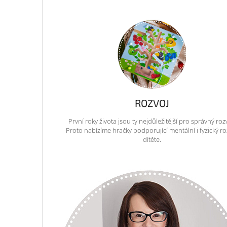
ROZVOJ
První roky života jsou ty nejdůležitější pro správný roz
Proto nabízíme hračky podporující mentální i fyzický ro
dítěte.