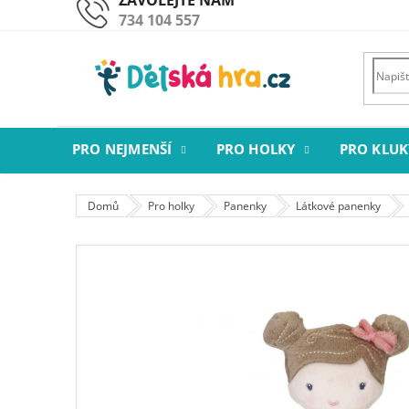
Přejít
734 104 557
na
obsah
PRO NEJMENŠÍ
PRO HOLKY
PRO KLUK
Domů
Pro holky
Panenky
Látkové panenky