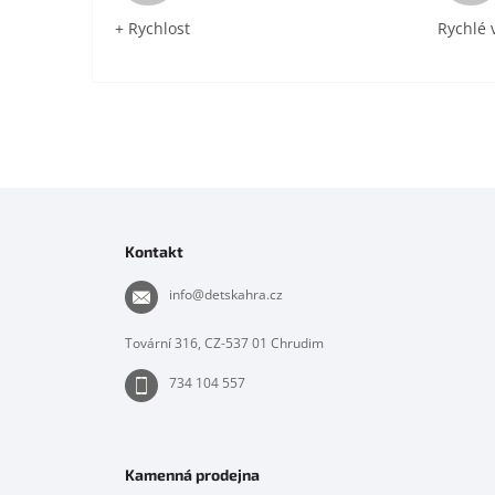
+ Rychlost
Rychlé 
Z
á
p
Kontakt
a
t
info
@
detskahra.cz
í
Tovární 316, CZ-537 01 Chrudim
734 104 557
Kamenná prodejna