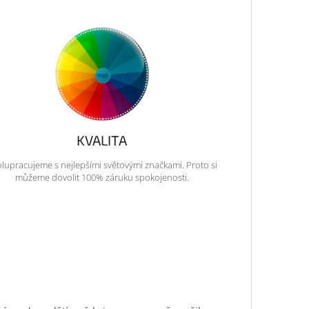
KVALITA
lupracujeme s nejlepšími světovými značkami. Proto si
můžeme dovolit 100% záruku spokojenosti.