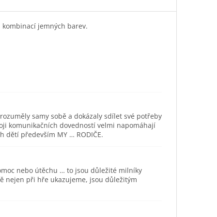
ou kombinací jemných barev.
orozuměly samy sobě a dokázaly sdílet své potřeby
ozvoji komunikačních dovedností velmi napomáhají
ich dětí především MY … RODIČE.
omoc nebo útěchu … to jsou důležité milníky
tě nejen při hře ukazujeme, jsou důležitým