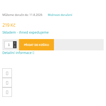
Můžeme doručit do:
11.8.2026
Možnosti doručení
219 Kč
Měrná
Skladem - ihned expedujeme
cena:
PŘIDAT DO KOŠÍKU
Detailní informace