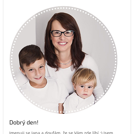
Dobrý den!
Jmenuji se Jana a doufám, že se Vám zde líbí :) Jsem