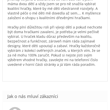
máma dvou dětí a vždy jsem se pro ně snažila vybírat
kvalitní hračky, které by mé děti všestranně rozvíjely. A
vlastně péče o mé děti mě dovedla až sem…. K myšlence
založení e-shopu s kvalitními dřevěnými hračkami.
Hračky plní důležitou roli při vývoji dětí a pokud nechcete
být doma hračkami zavaleni, je potřeba je velmi pečlivě
vybírat. U hraček kladu důraz především na kvalitu,
bezpečnost a funkčnost, zároveň mám ráda zajímavé
designy, které děti upoutají a zabaví. Hračky každoročně
vybírám z kolekcí ověřených značek, u kterých vím, že se
za ně mohu 100% zaručit. Pokud si nejste jisti svým
výběrem vhodné hračky, zavolejte mi na telefonní číslo
uvedené v horní části stránky a já Vám ráda poradím.