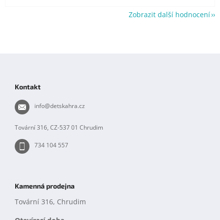
Zobrazit další hodnocení
Z
á
p
Kontakt
a
t
info
@
detskahra.cz
í
Tovární 316, CZ-537 01 Chrudim
734 104 557
Kamenná prodejna
Tovární 316, Chrudim