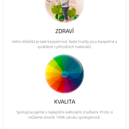
ZDRAVÍ
Velmi důležitá je také bezpečnost. Naše hračky jsou bezpečné a
vyráběné z přírodních materiálů.
KVALITA
Spolupracujeme s nejlepšími světovými značkami. Proto si
můžeme dovolit 100% záruku spokojenosti.