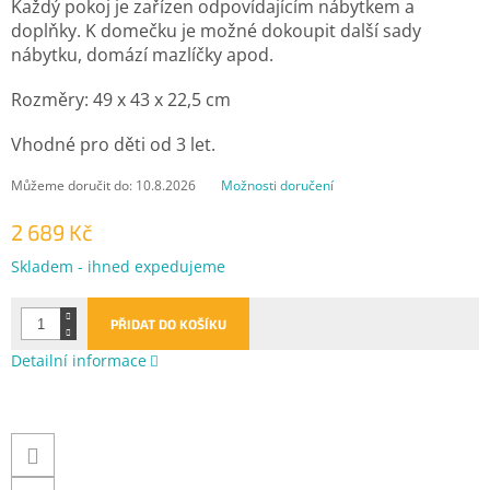
Každý pokoj je zařízen odpovídajícím nábytkem a
doplňky. K domečku je možné dokoupit další sady
nábytku, domází mazlíčky apod.
Rozměry: 49 x 43 x 22,5 cm
Vhodné pro děti od 3 let.
Můžeme doručit do:
10.8.2026
Možnosti doručení
2 689 Kč
Měrná
Skladem - ihned expedujeme
cena:
PŘIDAT DO KOŠÍKU
Detailní informace