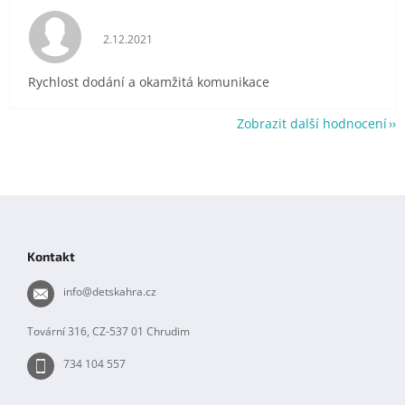
Hodnocení obchodu je 5 z 5 hvězdiček.
2.12.2021
Rychlost dodání a okamžitá komunikace
Zobrazit další hodnocení
Z
á
p
Kontakt
a
t
info
@
detskahra.cz
í
Tovární 316, CZ-537 01 Chrudim
734 104 557