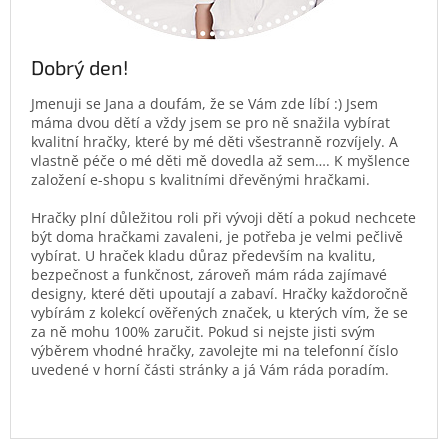
Dobrý den!
Jmenuji se Jana a doufám, že se Vám zde líbí :) Jsem
máma dvou dětí a vždy jsem se pro ně snažila vybírat
kvalitní hračky, které by mé děti všestranně rozvíjely. A
vlastně péče o mé děti mě dovedla až sem…. K myšlence
založení e-shopu s kvalitními dřevěnými hračkami.
Hračky plní důležitou roli při vývoji dětí a pokud nechcete
být doma hračkami zavaleni, je potřeba je velmi pečlivě
vybírat. U hraček kladu důraz především na kvalitu,
bezpečnost a funkčnost, zároveň mám ráda zajímavé
designy, které děti upoutají a zabaví. Hračky každoročně
vybírám z kolekcí ověřených značek, u kterých vím, že se
za ně mohu 100% zaručit. Pokud si nejste jisti svým
výběrem vhodné hračky, zavolejte mi na telefonní číslo
uvedené v horní části stránky a já Vám ráda poradím.