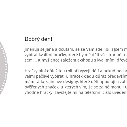
Dobrý den!
Jmenuji se Jana a doufám, že se Vám zde líbí :) Jsem 
vybírat kvalitní hračky, které by mé děti všestranně r
sem…. K myšlence založení e-shopu s kvalitními dřev
Hračky plní důležitou roli při vývoji dětí a pokud nec
velmi pečlivě vybírat. U hraček kladu důraz především
mám ráda zajímavé designy, které děti upoutají a zab
ověřených značek, u kterých vím, že se za ně mohu 10
vhodné hračky, zavolejte mi na telefonní číslo uveden