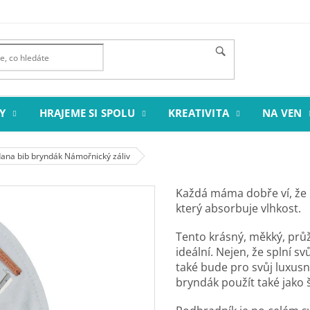
Y
HRAJEME SI SPOLU
KREATIVITA
NA VEN
dana bib bryndák Námořnický záliv
Každá máma dobře ví, že 
který absorbuje vlhkost.
Tento krásný, měkký, průž
ideální. Nejen, že splní s
také bude pro svůj luxusní
bryndák použít také jako 