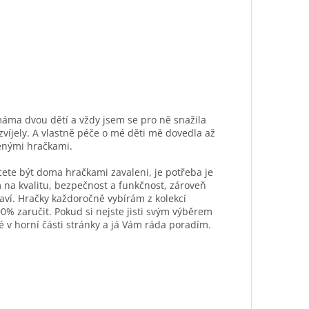
máma dvou dětí a vždy jsem se pro ně snažila
ozvíjely. A vlastně péče o mé děti mě dovedla až
ěnými hračkami.
hcete být doma hračkami zavaleni, je potřeba je
 na kvalitu, bezpečnost a funkčnost, zároveň
aví. Hračky každoročně vybírám z kolekcí
0% zaručit. Pokud si nejste jisti svým výběrem
é v horní části stránky a já Vám ráda poradím.