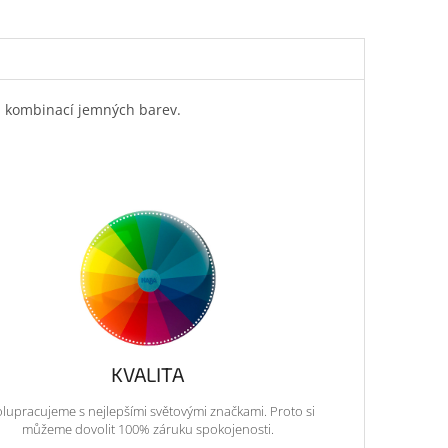
ou kombinací jemných barev.
KVALITA
lupracujeme s nejlepšími světovými značkami. Proto si
můžeme dovolit 100% záruku spokojenosti.