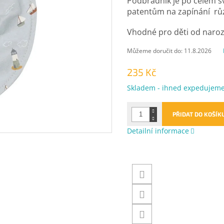
Podbradník je po celém s
patentům na zapínání růz
Vhodné pro děti od naroz
Můžeme doručit do:
11.8.2026
235 Kč
Měrná
Skladem - ihned expedujem
cena:
PŘIDAT DO KOŠÍK
Detailní informace