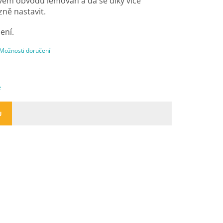
vém obvodu lemován a dá se díky více
ně nastavit.
ení.
Možnosti doručení
e
U