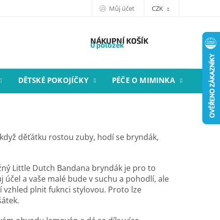
Můj účet
CZK
NÁKUPNÍ KOŠÍK
0 položek
DĚTSKÉ POKOJÍČKY
PÉČE O MIMINKA
STYL
když děťátku rostou zuby, hodí se bryndák,
ný Little Dutch Bandana bryndák je pro to
vůj účel a vaše malé bude v suchu a pohodlí, ale
 vzhled plnit fuknci stylovou. Proto lze
šátek.