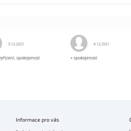
Hodnocení obchodu je 5 z 5 hvězdiček.
Hodnocení obchodu 
5.12.2021
4.12.2021
vyřízení, spokojenost
+ spokojenost
Informace pro vás