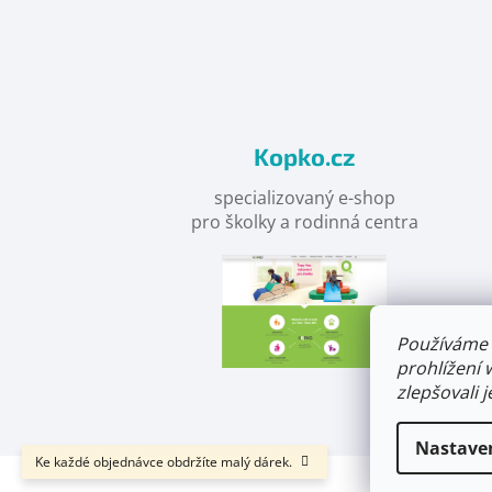
nás
na
facebooku
Kopko.cz
specializovaný e-shop
pro školky a rodinná centra
Používáme 
prohlížení 
zlepšovali 
Nastave
Ke každé objednávce obdržíte malý dárek.