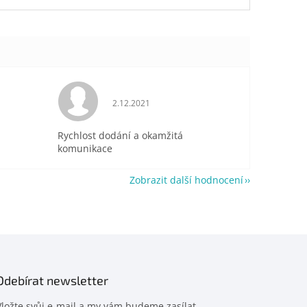
je 5 z 5 hvězdiček.
Hodnocení obchodu je 5 z 5 hvězdiček.
2.12.2021
Rychlost dodání a okamžitá
komunikace
Zobrazit další hodnocení
Odebírat newsletter
Vložte svůj e-mail a my vám budeme zasílat