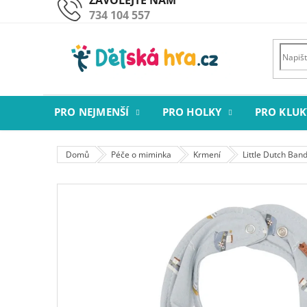
Přejít
734 104 557
na
obsah
PRO NEJMENŠÍ
PRO HOLKY
PRO KLUK
Domů
Péče o miminka
Krmení
Little Dutch Ban