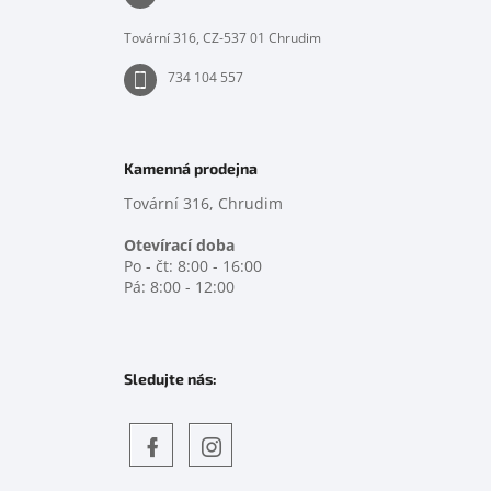
í
Tovární 316, CZ-537 01 Chrudim
734 104 557
Kamenná prodejna
Tovární 316, Chrudim
Otevírací doba
Po - čt: 8:00 - 16:00
Pá: 8:00 - 12:00
Sledujte nás:
Objevte
detskahra.cz