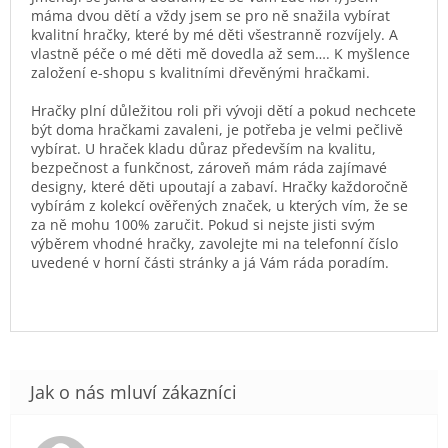
máma dvou dětí a vždy jsem se pro ně snažila vybírat
kvalitní hračky, které by mé děti všestranně rozvíjely. A
vlastně péče o mé děti mě dovedla až sem…. K myšlence
založení e-shopu s kvalitními dřevěnými hračkami.
Hračky plní důležitou roli při vývoji dětí a pokud nechcete
být doma hračkami zavaleni, je potřeba je velmi pečlivě
vybírat. U hraček kladu důraz především na kvalitu,
bezpečnost a funkčnost, zároveň mám ráda zajímavé
designy, které děti upoutají a zabaví. Hračky každoročně
vybírám z kolekcí ověřených značek, u kterých vím, že se
za ně mohu 100% zaručit. Pokud si nejste jisti svým
výběrem vhodné hračky, zavolejte mi na telefonní číslo
uvedené v horní části stránky a já Vám ráda poradím.