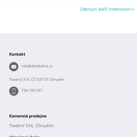
Zobrazit další hodnocení
Z
á
p
Kontakt
a
t
info
@
detskahra.cz
í
Tovární 316, CZ-537 01 Chrudim
734 104 557
Kamenná prodejna
Tovární 316, Chrudim