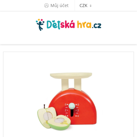
Přejít
Můj účet
CZK
na
obsah