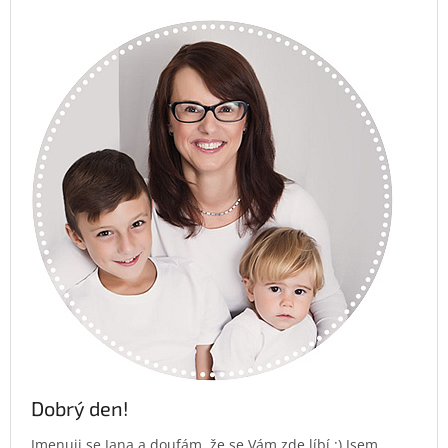
Dobrý den!
Jmenuji se Jana a doufám, že se Vám zde líbí :) Jsem