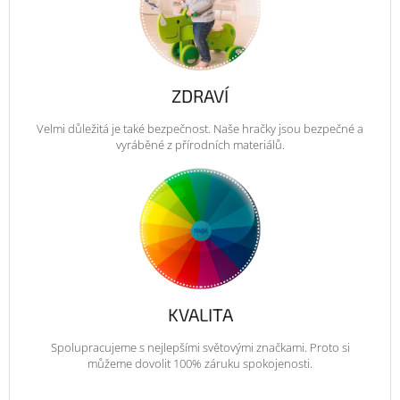
ZDRAVÍ
Velmi důležitá je také bezpečnost. Naše hračky jsou bezpečné a
vyráběné z přírodních materiálů.
KVALITA
Spolupracujeme s nejlepšími světovými značkami. Proto si
můžeme dovolit 100% záruku spokojenosti.