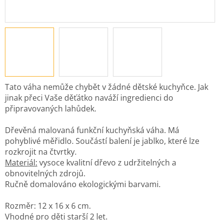
Tato váha nemůže chybět v žádné dětské kuchyňce. Jak
jinak přeci Vaše děťátko naváží ingredienci do
připravovaných lahůdek.
Dřevěná malovaná funkční kuchyňská váha. Má
pohyblivé měřidlo. Součástí balení je jablko, které lze
rozkrojit na čtvrtky.
Materiál:
vysoce kvalitní dřevo z udržitelných a
obnovitelných zdrojů.
Ručně domalováno ekologickými barvami.
Rozměr: 12 x 16 x 6 cm.
Vhodné pro děti starší 2 let.