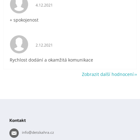
Hodnocení obchodu je 5 z 5 hvězdiček.
4.12.2021
+ spokojenost
Hodnocení obchodu je 5 z 5 hvězdiček.
2.12.2021
Rychlost dodání a okamžitá komunikace
Zobrazit další hodnocení
Z
á
p
Kontakt
a
t
info
@
detskahra.cz
í