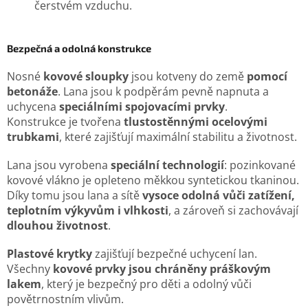
čerstvém vzduchu.
Bezpečná a odolná konstrukce
Nosné
kovové sloupky
jsou kotveny do země
pomocí
betonáže
. Lana jsou k podpěrám pevně napnuta a
uchycena
speciálními spojovacími prvky
.
Konstrukce je tvořena
tlustostěnnými ocelovými
trubkami
, které zajišťují maximální stabilitu a životnost.
Lana jsou vyrobena
speciální technologií
: pozinkované
kovové vlákno je opleteno měkkou syntetickou tkaninou.
Díky tomu jsou lana a sítě
vysoce odolná vůči zatížení,
teplotním výkyvům i vlhkosti
, a zároveň si zachovávají
dlouhou životnost
.
Plastové krytky
zajišťují bezpečné uchycení lan.
Všechny
kovové prvky jsou chráněny práškovým
lakem
, který je bezpečný pro děti a odolný vůči
povětrnostním vlivům.