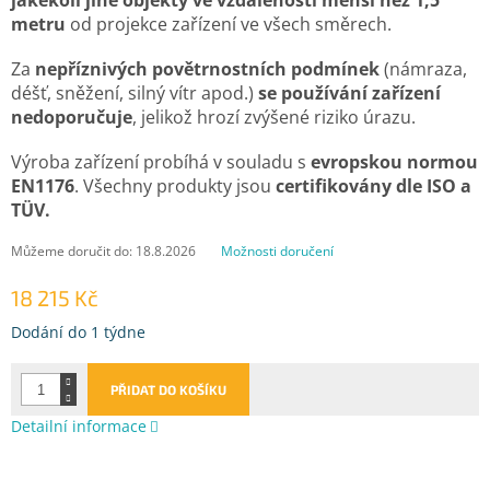
metru
od projekce zařízení ve všech směrech.
Za
nepříznivých povětrnostních podmínek
(námraza,
déšť, sněžení, silný vítr apod.)
se používání zařízení
nedoporučuje
, jelikož hrozí zvýšené riziko úrazu.
Výroba zařízení probíhá v souladu s
evropskou normou
EN1176
. Všechny produkty jsou
certifikovány dle ISO a
TÜV.
Můžeme doručit do:
18.8.2026
Možnosti doručení
18 215 Kč
Měrná
Dodání do 1 týdne
cena:
PŘIDAT DO KOŠÍKU
Detailní informace