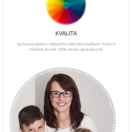
KVALITA
Spolupracujeme s nejlepšími světovými značkami. Proto si
můžeme dovolit 100% záruku spokojenosti.