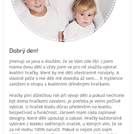
Dobrý den!
Jmenuji se Jana a doufám, že se Vám zde líbí :) Jsem
máma dvou dětí a vždy jsem se pro ně snažila vybírat
kvalitní hračky, které by mé děti všestranně rozvíjely. A
vlastně péče o mé děti mě dovedla až sem…. K myšlence
založení e-shopu s kvalitními dřevěnými hračkami.
Hračky plní důležitou roli při vývoji dětí a pokud nechcete
být doma hračkami zavaleni, je potřeba je velmi pečlivě
vybírat. U hraček kladu důraz především na kvalitu,
bezpečnost a funkčnost, zároveň mám ráda zajímavé
designy, které děti upoutají a zabaví. Hračky každoročně
vybírám z kolekcí ověřených značek, u kterých vím, že se
za ně mohu 100% zaručit. Pokud si nejste jisti svým