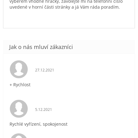
výběrem vhodné hračky, zavolejte mi na telefonní číslo
uvedené v horní části stránky a já Vám ráda poradím.
Hodnocení obchodu je 5 z 5 hvězdiček.
27.12.2021
+ Rychlost
Hodnocení obchodu je 5 z 5 hvězdiček.
5.12.2021
Rychlé vyřízení, spokojenost