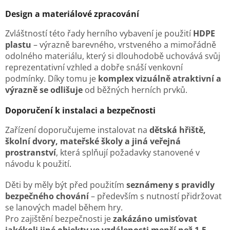
Design a materiálové zpracování
Zvláštností této řady herního vybavení je použití
HDPE
plastu
– výrazně barevného, vrstveného a mimořádně
odolného materiálu, který si dlouhodobě uchovává svůj
reprezentativní vzhled a dobře snáší venkovní
podmínky. Díky tomu je
komplex vizuálně atraktivní a
výrazně se odlišuje
od běžných herních prvků.
Doporučení k instalaci a bezpečnosti
Zařízení doporučujeme instalovat na
dětská hřiště,
školní dvory, mateřské školy a jiná veřejná
prostranství
, která splňují požadavky stanovené v
návodu k použití.
Děti by měly být před použitím
seznámeny s pravidly
bezpečného chování
– především s nutností přidržovat
se lanových madel během hry.
Pro zajištění bezpečnosti je
zakázáno umisťovat
jakékoli jiné objekty ve vzdálenosti menší než 1,5