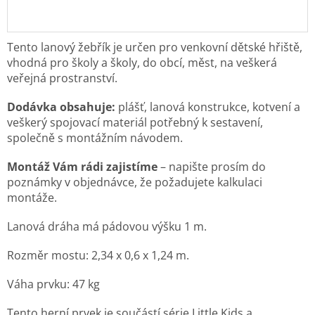
Tento lanový žebřík je určen pro venkovní dětské hřiště,
vhodná pro školy a školy, do obcí, měst, na veškerá
veřejná prostranství.
Dodávka obsahuje:
plášť, lanová konstrukce, kotvení a
veškerý spojovací materiál potřebný k sestavení,
společně s montážním návodem.
Montáž Vám rádi zajistíme
– napište prosím do
poznámky v objednávce, že požadujete kalkulaci
montáže.
Lanová dráha má pádovou výšku 1 m.
Rozměr mostu: 2,34 x 0,6 x 1,24 m.
Váha prvku:
47
kg
Tento herní prvek je součástí série Little Kids a