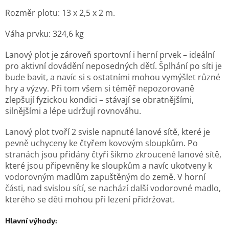
Rozměr plotu: 13
x 2,5 x 2 m.
Váha prvku:
324,6
kg
Lanový plot je zároveň sportovní i herní prvek – ideální
pro aktivní dovádění neposedných dětí. Šplhání po síti je
bude bavit, a navíc si s ostatními mohou vymýšlet různé
hry a výzvy. Při tom všem si téměř nepozorovaně
zlepšují fyzickou kondici – stávají se obratnějšími,
silnějšími a lépe udržují rovnováhu.
Lanový plot tvoří 2 svisle napnuté lanové sítě, které je
pevně uchyceny ke čtyřem kovovým sloupkům. Po
stranách jsou přidány čtyři šikmo zkroucené lanové sítě,
které jsou připevněny ke sloupkům a navíc ukotveny k
vodorovným madlům zapuštěným do země. V horní
části, nad svislou sítí, se nachází další vodorovné madlo,
kterého se děti mohou při lezení přidržovat.
Hlavní výhody: