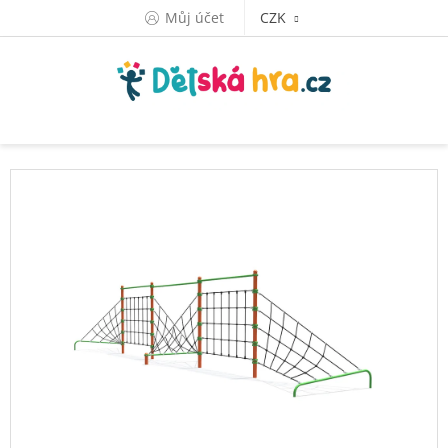
Přejít
Můj účet
CZK
na
obsah