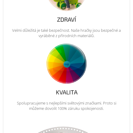
ZDRAVÍ
Velmi důležitá je také bezpečnost. Naše hračky jsou bezpečné a
vyráběné z přírodních materiálů.
KVALITA
Spolupracujeme s nejlepšími světovými značkami. Proto si
můžeme dovolit 100% záruku spokojenosti.