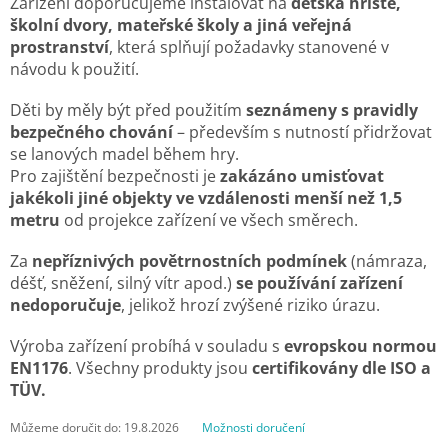
Zařízení doporučujeme instalovat na
dětská hřiště,
školní dvory, mateřské školy a jiná veřejná
prostranství
, která splňují požadavky stanovené v
návodu k použití.
Děti by měly být před použitím
seznámeny s pravidly
bezpečného chování
– především s nutností přidržovat
se lanových madel během hry.
Pro zajištění bezpečnosti je
zakázáno umisťovat
jakékoli jiné objekty ve vzdálenosti menší než 1,5
metru
od projekce zařízení ve všech směrech.
Za
nepříznivých povětrnostních podmínek
(námraza,
déšť, sněžení, silný vítr apod.)
se používání zařízení
nedoporučuje
, jelikož hrozí zvýšené riziko úrazu.
Výroba zařízení probíhá v souladu s
evropskou normou
EN1176
. Všechny produkty jsou
certifikovány dle ISO a
TÜV.
Můžeme doručit do:
19.8.2026
Možnosti doručení