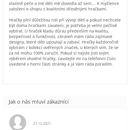
vlastně péče o mé děti mě dovedla až sem…. K myšlence
založení e-shopu s kvalitními dřevěnými hračkami.
Hračky plní důležitou roli při vývoji dětí a pokud nechcete
být doma hračkami zavaleni, je potřeba je velmi pečlivě
vybírat. U hraček kladu důraz především na kvalitu,
bezpečnost a funkčnost, zároveň mám ráda zajímavé
designy, které děti upoutají a zabaví. Hračky každoročně
vybírám z kolekcí ověřených značek, u kterých vím, že se
za ně mohu 100% zaručit. Pokud si nejste jisti svým
výběrem vhodné hračky, zavolejte mi na telefonní číslo
uvedené v horní části stránky a já Vám ráda poradím.
Hodnocení obchodu je 5 z 5 hvězdiček.
27.12.2021