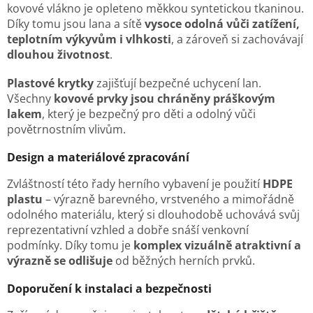
kovové vlákno je opleteno měkkou syntetickou tkaninou.
Díky tomu jsou lana a sítě
vysoce odolná vůči zatížení,
teplotním výkyvům i vlhkosti
, a zároveň si zachovávají
dlouhou životnost
.
Plastové krytky
zajišťují bezpečné uchycení lan.
Všechny
kovové prvky jsou chráněny práškovým
lakem
, který je bezpečný pro děti a odolný vůči
povětrnostním vlivům.
Design a materiálové zpracování
Zvláštností této řady herního vybavení je použití
HDPE
plastu
– výrazně barevného, vrstveného a mimořádně
odolného materiálu, který si dlouhodobě uchovává svůj
reprezentativní vzhled a dobře snáší venkovní
podmínky. Díky tomu je
komplex vizuálně atraktivní a
výrazně se odlišuje
od běžných herních prvků.
Doporučení k instalaci a bezpečnosti