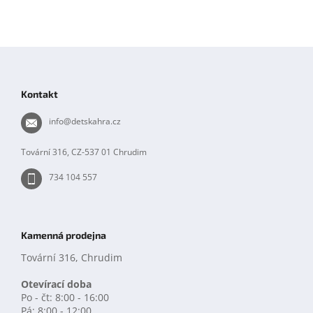
Z
á
p
Kontakt
a
t
info
@
detskahra.cz
í
Tovární 316, CZ-537 01 Chrudim
734 104 557
Kamenná prodejna
Tovární 316, Chrudim
Otevírací doba
Po - čt: 8:00 - 16:00
Pá: 8:00 - 12:00