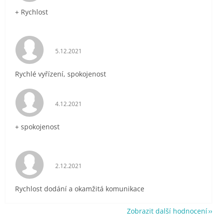
+ Rychlost
Hodnocení obchodu je 5 z 5 hvězdiček.
5.12.2021
Rychlé vyřízení, spokojenost
Hodnocení obchodu je 5 z 5 hvězdiček.
4.12.2021
+ spokojenost
Hodnocení obchodu je 5 z 5 hvězdiček.
2.12.2021
Rychlost dodání a okamžitá komunikace
Zobrazit další hodnocení