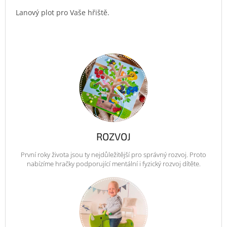
Lanový plot pro Vaše hřiště.
ROZVOJ
První roky života jsou ty nejdůležitější pro správný rozvoj. Proto
nabízíme hračky podporující mentální i fyzický rozvoj dítěte.