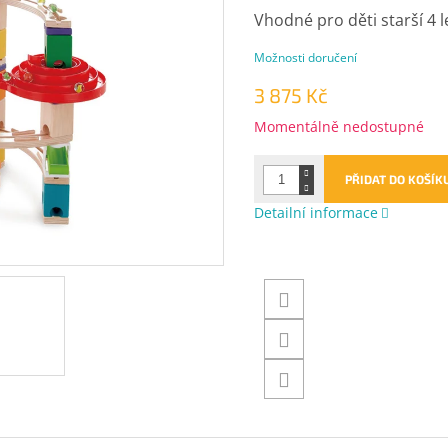
Vhodné pro děti starší 4 l
Možnosti doručení
3 875 Kč
Měrná
Momentálně nedostupné
cena:
PŘIDAT DO KOŠÍK
Detailní informace