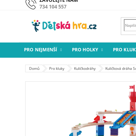
Přejít
734 104 557
na
obsah
PRO NEJMENŠÍ
PRO HOLKY
PRO KLUK
Domů
Pro kluky
Kuličkodráhy
Kuličková dráha S