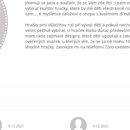
Jmenuji se Jana a doufám, že se Vám zde líbí :) Jsem 
vybírat kvalitní hračky, které by mé děti všestranně r
sem…. K myšlence založení e-shopu s kvalitními dřev
Hračky plní důležitou roli při vývoji dětí a pokud nec
velmi pečlivě vybírat. U hraček kladu důraz především
mám ráda zajímavé designy, které děti upoutají a zab
ověřených značek, u kterých vím, že se za ně mohu 10
vhodné hračky, zavolejte mi na telefonní číslo uveden
Hodnocení obchodu je 5 z 5 hvězdiček.
Hodnocení obchodu 
5.12.2021
4.12.2021