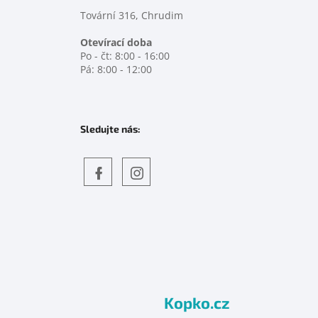
Tovární 316, Chrudim
Otevírací doba
Po - čt: 8:00 - 16:00
Pá: 8:00 - 12:00
Sledujte nás:
Objevte
detskahra.cz
nás
na
facebooku
Kopko.cz