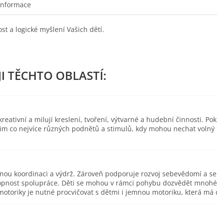
informace
st a logické myšlení Vašich dětí.
eativní a milují kreslení, tvoření, výtvarné a hudební činnosti. Pok
 jim co nejvíce různých podnětů a stimulů, kdy mohou nechat volný
esnou koordinaci a výdrž. Zároveň podporuje rozvoj sebevědomí a s
pnost spolupráce. Děti se mohou v rámci pohybu dozvědět mnohé o 
toriky je nutné procvičovat s dětmi i jemnou motoriku, která má d