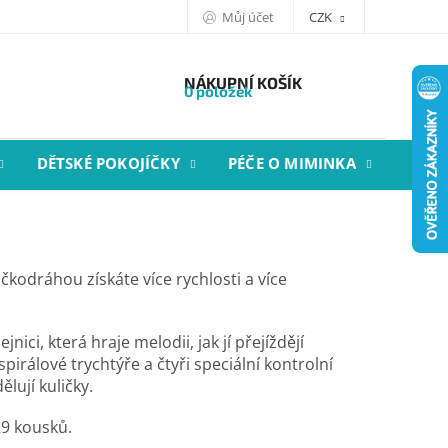
Můj účet
CZK
NÁKUPNÍ KOŠÍK
0 položek
DĚTSKÉ POKOJÍČKY
PÉČE O MIMINKA
STYL
čkodráhou získáte více rychlosti a více
ici, která hraje melodii, jak jí přejíždějí
pirálové trychtýře a čtyři speciální kontrolní
lují kuličky.
29 kousků.