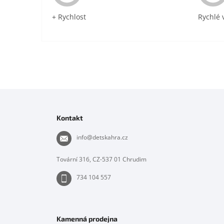
+ Rychlost
Rychlé 
Z
á
p
Kontakt
a
t
info
@
detskahra.cz
í
Tovární 316, CZ-537 01 Chrudim
734 104 557
Kamenná prodejna