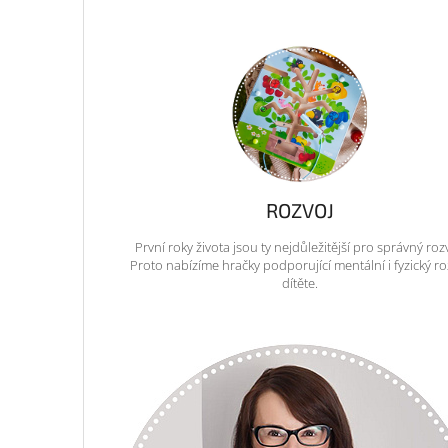
ROZVOJ
První roky života jsou ty nejdůležitější pro správný roz
Proto nabízíme hračky podporující mentální i fyzický ro
dítěte.