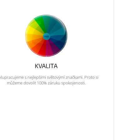
KVALITA
lupracujeme s nejlepšími světovými značkami. Proto si
můžeme dovolit 100% záruku spokojenosti.