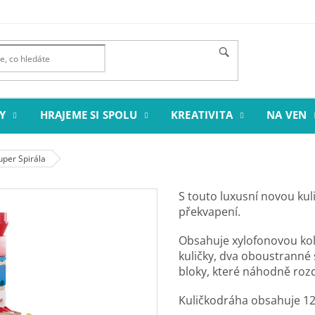
Y
HRAJEME SI SPOLU
KREATIVITA
NA VEN
uper Spirála
S touto luxusní novou kuli
překvapení.
Obsahuje xylofonovou kolejn
kuličky, dva oboustranné s
bloky, které náhodně rozdě
Kuličkodráha obsahuje 1