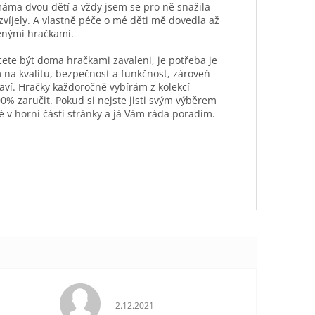
máma dvou dětí a vždy jsem se pro ně snažila
ozvíjely. A vlastně péče o mé děti mě dovedla až
ěnými hračkami.
hcete být doma hračkami zavaleni, je potřeba je
 na kvalitu, bezpečnost a funkčnost, zároveň
aví. Hračky každoročně vybírám z kolekcí
0% zaručit. Pokud si nejste jisti svým výběrem
é v horní části stránky a já Vám ráda poradím.
je 5 z 5 hvězdiček.
Hodnocení obchodu je 5 z 5 hvězdiček.
2.12.2021