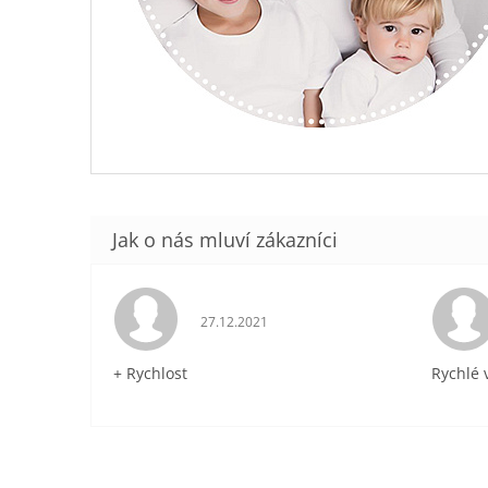
Hodnocení obchodu je 5 z 5 hvězdiček.
27.12.2021
+ Rychlost
Rychlé 