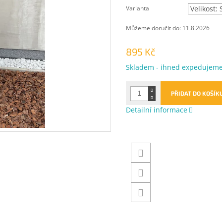
Varianta
Můžeme doručit do:
11.8.2026
895 Kč
Měrná
Skladem - ihned expedujem
cena:
PŘIDAT DO KOŠÍK
Detailní informace