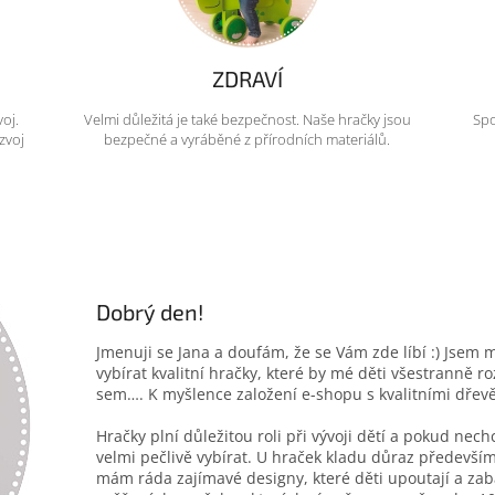
ZDRAVÍ
voj.
Velmi důležitá je také bezpečnost. Naše hračky jsou
Spo
zvoj
bezpečné a vyráběné z přírodních materiálů.
Dobrý den!
Jmenuji se Jana a doufám, že se Vám zde líbí :) Jsem 
vybírat kvalitní hračky, které by mé děti všestranně r
sem…. K myšlence založení e-shopu s kvalitními dřev
Hračky plní důležitou roli při vývoji dětí a pokud nec
velmi pečlivě vybírat. U hraček kladu důraz především
mám ráda zajímavé designy, které děti upoutají a zab