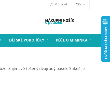
Můj účet
CZK
NÁKUPNÍ KOŠÍK
0 položek
DĚTSKÉ POKOJÍČKY
PÉČE O MIMINKA
STYL
ůže. Zajímavě řešený dvojřadý pásek. Sukně je