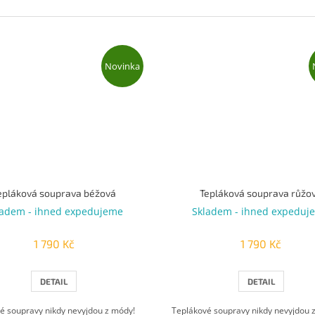
Novinka
epláková souprava béžová
Tepláková souprava růžo
ladem - ihned expedujeme
Skladem - ihned expeduj
1 790 Kč
1 790 Kč
DETAIL
DETAIL
é soupravy nikdy nevyjdou z módy!
Teplákové soupravy nikdy nevyjdou 