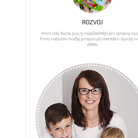
ROZVOJ
První roky života jsou ty nejdůležitější pro správný roz
Proto nabízíme hračky podporující mentální i fyzický ro
dítěte.