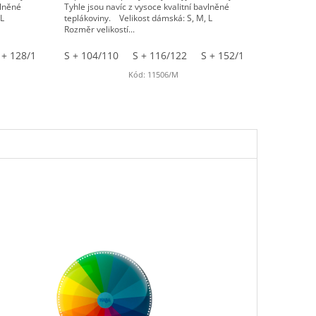
vlněné
Tyhle jsou navíc z vysoce kvalitní bavlněné
, L
teplákoviny. Velikost dámská: S, M, L
Rozměr velikostí...
 + 128/134
L + 140/146
S + 140/146
S + 104/110
M + 104/110
S + 116/122
S + 152/158
M + 116/122
M + 104/
M + 128/
Kód:
11506/M