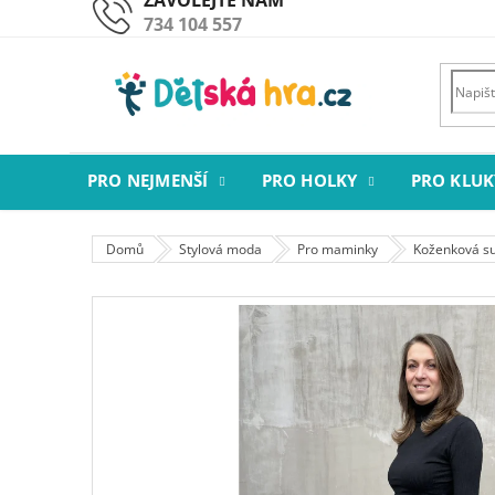
Přejít
734 104 557
na
obsah
PRO NEJMENŠÍ
PRO HOLKY
PRO KLUK
Domů
Stylová moda
Pro maminky
Koženková su