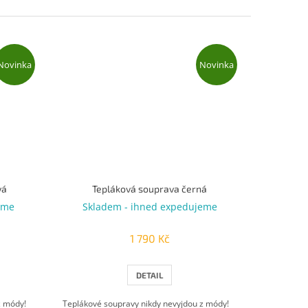
Novinka
Novinka
vá
Tepláková souprava černá
eme
Skladem - ihned expedujeme
1 790 Kč
DETAIL
z módy!
Teplákové soupravy nikdy nevyjdou z módy!