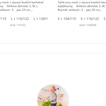
u navíc z vysoce kvalitní bavlněné
Tyhle jsou navíc z vysoce kvalitní ba
iny. Velikost dámská: S, M, L
teplákoviny. Velikost dámská: S, M
likostí : S - pas 29 cm,...
Rozměr velikostí : S - pas 29 cm,...
/110
/110
L + 116/122
M + 116/122
L + 128/134
M + 140/146
S + 104/110
L + 104/110
S + 116/122
L + 116/122
S
Kód:
11515/L
Kód:
11500/M