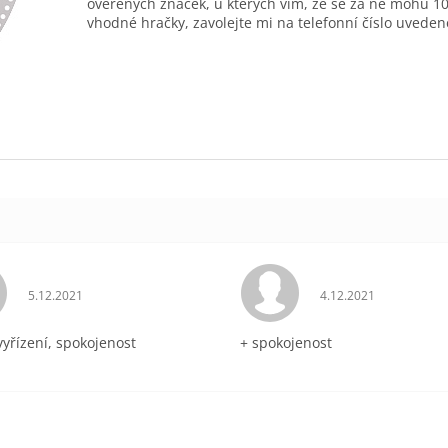
ověřených značek, u kterých vím, že se za ně mohu 10
vhodné hračky, zavolejte mi na telefonní číslo uveden
Hodnocení obchodu je 5 z 5 hvězdiček.
Hodnocení obchodu 
5.12.2021
4.12.2021
vyřízení, spokojenost
+ spokojenost