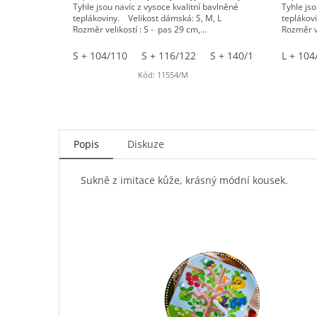
Tyhle jsou navíc z vysoce kvalitní bavlněné
Tyhle jso
teplákoviny. Velikost dámská: S, M, L
teplákov
Rozměr velikostí : S - pas 29 cm,...
Rozměr ve
S + 104/110
S + 116/122
S + 140/146
M + 104
L + 104
Kód:
11554/M
Popis
Diskuze
Sukně z imitace kůže, krásný módní kousek.