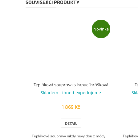
SOUVISEJÍCÍ PRODUKTY
Novinka
Tepláková souprava s kapucí hrášková
T
Skladem - ihned expedujeme
Sk
1 869 Kč
DETAIL
Teplákové soupravy nikdy nevyjdou z módy!
Teplákov