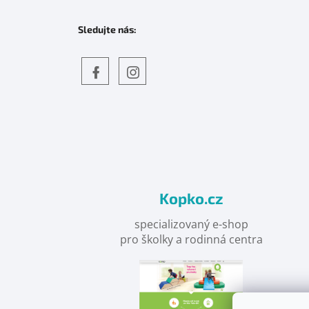
Sledujte nás:
Objevte
detskahra.cz
nás
na
facebooku
Kopko.cz
specializovaný e-shop
pro školky a rodinná centra