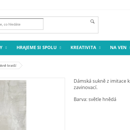
Y
HRAJEME SI SPOLU
KREATIVITA
NA VEN
kně kratší
Dámská sukně z imitace k
zavinovací.
Barva: světle hnědá