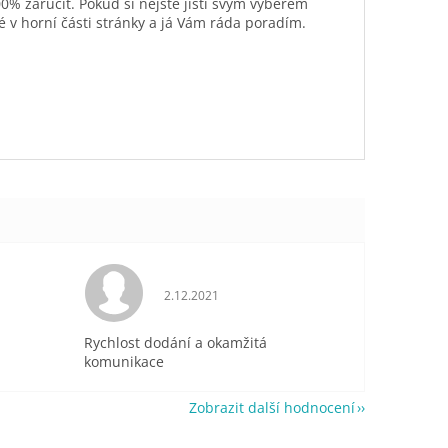
0% zaručit. Pokud si nejste jisti svým výběrem
é v horní části stránky a já Vám ráda poradím.
je 5 z 5 hvězdiček.
Hodnocení obchodu je 5 z 5 hvězdiček.
2.12.2021
Rychlost dodání a okamžitá
komunikace
Zobrazit další hodnocení