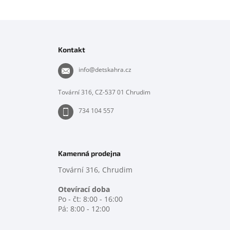
Z
á
p
Kontakt
a
t
info
@
detskahra.cz
í
Tovární 316, CZ-537 01 Chrudim
734 104 557
Kamenná prodejna
Tovární 316, Chrudim
Otevírací doba
Po - čt: 8:00 - 16:00
Pá: 8:00 - 12:00