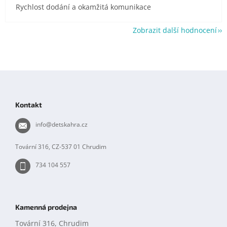
Rychlost dodání a okamžitá komunikace
Zobrazit další hodnocení
Z
á
p
Kontakt
a
t
info
@
detskahra.cz
í
Tovární 316, CZ-537 01 Chrudim
734 104 557
Kamenná prodejna
Tovární 316, Chrudim