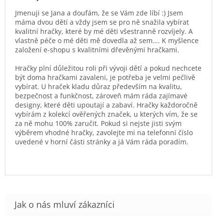
Jmenuji se Jana a doufám, že se Vám zde líbí :) Jsem
máma dvou dětí a vždy jsem se pro ně snažila vybírat
kvalitní hračky, které by mé děti všestranně rozvíjely. A
vlastně péče o mé děti mě dovedla až sem…. K myšlence
založení e-shopu s kvalitními dřevěnými hračkami.
Hračky plní důležitou roli při vývoji dětí a pokud nechcete
být doma hračkami zavaleni, je potřeba je velmi pečlivě
vybírat. U hraček kladu důraz především na kvalitu,
bezpečnost a funkčnost, zároveň mám ráda zajímavé
designy, které děti upoutají a zabaví. Hračky každoročně
vybírám z kolekcí ověřených značek, u kterých vím, že se
za ně mohu 100% zaručit. Pokud si nejste jisti svým
výběrem vhodné hračky, zavolejte mi na telefonní číslo
uvedené v horní části stránky a já Vám ráda poradím.