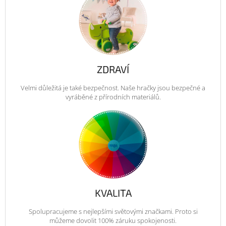
ZDRAVÍ
Velmi důležitá je také bezpečnost. Naše hračky jsou bezpečné a
vyráběné z přírodních materiálů.
KVALITA
Spolupracujeme s nejlepšími světovými značkami. Proto si
můžeme dovolit 100% záruku spokojenosti.