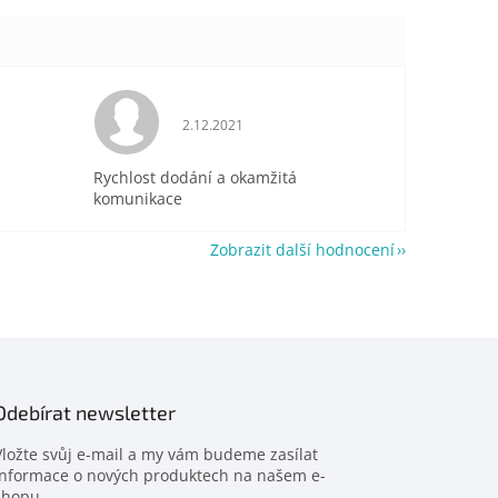
je 5 z 5 hvězdiček.
Hodnocení obchodu je 5 z 5 hvězdiček.
2.12.2021
Rychlost dodání a okamžitá
komunikace
Zobrazit další hodnocení
Odebírat newsletter
Vložte svůj e-mail a my vám budeme zasílat
informace o nových produktech na našem e-
shopu.