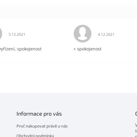
Hodnocení obchodu je 5 z 5 hvězdiček.
Hodnocení obchodu 
5.12.2021
4.12.2021
vyřízení, spokojenost
+ spokojenost
Informace pro vás
Proč nakupovat právě u nás
Obchodní podmínky