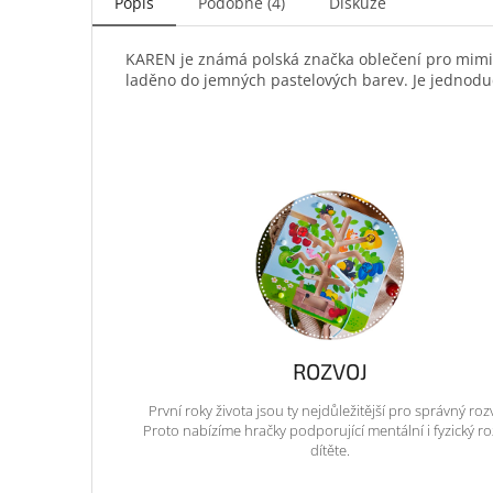
Popis
Podobné (4)
Diskuze
KAREN je známá polská značka oblečení pro mimink
laděno do jemných pastelových barev. Je jednoduc
ROZVOJ
První roky života jsou ty nejdůležitější pro správný roz
Proto nabízíme hračky podporující mentální i fyzický ro
dítěte.