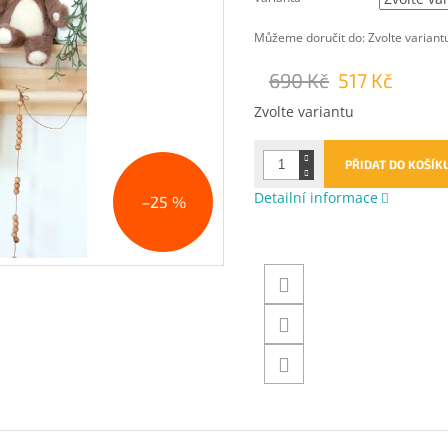
Můžeme doručit do:
Zvolte variant
690 Kč
517 Kč
Měrná
Zvolte variantu
cena:
PŘIDAT DO KOŠÍK
Detailní informace
–25 %