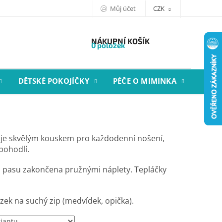
Můj účet
CZK
NÁKUPNÍ KOŠÍK
0 položek
DĚTSKÉ POKOJÍČKY
PÉČE O MIMINKA
STYL
 je skvělým kouskem pro každodenní nošení,
pohodlí.
 a pasu zakončena pružnými náplety. Tepláčky
ek na suchý zip (medvídek, opička).