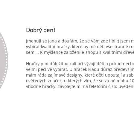
Dobrý den!
Jmenuji se Jana a doufám, že se Vám zde líbí :) Jsem 
vybírat kvalitní hračky, které by mé děti všestranně r
sem…. K myšlence založení e-shopu s kvalitními dřev
Hračky plní důležitou roli při vývoji dětí a pokud nec
velmi pečlivě vybírat. U hraček kladu důraz především
mám ráda zajímavé designy, které děti upoutají a zab
ověřených značek, u kterých vím, že se za ně mohu 10
vhodné hračky, zavolejte mi na telefonní číslo uveden