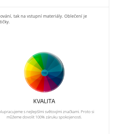
vání, tak na vstupní materiály. Oblečení je
tičky.
KVALITA
lupracujeme s nejlepšími světovými značkami. Proto si
můžeme dovolit 100% záruku spokojenosti.