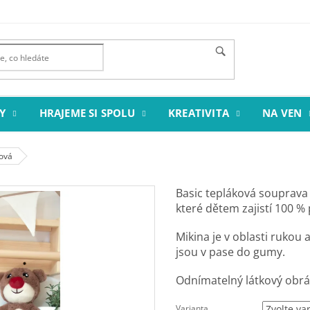
Y
HRAJEME SI SPOLU
KREATIVITA
NA VEN
ová
Basic tepláková souprava
které dětem zajistí 100 % 
Mikina je v oblasti rukou
jsou v pase do gumy.
Odnímatelný látkový obráz
Varianta