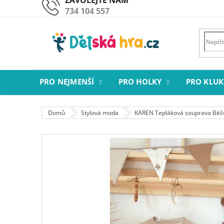
Přejít
734 104 557
na
obsah
PRO NEJMENŠÍ
PRO HOLKY
PRO KLUK
Domů
Stylová moda
KAREN Tepláková souprava Béž