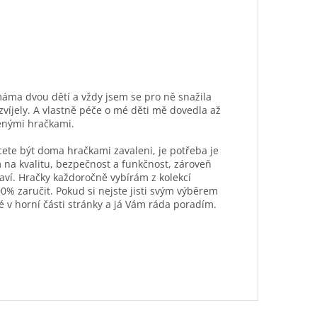
máma dvou dětí a vždy jsem se pro ně snažila
ozvíjely. A vlastně péče o mé děti mě dovedla až
ěnými hračkami.
hcete být doma hračkami zavaleni, je potřeba je
 na kvalitu, bezpečnost a funkčnost, zároveň
aví. Hračky každoročně vybírám z kolekcí
0% zaručit. Pokud si nejste jisti svým výběrem
é v horní části stránky a já Vám ráda poradím.