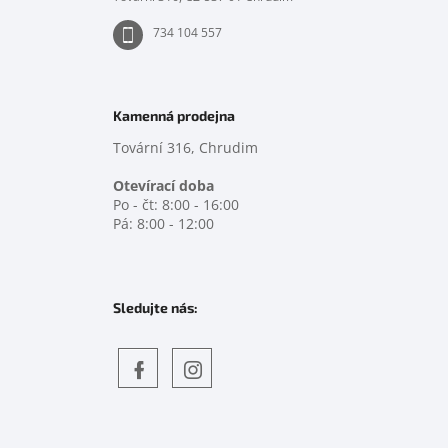
734 104 557
Kamenná prodejna
Tovární 316, Chrudim
Otevírací doba
Po - čt: 8:00 - 16:00
Pá: 8:00 - 12:00
Sledujte nás:
Objevte
detskahra.cz
nás
na