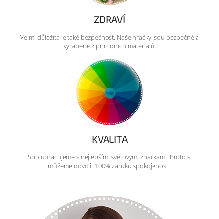
ZDRAVÍ
Velmi důležitá je také bezpečnost. Naše hračky jsou bezpečné a
vyráběné z přírodních materiálů.
KVALITA
Spolupracujeme s nejlepšími světovými značkami. Proto si
můžeme dovolit 100% záruku spokojenosti.