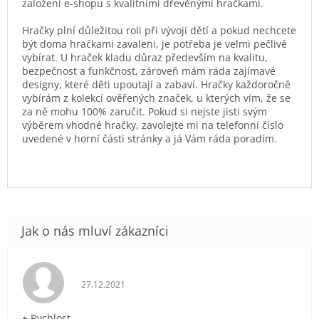
založení e-shopu s kvalitními dřevěnými hračkami.
Hračky plní důležitou roli při vývoji dětí a pokud nechcete
být doma hračkami zavaleni, je potřeba je velmi pečlivě
vybírat. U hraček kladu důraz především na kvalitu,
bezpečnost a funkčnost, zároveň mám ráda zajímavé
designy, které děti upoutají a zabaví. Hračky každoročně
vybírám z kolekcí ověřených značek, u kterých vím, že se
za ně mohu 100% zaručit. Pokud si nejste jisti svým
výběrem vhodné hračky, zavolejte mi na telefonní číslo
uvedené v horní části stránky a já Vám ráda poradím.
Hodnocení obchodu je 5 z 5 hvězdiček.
27.12.2021
+ Rychlost