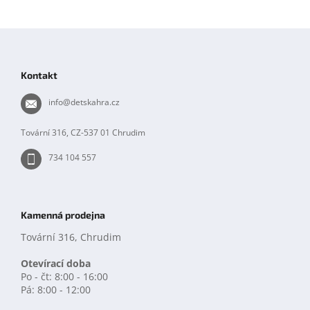
Z
á
p
Kontakt
a
t
info
@
detskahra.cz
í
Tovární 316, CZ-537 01 Chrudim
734 104 557
Kamenná prodejna
Tovární 316, Chrudim
Otevírací doba
Po - čt: 8:00 - 16:00
Pá: 8:00 - 12:00