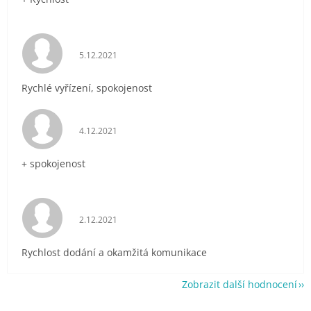
Hodnocení obchodu je 5 z 5 hvězdiček.
5.12.2021
Rychlé vyřízení, spokojenost
Hodnocení obchodu je 5 z 5 hvězdiček.
4.12.2021
+ spokojenost
Hodnocení obchodu je 5 z 5 hvězdiček.
2.12.2021
Rychlost dodání a okamžitá komunikace
Zobrazit další hodnocení