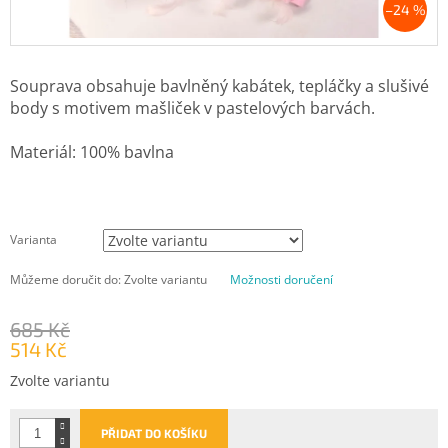
–24 %
Souprava obsahuje bavlněný kabátek, tepláčky a slušivé
body s motivem mašliček v pastelových barvách.
Materiál: 100% bavlna
Varianta
Můžeme doručit do:
Zvolte variantu
Možnosti doručení
685 Kč
514 Kč
Měrná
Zvolte variantu
cena:
PŘIDAT DO KOŠÍKU