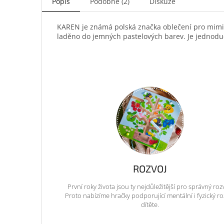
Popis
Podobné (2)
Diskuze
KAREN je známá polská značka oblečení pro mimink
laděno do jemných pastelových barev. Je jednoduc
ROZVOJ
První roky života jsou ty nejdůležitější pro správný roz
Proto nabízíme hračky podporující mentální i fyzický ro
dítěte.