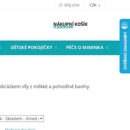
Můj účet
CZK
NÁKUPNÍ KOŠÍK
0 položek
DĚTSKÉ POKOJÍČKY
PÉČE O MIMINKA
STYL
 obrázkem víly z měkké a pohodlné bavlny.
Možnosti doručení