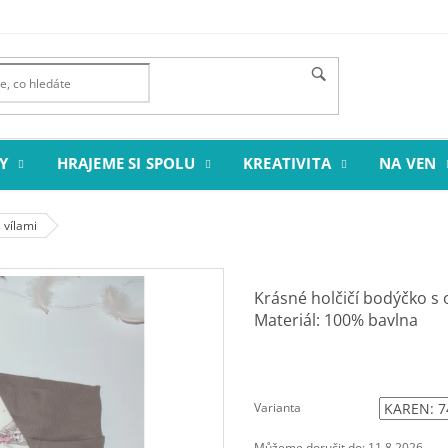
Y
HRAJEME SI SPOLU
KREATIVITA
NA VEN
 vílami
Krásné holčičí bodýčko s
Materiál: 100% bavlna
Varianta
Můžeme doručit do:
11.8.2026