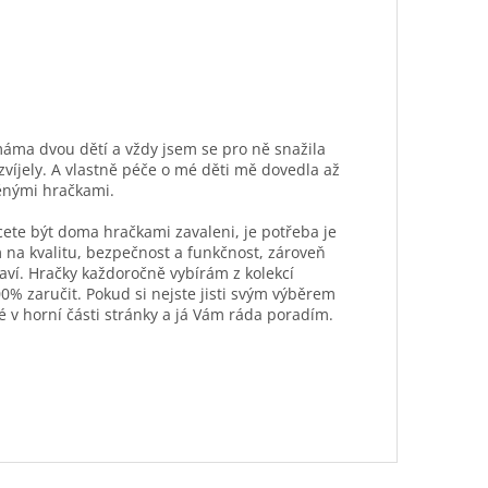
máma dvou dětí a vždy jsem se pro ně snažila
ozvíjely. A vlastně péče o mé děti mě dovedla až
ěnými hračkami.
hcete být doma hračkami zavaleni, je potřeba je
 na kvalitu, bezpečnost a funkčnost, zároveň
aví. Hračky každoročně vybírám z kolekcí
0% zaručit. Pokud si nejste jisti svým výběrem
é v horní části stránky a já Vám ráda poradím.