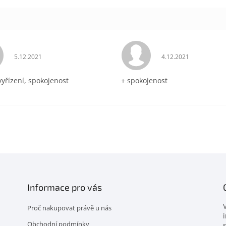
Hodnocení obchodu je 5 z 5 hvězdiček.
Hodnocení obchodu 
5.12.2021
4.12.2021
vyřízení, spokojenost
+ spokojenost
Informace pro vás
Proč nakupovat právě u nás
Obchodní podmínky