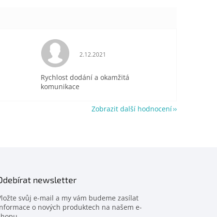
je 5 z 5 hvězdiček.
Hodnocení obchodu je 5 z 5 hvězdiček.
2.12.2021
Rychlost dodání a okamžitá
komunikace
Zobrazit další hodnocení
Odebírat newsletter
Vložte svůj e-mail a my vám budeme zasílat
informace o nových produktech na našem e-
shopu.