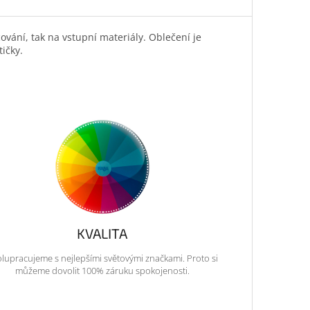
vání, tak na vstupní materiály. Oblečení je
tičky.
KVALITA
lupracujeme s nejlepšími světovými značkami. Proto si
můžeme dovolit 100% záruku spokojenosti.