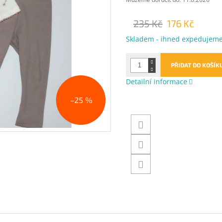
235 Kč
176 Kč
Měrná
Skladem - ihned expedujem
cena:
PŘIDAT DO KOŠÍK
Detailní informace
–25 %