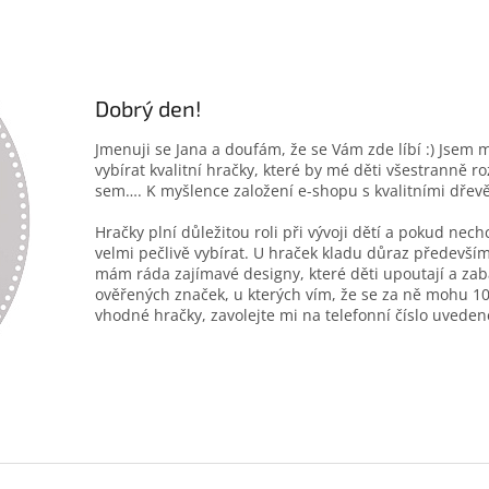
Dobrý den!
Jmenuji se Jana a doufám, že se Vám zde líbí :) Jsem 
vybírat kvalitní hračky, které by mé děti všestranně r
sem…. K myšlence založení e-shopu s kvalitními dřev
Hračky plní důležitou roli při vývoji dětí a pokud nec
velmi pečlivě vybírat. U hraček kladu důraz především
mám ráda zajímavé designy, které děti upoutají a zab
ověřených značek, u kterých vím, že se za ně mohu 10
vhodné hračky, zavolejte mi na telefonní číslo uveden