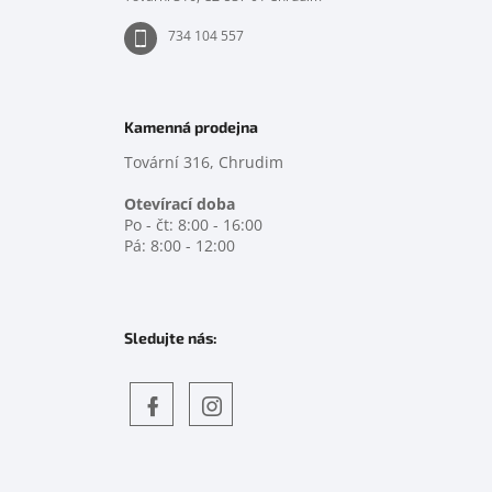
734 104 557
Kamenná prodejna
Tovární 316, Chrudim
Otevírací doba
Po - čt: 8:00 - 16:00
Pá: 8:00 - 12:00
Sledujte nás:
Objevte
detskahra.cz
nás
na